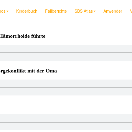
eos
Kinderbuch
Fallberichte
SBS Atlas
Anwender
V
u Hämorrhoide führte
rgekonflikt mit der Oma