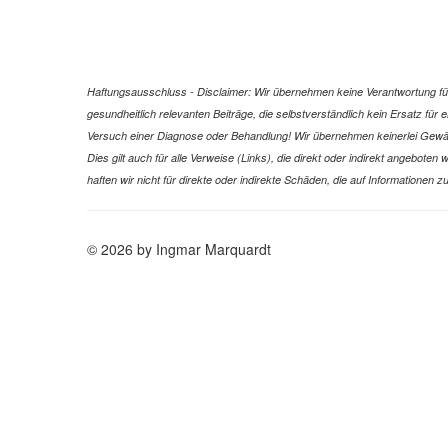
Haftungsausschluss - Disclaimer: Wir übernehmen keine Verantwortung für 
gesundheitlich relevanten Beiträge, die selbstverständlich kein Ersatz fü
Versuch einer Diagnose oder Behandlung! Wir übernehmen keinerlei Gewähr f
Dies gilt auch für alle Verweise (Links), die direkt oder indirekt angebote
haften wir nicht für direkte oder indirekte Schäden, die auf Informatione
© 2026 by Ingmar Marquardt