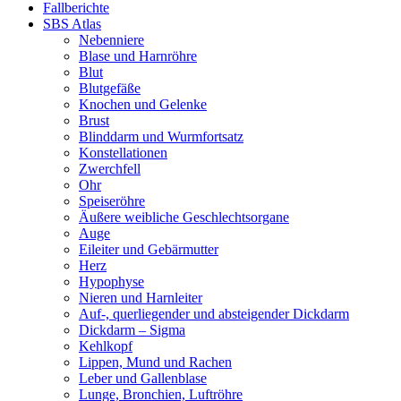
Fallberichte
SBS Atlas
Nebenniere
Blase und Harnröhre
Blut
Blutgefäße
Knochen und Gelenke
Brust
Blinddarm und Wurmfortsatz
Konstellationen
Zwerchfell
Ohr
Speiseröhre
Äußere weibliche Geschlechtsorgane
Auge
Eileiter und Gebärmutter
Herz
Hypophyse
Nieren und Harnleiter
Auf-, querliegender und absteigender Dickdarm
Dickdarm – Sigma
Kehlkopf
Lippen, Mund und Rachen
Leber und Gallenblase
Lunge, Bronchien, Luftröhre