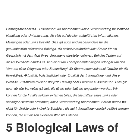
Haftungsausschluss - Disclaimer: Wir übernehmen keine Verantwortung für jedwede
Handlung oder Unterlassung, die sich auf die hier aufgeführten Informationen,
Meinungen oder Links bezieht. Dies gilt auch und insbesondere für die
gesundheitlich relevanten Beiträge, die selbstverständlich kein Ersatz für ein
Gespräch mit dem Arzt Ihres Vertrauens darstellen können. Bei den Texten auf
dieser Webseite handelt es sich nicht um Therapieempfehlungen oder gar um den
Versuch einer Diagnose oder Behandlung! Wir übernehmen keinerlei Gewähr für die
Korrektheit, Aktualität, Vollständigkeit oder Qualität der Informationen auf dieser
Website. Zusätzlich müssen wir jede Haftung oder Garantie ausschließen. Dies gilt
auch für alle Verweise (Links), die direkt oder indirekt angeboten werden. Wir
können für die Inhalte solcher externen Sites, die Sie mittels eines Links oder
sonstiger Hinweise erreichen, keine Verantwortung übernehmen. Ferner haften wir
nicht für direkte oder indirekte Schäden, die auf Informationen zurückgeführt werden
können, die auf diesen externen Websites stehen
5 Biological Laws of