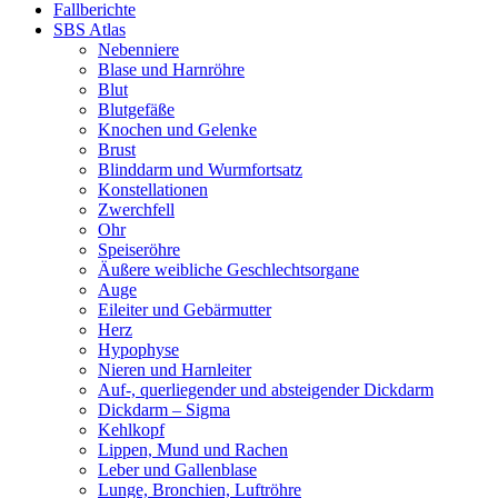
Fallberichte
SBS Atlas
Nebenniere
Blase und Harnröhre
Blut
Blutgefäße
Knochen und Gelenke
Brust
Blinddarm und Wurmfortsatz
Konstellationen
Zwerchfell
Ohr
Speiseröhre
Äußere weibliche Geschlechtsorgane
Auge
Eileiter und Gebärmutter
Herz
Hypophyse
Nieren und Harnleiter
Auf-, querliegender und absteigender Dickdarm
Dickdarm – Sigma
Kehlkopf
Lippen, Mund und Rachen
Leber und Gallenblase
Lunge, Bronchien, Luftröhre