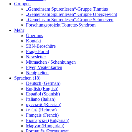
Gruppen
„Gemeinsam Spurenlesen“-Gruppe Tinntius
„Gemeinsam Spurenlesen“-Gruppe Übergewicht
„Gemeinsam Spurenlesen“-Gruppe Schmerzen
Forschungsprojekt Tourette-Syndrom
Mehr
Über uns
Kontakt
5BN-Broschüre
Frage-Portal
Newsletter
Mitmachen / Schenkungen
Flyer, Visitenkarten
Neuigkeiten
Sprachen (18)
Deutsch (German)
English (English)
Español (Spanish)
Italiano (Italian)
русский (Russian)
עברית (Hebrew)
Français (French)
Български (Bulgarian)
Magyar (Hungarian)
Português (Portuguese)