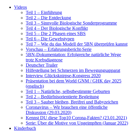
Videos
Teil 1 – Einführung
Teil 2 – Die Entdeckung
Teil 3 – Sinnvolle Biologische Sonderprogramme
Teil 4 – Der Biologische Konflikt
Teil 5 – Die 2 Phasen eines SBS
Teil 6 – Die Gewebstypen
Teil 7 – Wie du das Modell der 5BN überprüfen kannst
Vorschau – Erfahrungsbericht-Serie
5BN-Dokumentation: Erfolgreiche natürliche Wege
trotz Krebsdiagnose
Deutscher Trailer
Hilfestellung bei Schmerzen im Bewegungsapparat
Interview Glücksknirpse-Kongress 2020
Präsentation bei dem World GNM / GHK day 2025
(englisch)
Teil 1 – Natürliche, selbstbestimmte Geburten
Teil 2 – Bedürfnisorientierte Begleitung
Teil 3 – Sauber bleiben, Breifrei und Babyzeichen
Coronavirus – Wir brauchen eine öffentliche
Diskussion (29.03.2020)
Kennst DU diese Top10 Corona-Fakten? (23.01.2021)
Serie: Über die Motive von Ungeimpften (Januar 2022)
Kinderbuch