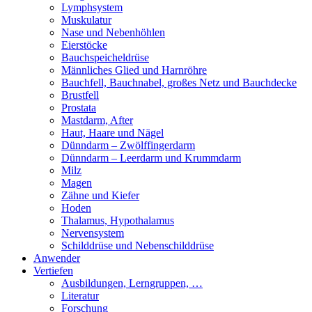
Lymphsystem
Muskulatur
Nase und Nebenhöhlen
Eierstöcke
Bauchspeicheldrüse
Männliches Glied und Harnröhre
Bauchfell, Bauchnabel, großes Netz und Bauchdecke
Brustfell
Prostata
Mastdarm, After
Haut, Haare und Nägel
Dünndarm – Zwölffingerdarm
Dünndarm – Leerdarm und Krummdarm
Milz
Magen
Zähne und Kiefer
Hoden
Thalamus, Hypothalamus
Nervensystem
Schilddrüse und Nebenschilddrüse
Anwender
Vertiefen
Ausbildungen, Lerngruppen, …
Literatur
Forschung