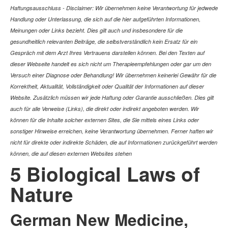
Haftungsausschluss - Disclaimer: Wir übernehmen keine Verantwortung für jedwede
Handlung oder Unterlassung, die sich auf die hier aufgeführten Informationen,
Meinungen oder Links bezieht. Dies gilt auch und insbesondere für die
gesundheitlich relevanten Beiträge, die selbstverständlich kein Ersatz für ein
Gespräch mit dem Arzt Ihres Vertrauens darstellen können. Bei den Texten auf
dieser Webseite handelt es sich nicht um Therapieempfehlungen oder gar um den
Versuch einer Diagnose oder Behandlung! Wir übernehmen keinerlei Gewähr für die
Korrektheit, Aktualität, Vollständigkeit oder Qualität der Informationen auf dieser
Website. Zusätzlich müssen wir jede Haftung oder Garantie ausschließen. Dies gilt
auch für alle Verweise (Links), die direkt oder indirekt angeboten werden. Wir
können für die Inhalte solcher externen Sites, die Sie mittels eines Links oder
sonstiger Hinweise erreichen, keine Verantwortung übernehmen. Ferner haften wir
nicht für direkte oder indirekte Schäden, die auf Informationen zurückgeführt werden
können, die auf diesen externen Websites stehen
5 Biological Laws of
Nature
German New Medicine,