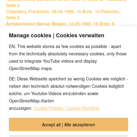
Seite 2
Chambery, Frankreich, 08.04.1989, 16 Ärzte, 10 Patienten
,
Seite 2
Ärztekonferenz Namur, Belgien, 12.05.1990, 15 Ärzte, 6
Patienten
Manage cookies | Cookies verwalten
Kinderklinik Gelsenkirchen, 24.06.1992, 2+ Arzt, 24 Patienten
Burgau, Österreich, 27.01.1993, 2 Ärzte, 12 Patienten
EN: This website stores as few cookies as possible - apart
Universität Trnava, 12 Ärzte, 7 Patienten
from the technically absolutely necessary cookies, only those
Toulouse, 1 Arzt, 6 Patienten
Münster, 1 Arzt, 4 Patienten
used to integrate YouTube videos and display
OpenStreetMap maps.
4)
Semmelweis Reflex
5)
Ignaz Semmelweis
DE: Diese Webseite speichert so wenig Cookies wie möglich -
6)
Die Medien verspotten Dr. Hamer, Ausschnitt aus der 5BN-
neben den technisch absolut notwendigen Cookies lediglich
Dokumentation
von David Münnich, sowie
Gerichtsurteil gegen
solche, um Youtube-Videos einzubinden sowie
die Universität Tübingen
.
OpenStreetMap-Karten
anzuzeigen.
Cookie Policies | Cookie-Richtlinie
© 2026 by Ingmar Marquardt
Accept all | Alle akzeptieren
Übersicht
Impressum
Datenschutzerklärung