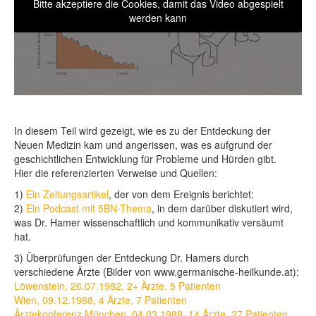
Bitte akzeptiere die Cookies, damit das Video abgespielt
werden kann
In diesem Teil wird gezeigt, wie es zu der Entdeckung der
Neuen Medizin kam und angerissen, was es aufgrund der
geschichtlichen Entwicklung für Probleme und Hürden gibt.
Hier die referenzierten Verweise und Quellen:
1)
Ein Zeitungsartikel
, der von dem Ereignis berichtet:
2)
Ein Podcast mit 5BN-Thema
, in dem darüber diskutiert wird,
was Dr. Hamer wissenschaftlich und kommunikativ versäumt
hat.
3) Überprüfungen der Entdeckung Dr. Hamers durch
verschiedene Ärzte (Bilder von www.germanische-heilkunde.at):
Löwenstein, 26.07.1982, 2+ Ärzte, 5 Patienten
Wien, 09.12.1988, 4 Ärzte, 7 Patienten
Ärztekonferenz München, 04.03.1989, 14 Ärzte, 27 Patienten
,