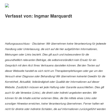
Verfasst von: Ingmar Marquardt
Haftungsausschluss - Disclaimer: Wir übernehmen keine Verantwortung für jedwede
Handlung oder Unterlassung, die sich auf die hier aufgeführten Informationen,
Meinungen oder Links bezieht. Dies gilt auch und insbesondere für die
gesundheitlich relevanten Beiträge, die selbstverständlich kein Ersatz für ein
Gespräch mit dem Arzt Ihres Vertrauens darstellen können. Bei den Texten auf
dieser Webseite handelt es sich nicht um Therapieempfehlungen oder gar um den
Versuch einer Diagnose oder Behandlung! Wir übernehmen keinerlei Gewähr für die
Korrektheit, Aktualität, Vollständigkeit oder Qualität der Informationen auf dieser
Website. Zusätzlich müssen wir jede Haftung oder Garantie ausschließen. Dies gilt
auch für alle Verweise (Links), die direkt oder indirekt angeboten werden. Wir
können für die Inhalte solcher externen Sites, die Sie mittels eines Links oder
sonstiger Hinweise erreichen, keine Verantwortung übernehmen. Ferner haften wir
nicht für direkte oder indirekte Schäden, die auf Informationen zurückgeführt werden