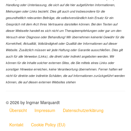
Handlung oder Unterlassung, die sich auf die hier aufgeführten Informationen,
Meinungen oder Links bezieht. Dies gilt auch und insbesondere für die
gesundheitlich relevanten Beiträge, die selbstverständlich kein Ersatz für ein
Gespräch mit dem Arzt Ihres Vertrauens darstellen können. Bei den Texten auf
dieser Webseite handelt es sich nicht um Therapieempfehlungen oder gar um den
Versuch einer Diagnose oder Behandlung! Wir übernehmen keinerlei Gewähr für die
Korrektheit, Aktualität, Vollständigkeit oder Qualität der Informationen auf dieser
Website. Zusätzlich müssen wir jede Haftung oder Garantie ausschließen. Dies gilt
auch für alle Verweise (Links), die direkt oder indirekt angeboten werden. Wir
können für die Inhalte solcher externen Sites, die Sie mittels eines Links oder
sonstiger Hinweise erreichen, keine Verantwortung übernehmen. Ferner haften wir
nicht für direkte oder indirekte Schäden, die auf Informationen zurückgeführt werden
können, die auf diesen externen Websites stehen
© 2026 by Ingmar Marquardt
Übersicht
Impressum
Datenschutzerklärung
Kontakt
Cookie Policy (EU)