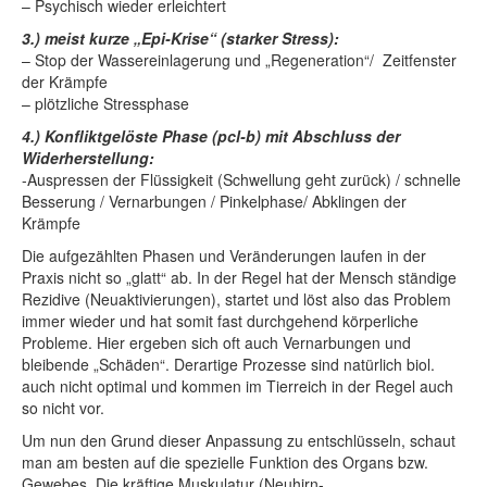
– Psychisch wieder erleichtert
3.) meist kurze „Epi-Krise“ (starker Stress):
– Stop der Wassereinlagerung und „Regeneration“/ Zeitfenster
der Krämpfe
– plötzliche Stressphase
4.) Konfliktgelöste Phase (pcl-b) mit Abschluss der
Widerherstellung:
-Auspressen der Flüssigkeit (Schwellung geht zurück) / schnelle
Besserung / Vernarbungen / Pinkelphase/ Abklingen der
Krämpfe
Die aufgezählten Phasen und Veränderungen laufen in der
Praxis nicht so „glatt“ ab. In der Regel hat der Mensch ständige
Rezidive (Neuaktivierungen), startet und löst also das Problem
immer wieder und hat somit fast durchgehend körperliche
Probleme. Hier ergeben sich oft auch Vernarbungen und
bleibende „Schäden“. Derartige Prozesse sind natürlich biol.
auch nicht optimal und kommen im Tierreich in der Regel auch
so nicht vor.
Um nun den Grund dieser Anpassung zu entschlüsseln, schaut
man am besten auf die spezielle Funktion des Organs bzw.
Gewebes. Die kräftige Muskulatur (Neuhirn-