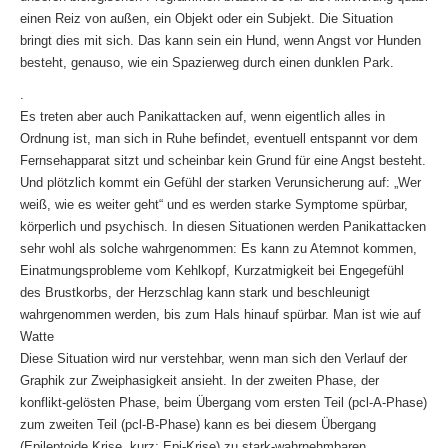
einen Reiz von außen, ein Objekt oder ein Subjekt. Die Situation
bringt dies mit sich. Das kann sein ein Hund, wenn Angst vor Hunden
besteht, genauso, wie ein Spazierweg durch einen dunklen Park.
.
Es treten aber auch Panikattacken auf, wenn eigentlich alles in
Ordnung ist, man sich in Ruhe befindet, eventuell entspannt vor dem
Fernsehapparat sitzt und scheinbar kein Grund für eine Angst besteht.
Und plötzlich kommt ein Gefühl der starken Verunsicherung auf: „Wer
weiß, wie es weiter geht“ und es werden starke Symptome spürbar,
körperlich und psychisch. In diesen Situationen werden Panikattacken
sehr wohl als solche wahrgenommen: Es kann zu Atemnot kommen,
Einatmungsprobleme vom Kehlkopf, Kurzatmigkeit bei Engegefühl
des Brustkorbs, der Herzschlag kann stark und beschleunigt
wahrgenommen werden, bis zum Hals hinauf spürbar. Man ist wie auf
Watte
Diese Situation wird nur verstehbar, wenn man sich den Verlauf der
Graphik zur Zweiphasigkeit ansieht. In der zweiten Phase, der
konflikt-gelösten Phase, beim Übergang vom ersten Teil (pcl-A-Phase)
zum zweiten Teil (pcl-B-Phase) kann es bei diesem Übergang
(Epileptoide Krise, kurz: Epi-Krise) zu stark-wahrnehmbaren