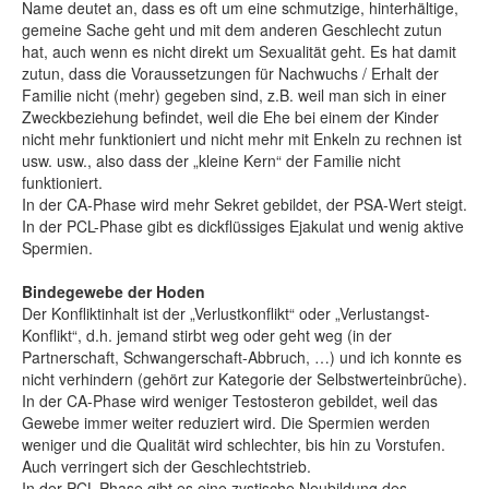
Name deutet an, dass es oft um eine schmutzige, hinterhältige,
gemeine Sache geht und mit dem anderen Geschlecht zutun
hat, auch wenn es nicht direkt um Sexualität geht. Es hat damit
zutun, dass die Voraussetzungen für Nachwuchs / Erhalt der
Familie nicht (mehr) gegeben sind, z.B. weil man sich in einer
Zweckbeziehung befindet, weil die Ehe bei einem der Kinder
nicht mehr funktioniert und nicht mehr mit Enkeln zu rechnen ist
usw. usw., also dass der „kleine Kern“ der Familie nicht
funktioniert.
In der CA-Phase wird mehr Sekret gebildet, der PSA-Wert steigt.
In der PCL-Phase gibt es dickflüssiges Ejakulat und wenig aktive
Spermien.
Bindegewebe der Hoden
Der Konfliktinhalt ist der „Verlustkonflikt“ oder „Verlustangst-
Konflikt“, d.h. jemand stirbt weg oder geht weg (in der
Partnerschaft, Schwangerschaft-Abbruch, …) und ich konnte es
nicht verhindern (gehört zur Kategorie der Selbstwerteinbrüche).
In der CA-Phase wird weniger Testosteron gebildet, weil das
Gewebe immer weiter reduziert wird. Die Spermien werden
weniger und die Qualität wird schlechter, bis hin zu Vorstufen.
Auch verringert sich der Geschlechtstrieb.
In der PCL-Phase gibt es eine zystische Neubildung des