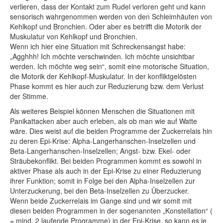
verlieren, dass der Kontakt zum Rudel verloren geht und kann
sensorisch wahrgenommen werden von den Schleimhäuten von
Kehlkopf und Bronchien. Oder aber es betrifft die Motorik der
Muskulatur von Kehlkopf und Bronchien.
Wenn ich hier eine Situation mit Schreckensangst habe:
„Agghhh! Ich möchte verschwinden. Ich möchte unsichtbar
werden. Ich möchte weg sein“, somit eine motorische Situation,
die Motorik der Kehlkopf-Muskulatur. In der konfliktgelösten
Phase kommt es hier auch zur Reduzierung bzw. dem Verlust
der Stimme.
Als weiteres Beispiel können Menschen die Situationen mit
Panikattacken aber auch erleben, als ob man wie auf Watte
wäre. Dies weist auf die beiden Programme der Zuckerrelais hin
zu deren Epi-Krise: Alpha-Langerhanschen-Inselzellen und
Beta-Langerhanschen-Inselzellen; Angst- bzw. Ekel- oder
Sträubekonflikt. Bei beiden Programmen kommt es sowohl in
aktiver Phase als auch in der Epi-Krise zu einer Reduzierung
ihrer Funktion; somit in Folge bei den Alpha-Inselzellen zur
Unterzuckerung, bei den Beta-Inselzellen zu Überzucker.
Wenn beide Zuckerrelais im Gange sind und wir somit mit
diesen beiden Programmen in der sogenannten „
Konstellation“ (
= mind. 2 laufende Programme) in der Epi-Krise, so kann es je