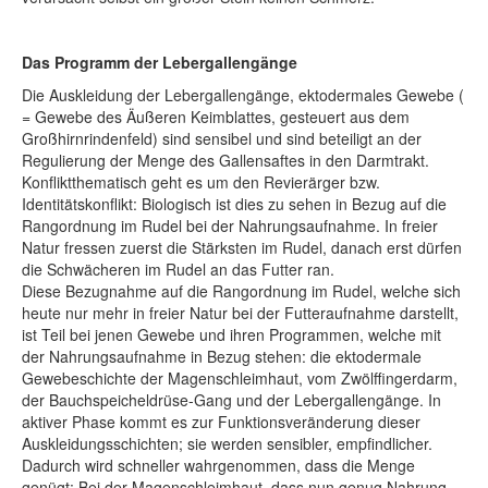
Das Programm der Lebergallengänge
Die Auskleidung der Lebergallengänge, ektodermales Gewebe (
= Gewebe des Äußeren Keimblattes, gesteuert aus dem
Großhirnrindenfeld) sind sensibel und sind beteiligt an der
Regulierung der Menge des Gallensaftes in den Darmtrakt.
Konfliktthematisch geht es um den Revierärger bzw.
Identitätskonflikt: Biologisch ist dies zu sehen in Bezug auf die
Rangordnung im Rudel bei der Nahrungsaufnahme. In freier
Natur fressen zuerst die Stärksten im Rudel, danach erst dürfen
die Schwächeren im Rudel an das Futter ran.
Diese Bezugnahme auf die Rangordnung im Rudel, welche sich
heute nur mehr in freier Natur bei der Futteraufnahme darstellt,
ist Teil bei jenen Gewebe und ihren Programmen, welche mit
der Nahrungsaufnahme in Bezug stehen: die ektodermale
Gewebeschichte der Magenschleimhaut
,
vom Zwölffingerdarm,
der
Bauchspeicheldrüse-Gang und der Lebergallengänge. In
aktiver Phase kommt es zur Funktionsveränderung dieser
Auskleidungsschichten; sie werden sensibler, empfindlicher.
Dadurch wird schneller wahrgenommen, dass die Menge
genügt: Bei der Magenschleimhaut, dass nun genug Nahrung