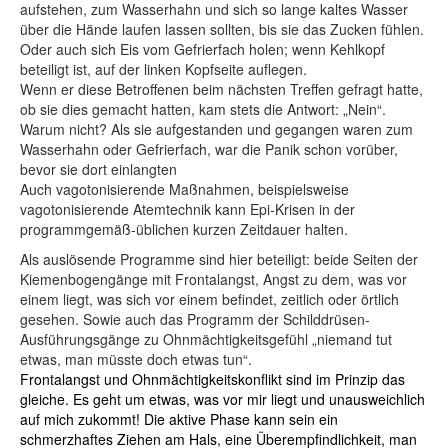
aufstehen, zum Wasserhahn und sich so lange kaltes Wasser
über die Hände laufen lassen sollten, bis sie das Zucken fühlen.
Oder auch sich Eis vom Gefrierfach holen; wenn Kehlkopf
beteiligt ist, auf der linken Kopfseite auflegen.
Wenn er diese Betroffenen beim nächsten Treffen gefragt hatte,
ob sie dies gemacht hatten, kam stets die Antwort: „Nein“.
Warum nicht? Als sie aufgestanden und gegangen waren zum
Wasserhahn oder Gefrierfach, war die Panik schon vorüber,
bevor sie dort einlangten
Auch vagotonisierende Maßnahmen, beispielsweise
vagotonisierende Atemtechnik kann Epi-Krisen in der
programmgemäß-üblichen kurzen Zeitdauer halten.
Als auslösende Programme sind hier beteiligt: beide Seiten der
Kiemenbogengänge mit Frontalangst, Angst zu dem, was vor
einem liegt, was sich vor einem befindet, zeitlich oder örtlich
gesehen. Sowie auch das Programm der Schilddrüsen-
Ausführungsgänge zu Ohnmächtigkeitsgefühl „niemand tut
etwas, man müsste doch etwas tun“.
Frontalangst und Ohnmächtigkeitskonflikt sind im Prinzip das
gleiche. Es geht um etwas, was vor mir liegt und unausweichlich
auf mich zukommt! Die a
ktive Phase kann sein ein
schmerzhaftes Ziehen am Hals, eine Überempfindlichkeit, man