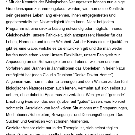
* Mit der Kenntnis der Biologischen Naturgesetze können nun einige
Grundprinzipien zusammengefasst werden, wie man seine Konﬂikte
sein gesamtes Leben lang erkennen, ihnen entgegentreten und
gegebenenfalls bei Notwendigkeit lösen kann. Nicht bei jedem
Programm ist eine direkte Lösung notwendig oder möglich: Inneres
Gleichgewicht; unsere Fähigkeit, sich anzupassen; Neugier für das
Leben; Harmonie und innere Weisheit. Auf der Basis dieser Qualitäten
gibt es eine Gabe, welche es zu entwickeln gilt und die man weder
kaufen noch erben kann: Unsere Flexibilität, unsere Fähigkeit zur
Anpassung an die Schwierigkeiten des Lebens, welchen unseren
Vorfahren und Urahnen in Jahrmillionen das Überleben in freier Natur
ermöglicht hat (nach Claudio Trupiano “Danke Doktor Hamer”).
Allgemein wird man mit den Erfahrungen und dem Wissen zu den fünf
biologischen Naturgesetzen auch lernen, vermehrt auf sich selbst zu
achten; ohne dabei in Egoismus zu verfallen: Weniger auf “gesunde”
Ernährung (was soll das sein?), aber auf “gutes” Essen, was konkret
schmeckt. Ausgleich von konfliktiven Situationen mit Entspannungen,
Meditationen/Ruhezeiten, Bewegungs- und Dehnungsübungen. Das
Suchen und Genießen von schönen Momenten.
Gezielter Ansatz nicht nur in der Therapie ist, sich selbst täglich
etwas Gutes zu tun, sich selbst eine Freude zu machen und am