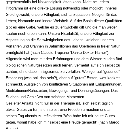
gegebenenfalls bei Notwendigkeit lösen kann. Nicht bei jedem
Programm ist eine direkte Lösung notwendig oder möglich: Inneres
Gleichgewicht; unsere Fähigkeit, sich anzupassen; Neugier für das
Leben; Harmonie und innere Weisheit. Auf der Basis dieser Qualitäten
gibt es eine Gabe, welche es zu entwickeln gilt und die man weder
kaufen noch erben kann: Unsere Flexibilität, unsere Fähigkeit zur
Anpassung an die Schwierigkeiten des Lebens, welchen unseren
Vorfahren und Urahnen in Jahrmillionen das Überleben in freier Natur
ermöglicht hat (nach Claudio Trupiano “Danke Doktor Hamer”).
Allgemein wird man mit den Erfahrungen und dem Wissen zu den fünf
biologischen Naturgesetzen auch lernen, vermehrt auf sich selbst zu
achten; ohne dabei in Egoismus zu verfallen: Weniger auf “gesunde”
Ernährung (was soll das sein?), aber auf “gutes” Essen, was konkret
schmeckt. Ausgleich von konfliktiven Situationen mit Entspannungen,
Meditationen/Ruhezeiten, Bewegungs- und Dehnungsübungen. Das
Suchen und Genießen von schönen Momenten.
Gezielter Ansatz nicht nur in der Therapie ist, sich selbst täglich
etwas Gutes zu tun, sich selbst eine Freude zu machen und am
selben Tag abends zu reflektieren “Was habe ich mir heute Gutes
getan, womit habe ich mir selbst eine Freude gemacht” (nach Marco
Pfister).