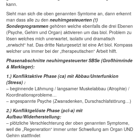
kann.
Sieht man sich die oben genannten Symtome an, dann erkennt
man dass alle zu den
neuhirngesteuerten (!)
Sonderprogrammen
gehören welche ebenfalls die drei Ebenen
(Psyche, Gehirn und Organ) aktivieren um das biol. Problem zu
lösen welches mich unerwartet, isolativ und dramatisch
„erwischt“ hat. Das dritte Naturgesetzt ist eine Art biol. Kompass
welcher uns immer bei der „therapeutischen“ Arbeit hilft.
Phasenabschnitte neuhirngesteuerter SBSe (Großhirnrinde
& Marklager):
1.) Konfliktaktive Phase (ca) mit Abbau/Unterfunkion
(Stress) :
– beginnende Lähmung / langsamer Muskelabbau (Atrophie) /
Koordinationsprobleme…
– angespannte Psyche (Zwansdenken, Durschschlafstörung…)
2.) Konfliktgelöste Phase (pcl-a) mit
Aufbau/Widerherstellung:
– plötzliche Verschlechterung der oben genannten Symptome,
weil die „Regeneration“ immer unter Schwellung am Organ UND
Gehirn stattfindet