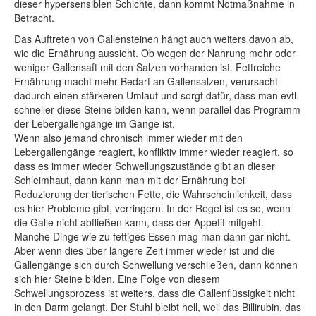
dieser hypersensiblen Schichte, dann kommt Notmaßnahme in
Betracht.
Das Auftreten von Gallensteinen hängt auch weiters davon ab,
wie die Ernährung aussieht.
Ob wegen der Nahrung mehr oder
weniger Gallensaft mit den Salzen vorhanden ist. Fettreiche
Ernährung macht mehr Bedarf an Gallensalzen, verursacht
dadurch einen stärkeren Umlauf und sorgt dafür, dass man evtl.
schneller diese Steine bilden kann, wenn parallel das Programm
der Lebergallengänge im Gange ist.
Wenn also jemand chronisch immer wieder mit den
Lebergallengänge reagiert, konfliktiv immer wieder reagiert, so
dass es immer wieder Schwellungszustände gibt an dieser
Schleimhaut, dann kann man mit der Ernährung bei
Reduzierung der tierischen Fette, die Wahrscheinlichkeit, dass
es hier Probleme gibt, verringern. In der Regel ist es so, wenn
die Galle nicht abfließen kann, dass der Appetit mitgeht.
Manche Dinge wie zu fettiges Essen mag man dann gar nicht.
Aber wenn dies über längere Zeit immer wieder ist und die
Gallengänge sich durch Schwellung verschließen, dann können
sich hier Steine bilden. Eine Folge von diesem
Schwellungsprozess ist weiters, dass die Gallenflüssigkeit
nicht
in den Darm gelangt. Der Stuhl bleibt hell, weil das Billirubin, das