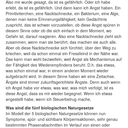
Also mir wurde gesagt, da ist es gefährlich. Oder ich habe
erlebt, da ist es gefährlich. Und dann kann ich Angst haben. Ein
Primitivtierchen, eine Nacktschnecke, ein Bakterium, eine Alge,
denen man keine Erinnerungsfähigkeit, kein Gedächtnis
zuspricht, das ist schwer vorzustellen, ob diese Angst spüren in
diesem Sinne oder ob die sich einfach in dem Moment, wo
Gefahr ist, darauf reagieren. Also eine Nacktschnecke zieht sich
zusammen, wenn man sie berührt, das machen sie auch alle.
Aber ob diese Nacktschnecke sich fürchtet, über den Weg zu
kriechen, weil da schon einmal ein Fressfeind in der Nähe war.
Das kann man wohl bezweifeln, weil Angst als Mechanismus auf
der Fähigkeit des Wiederempfindens beruht. D.h. das etwas,
was schon einmal war, in einem anderen Moment wieder
aufgebracht wird. In diesem Sinne haben wir eine Zeitachse.
Ängste sind immer zukunftsgerichtete Ängste. Denn auch wenn
ich Angst habe vor etwas, was war, was mich verfolgt, ist es
diese Angst, dass es mir wieder begegnet. Wenn ich etwas
angestellt habe, wenn ich Steuerbetrug mache,
Was sind die fünf biologischen Naturgesetze
Im Modell der 5 biologischen Naturgesetze können nun
Symptome, spür- und sichtbare Körperreaktionen, sehr genau
bestimmten Phasenabschnitten im Verlauf von einen oder