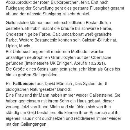
Abbauprodukt der roten Blutkörperchen, fehlt. Erst nach
Rückgang der Schwellung geht dies gestaute Flüssigkeit gesamt
ab und der nächste Stuhlgang ist sehr dunkel.
Gallensteine können aus unterschiedlichen Bestandteilen
bestehen. Billirubin macht die braune bis schwarze Farbe,
Cholesterin gelbe Farbe, Calciumcarbonat weiß-gräuliche
Farbe. Weitere Bestandteile können sein Calcium-Bilirubinat,
Lipide, Mucin.
Bei Untersuchungen mit modernen Methoden wurden
unzähligen neutrophilen Granulozyten auf der Oberfläche
gefunden (Internetseite UK Erlingen, Abruf 9.10.2021).
Die Größe eines Steins kann sein sehr, sehr klein als Gries bis
hin zu großen Steingebilden.
Ein
Fallbeispiel
aus David Münnich „Das System der 5
biologischen Naturgesetze“ Band 2:
Eine Frau und ihr Mann haben immer wieder Gallensteine. Sie
haben gemeinsam mit ihrem Sohn ein Haus gebaut, dieser
verlangt jetzt von ihnen Miete und sie fühlen sich von ihm
ständig um Geld bestohlen. Sie können ihren Anspruch auf ihr
eigenes Haus nicht durchsetzen und rezidivieren immer wieder
mit den Gallengängen.