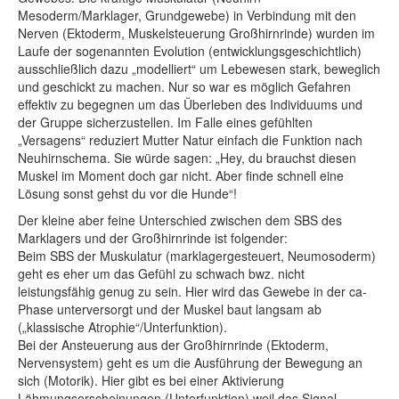
Mesoderm/Marklager, Grundgewebe) in Verbindung mit den
Nerven (Ektoderm, Muskelsteuerung Großhirnrinde) wurden im
Laufe der sogenannten Evolution (entwicklungsgeschichtlich)
ausschließlich dazu „modelliert“ um Lebewesen stark, beweglich
und geschickt zu machen. Nur so war es möglich Gefahren
effektiv zu begegnen um das Überleben des Individuums und
der Gruppe sicherzustellen. Im Falle eines gefühlten
„Versagens“ reduziert Mutter Natur einfach die Funktion nach
Neuhirnschema. Sie würde sagen: „Hey, du brauchst diesen
Muskel im Moment doch gar nicht. Aber finde schnell eine
Lösung sonst gehst du vor die Hunde“!
Der kleine aber feine Unterschied zwischen dem SBS des
Marklagers und der Großhirnrinde ist folgender:
Beim SBS der Muskulatur (marklagergesteuert, Neumosoderm)
geht es eher um das Gefühl zu schwach bwz. nicht
leistungsfähig genug zu sein. Hier wird das Gewebe in der ca-
Phase unterversorgt und der Muskel baut langsam ab
(„klassische Atrophie“/Unterfunktion).
Bei der Ansteuerung aus der Großhirnrinde (Ektoderm,
Nervensystem) geht es um die Ausführung der Bewegung an
sich (Motorik). Hier gibt es bei einer Aktivierung
Lähmungserscheinungen (Unterfunktion) weil das Signal