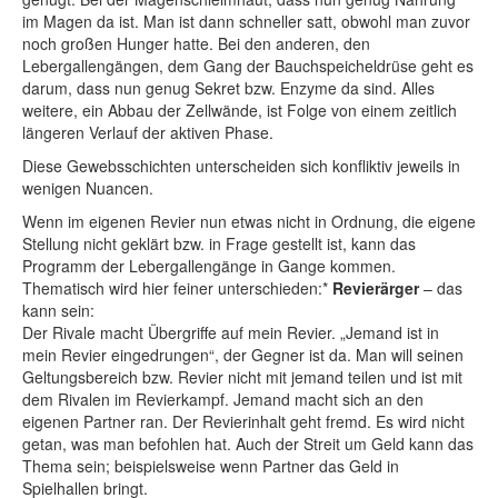
im Magen da ist. Man ist dann schneller satt, obwohl man zuvor
noch großen Hunger hatte. Bei den anderen, den
Lebergallengängen, dem Gang der Bauchspeicheldrüse geht es
darum, dass nun genug Sekret bzw. Enzyme da sind. Alles
weitere, ein Abbau der Zellwände, ist Folge von einem zeitlich
längeren Verlauf der aktiven Phase.
Diese Gewebsschichten unterscheiden sich konfliktiv jeweils in
wenigen Nuancen.
Wenn im eigenen Revier nun etwas nicht in Ordnung, die eigene
Stellung nicht geklärt bzw. in Frage gestellt ist, kann das
Programm der Lebergallengänge in Gange kommen.
Thematisch wird hier feiner unterschieden:*
Revierärger
– das
kann sein:
Der Rivale macht Übergriffe auf mein Revier. „Jemand ist in
mein Revier eingedrungen“, der Gegner ist da. Man will seinen
Geltungsbereich bzw. Revier nicht mit jemand teilen und ist mit
dem Rivalen im Revierkampf. Jemand macht sich an den
eigenen Partner ran. Der Revierinhalt geht fremd. Es wird nicht
getan, was man befohlen hat. Auch der Streit um Geld kann das
Thema sein; beispielsweise wenn Partner das Geld in
Spielhallen bringt.