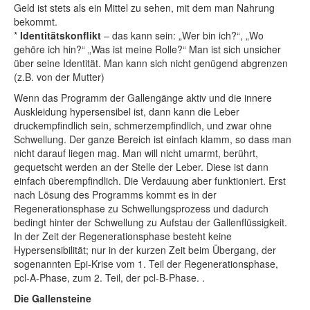
Geld ist stets als ein Mittel zu sehen, mit dem man Nahrung
bekommt.
*
Identitätskonflikt
– das kann sein: „Wer bin ich?“, „Wo
gehöre ich hin?“ „Was ist meine Rolle?“ Man ist sich unsicher
über seine Identität. Man kann sich nicht genügend abgrenzen
(z.B. von der Mutter)
Wenn das Programm der Gallengänge aktiv und die innere
Auskleidung hypersensibel ist, dann kann die Leber
druckempfindlich sein, schmerzempfindlich, und zwar ohne
Schwellung. Der ganze Bereich ist einfach klamm, so dass man
nicht darauf liegen mag. Man will nicht umarmt, berührt,
gequetscht werden an der Stelle der Leber. Diese ist dann
einfach überempfindlich. Die Verdauung aber funktioniert. Erst
nach Lösung des Programms kommt es in der
Regenerationsphase zu Schwellungsprozess und dadurch
bedingt hinter der Schwellung zu Aufstau der Gallenflüssigkeit.
In der Zeit der Regenerationsphase besteht keine
Hypersensibilität; nur in der kurzen Zeit beim Übergang, der
sogenannten Epi-Krise vom 1. Teil der Regenerationsphase,
pcl-A-Phase, zum 2. Teil, der pcl-B-Phase. .
Die Gallensteine