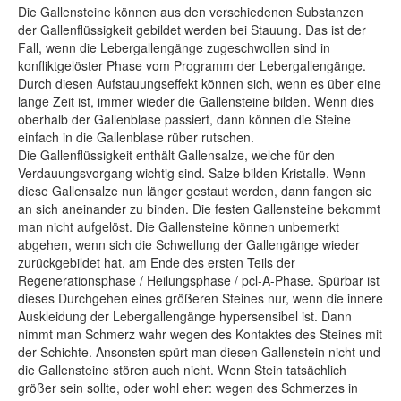
Die
Gallensteine können aus den verschiedenen Substanzen
der Gallenflüssigkeit gebildet werden bei Stauung. Das ist der
Fall, wenn die Lebergallengänge zugeschwollen sind in
konfliktgelöster Phase vom Programm der Lebergallengänge.
Durch diesen Aufstauungseffekt können sich, wenn es über eine
lange Zeit ist, immer wieder die Gallensteine bilden.
Wenn dies
oberhalb der Gallenblase passiert, dann können die Steine
einfach in die Gallenblase rüber rutschen.
Die Gallenflüssigkeit enthält Gallensalze, welche für den
Verdauungsvorgang wichtig sind. Salze bilden Kristalle. Wenn
diese Gallensalze nun länger gestaut werden, dann fangen sie
an sich aneinander zu binden.
Die festen Gallensteine bekommt
man nicht aufgelöst. Die Gallensteine können unbemerkt
abgehen, wenn sich die Schwellung der Gallengänge wieder
zurückgebildet hat, am Ende des ersten Teils der
Regenerationsphase / Heilungsphase / pcl-A-Phase. Spürbar ist
dieses Durchgehen eines größeren Steines nur, wenn die innere
Auskleidung der Lebergallengänge hypersensibel ist. Dann
nimmt man Schmerz wahr wegen des Kontaktes des Steines mit
der Schichte. Ansonsten spürt man diesen Gallenstein nicht und
die Gallensteine stören auch nicht. Wenn Stein tatsächlich
größer sein sollte, oder wohl eher: wegen des Schmerzes in