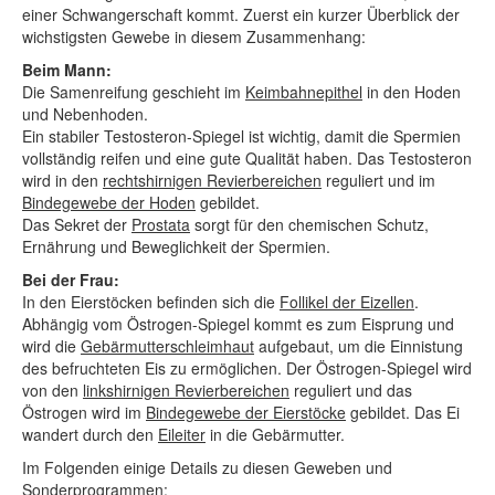
einer Schwangerschaft kommt. Zuerst ein kurzer Überblick der
wichstigsten Gewebe in diesem Zusammenhang:
Beim Mann:
Die Samenreifung geschieht im
Keimbahnepithel
in den Hoden
und Nebenhoden.
Ein stabiler Testosteron-Spiegel ist wichtig, damit die Spermien
vollständig reifen und eine gute Qualität haben. Das Testosteron
wird in den
rechtshirnigen Revierbereichen
reguliert und im
Bindegewebe der Hoden
gebildet.
Das Sekret der
Prostata
sorgt für den chemischen Schutz,
Ernährung und Beweglichkeit der Spermien.
Bei der Frau:
In den Eierstöcken befinden sich die
Follikel der Eizellen
.
Abhängig vom Östrogen-Spiegel kommt es zum Eisprung und
wird die
Gebärmutterschleimhaut
aufgebaut, um die Einnistung
des befruchteten Eis zu ermöglichen. Der Östrogen-Spiegel wird
von den
linkshirnigen Revierbereichen
reguliert und das
Östrogen wird im
Bindegewebe der Eierstöcke
gebildet. Das Ei
wandert durch den
Eileiter
in die Gebärmutter.
Im Folgenden einige Details zu diesen Geweben und
Sonderprogrammen: