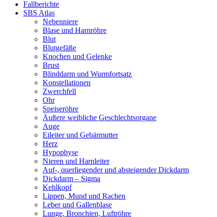
Fallberichte
SBS Atlas
Nebenniere
Blase und Harnröhre
Blut
Blutgefäße
Knochen und Gelenke
Brust
Blinddarm und Wurmfortsatz
Konstellationen
Zwerchfell
Ohr
Speiseröhre
Äußere weibliche Geschlechtsorgane
Auge
Eileiter und Gebärmutter
Herz
Hypophyse
Nieren und Harnleiter
Auf-, querliegender und absteigender Dickdarm
Dickdarm – Sigma
Kehlkopf
Lippen, Mund und Rachen
Leber und Gallenblase
Lunge, Bronchien, Luftröhre