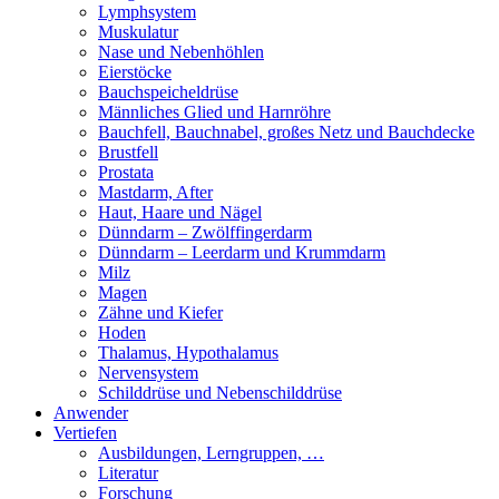
Lymphsystem
Muskulatur
Nase und Nebenhöhlen
Eierstöcke
Bauchspeicheldrüse
Männliches Glied und Harnröhre
Bauchfell, Bauchnabel, großes Netz und Bauchdecke
Brustfell
Prostata
Mastdarm, After
Haut, Haare und Nägel
Dünndarm – Zwölffingerdarm
Dünndarm – Leerdarm und Krummdarm
Milz
Magen
Zähne und Kiefer
Hoden
Thalamus, Hypothalamus
Nervensystem
Schilddrüse und Nebenschilddrüse
Anwender
Vertiefen
Ausbildungen, Lerngruppen, …
Literatur
Forschung