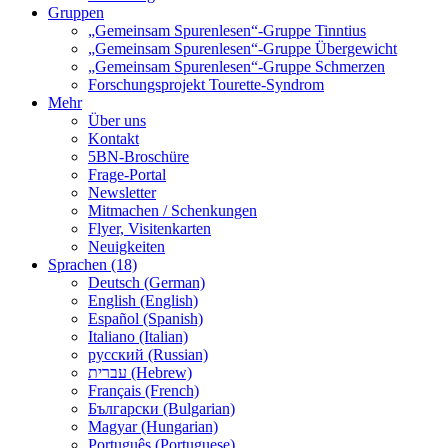
Gruppen
„Gemeinsam Spurenlesen“-Gruppe Tinntius
„Gemeinsam Spurenlesen“-Gruppe Übergewicht
„Gemeinsam Spurenlesen“-Gruppe Schmerzen
Forschungsprojekt Tourette-Syndrom
Mehr
Über uns
Kontakt
5BN-Broschüre
Frage-Portal
Newsletter
Mitmachen / Schenkungen
Flyer, Visitenkarten
Neuigkeiten
Sprachen (18)
Deutsch (German)
English (English)
Español (Spanish)
Italiano (Italian)
русский (Russian)
עברית (Hebrew)
Français (French)
Български (Bulgarian)
Magyar (Hungarian)
Português (Portuguese)