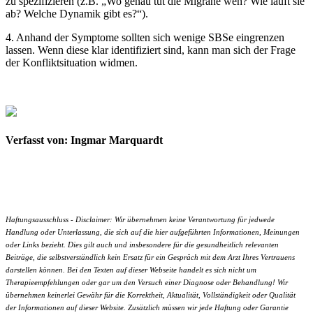
zu spezifizieren (z.B. „Wo genau tut die Migräne weh? Wie läuft sie
ab? Welche Dynamik gibt es?“).
4. Anhand der Symptome sollten sich wenige SBSe eingrenzen
lassen. Wenn diese klar identifiziert sind, kann man sich der Frage
der Konfliktsituation widmen.
Verfasst von: Ingmar Marquardt
Haftungsausschluss - Disclaimer: Wir übernehmen keine Verantwortung für jedwede
Handlung oder Unterlassung, die sich auf die hier aufgeführten Informationen, Meinungen
oder Links bezieht. Dies gilt auch und insbesondere für die gesundheitlich relevanten
Beiträge, die selbstverständlich kein Ersatz für ein Gespräch mit dem Arzt Ihres Vertrauens
darstellen können. Bei den Texten auf dieser Webseite handelt es sich nicht um
Therapieempfehlungen oder gar um den Versuch einer Diagnose oder Behandlung! Wir
übernehmen keinerlei Gewähr für die Korrektheit, Aktualität, Vollständigkeit oder Qualität
der Informationen auf dieser Website. Zusätzlich müssen wir jede Haftung oder Garantie