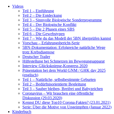
Videos
Teil 1 – Einführung
Teil 2 – Die Entdeckung
Teil 3 – Sinnvolle Biologische Sonderprogramme
Teil 4 – Der Biologische Konflikt
Teil 5 – Die 2 Phasen eines SBS
Teil 6 – Die Gewebstypen
Teil 7 – Wie du das Modell der 5BN überprüfen kannst
Vorschau – Erfahrungsbericht-Serie
5BN-Dokumentation: Erfolgreiche natürliche Wege
trotz Krebsdiagnose
Deutscher Trailer
Hilfestellung bei Schmerzen im Bewegungsapparat
Interview Glücksknirpse-Kongress 2020
Präsentation bei dem World GNM / GHK day 2025
(englisch)
Teil 1 – Natürliche, selbstbestimmte Geburten
Teil 2 – Bedürfnisorientierte Begleitung
Teil 3 – Sauber bleiben, Breifrei und Babyzeichen
Coronavirus – Wir brauchen eine öffentliche
Diskussion (29.03.2020)
Kennst DU diese Top10 Corona-Fakten? (23.01.2021)
Serie: Über die Motive von Ungeimpften (Januar 2022)
Kinderbuch