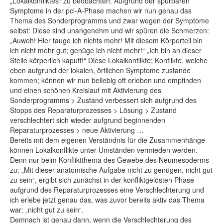
„Lokalkonfliktes“ zu beobachten: Aufgrund der spürbaren
Symptome in der pcl-A-Phase machen wir nun genau das
Thema des Sonderprogramms und zwar wegen der Symptome
selbst: Diese sind unangenehm und wir spüren die Schmerzen:
„Auweh! Hier tauge ich nichts mehr! Mit diesem Körperteil bin
ich nicht mehr gut; genüge ich nicht mehr!“ „Ich bin an dieser
Stelle körperlich kaputt!“ Diese Lokalkonflikte; Konflikte, welche
eben aufgrund der lokalen, örtlichen Symptome zustande
kommen; können wir nun beliebig oft erleben und empfinden
und einen schönen Kreislauf mit Aktivierung des
Sonderprogramms > Zustand verbessert sich aufgrund des
Stopps des Reparaturprozesses > Lösung > Zustand
verschlechtert sich wieder aufgrund beginnenden
Reparaturprozesses > neue Aktivierung …
Bereits mit dem eigenen Verständnis für die Zusammenhänge
können Lokalkonflikte unter Umständen vermieden werden.
Denn nur beim Konfliktthema des Gewebe des Neumesoderms
zu: „Mit dieser anatomische Aufgabe nicht zu genügen, nicht gut
zu sein“, ergibt sich zunächst in der konfliktgelösten Phase
aufgrund des Reparaturprozesses eine Verschlechterung und
ich erlebe jetzt genau das, was zuvor bereits aktiv das Thema
war: „nicht gut zu sein“.
Demnach ist genau dann, wenn die Verschlechterung des