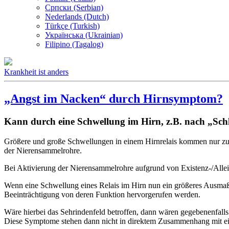
Српски (Serbian)
Nederlands (Dutch)
Türkçe (Turkish)
Українська (Ukrainian)
Filipino (Tagalog)
Krankheit ist anders
„Angst im Nacken“ durch Hirnsymptom?
Kann durch eine Schwellung im Hirn, z.B. nach „Sch
Größere und große Schwellungen in einem Hirnrelais kommen nur zus
der Nierensammelrohre.
Bei Aktivierung der Nierensammelrohre aufgrund von Existenz-/Allein
Wenn eine Schwellung eines Relais im Hirn nun ein größeres Ausmaß
Beeinträchtigung von deren Funktion hervorgerufen werden.
Wäre hierbei das Sehrindenfeld betroffen, dann wären gegebenenfall
Diese Symptome stehen dann nicht in direktem Zusammenhang mit ei