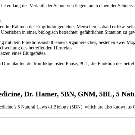
e entlang des Verlaufs der Sehnerven liegen, auch einen der Sehnerve
n.
 im Rahmen der Empfindungen eines Menschen, sobald er bzw. sein Le
rleben in einer, biologisch betrachtet, gefährlichen Situation zu gew
g mit dem Funktionsausfall eines Organbereiches, bestehen zwei Mögl
chwellung des betreffenden Hirnrelais.
atzen eines Blutgefäßes.
 Durchlaufen der konfliktgelösten Phase, PCL, die Funktion des betre
cine, Dr. Hamer, 5BN, GNM, 5BL, 5 Natur
w Medicine’s 5 Natural Laws of Biology (5BN), which are also known