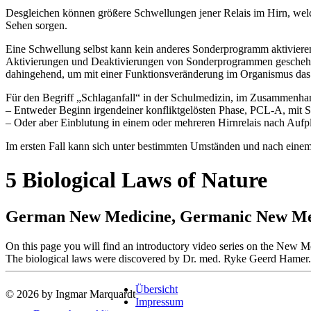
Desgleichen können größere Schwellungen jener Relais im Hirn, welch
Sehen sorgen.
Eine Schwellung selbst kann kein anderes Sonderprogramm aktiviere
Aktivierungen und Deaktivierungen von Sonderprogrammen geschehen
dahingehend, um mit einer Funktionsveränderung im Organismus das Übe
Für den Begriff „Schlaganfall“ in der Schulmedizin, im Zusammenhan
– Entweder Beginn irgendeiner konfliktgelösten Phase, PCL-A, mit S
– Oder aber Einblutung in einem oder mehreren Hirnrelais nach Aufpl
Im ersten Fall kann sich unter bestimmten Umständen und nach einem
5 Biological Laws of Nature
German New Medicine, Germanic New Medi
On this page you will find an introductory video series on the Ne
The biological laws were discovered by Dr. med. Ryke Geerd Hamer.
Übersicht
© 2026 by Ingmar Marquardt
Impressum