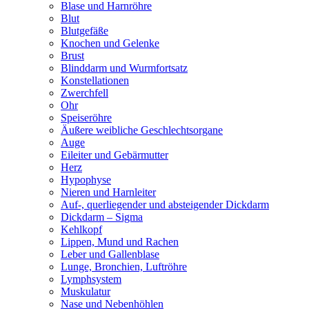
Blase und Harnröhre
Blut
Blutgefäße
Knochen und Gelenke
Brust
Blinddarm und Wurmfortsatz
Konstellationen
Zwerchfell
Ohr
Speiseröhre
Äußere weibliche Geschlechtsorgane
Auge
Eileiter und Gebärmutter
Herz
Hypophyse
Nieren und Harnleiter
Auf-, querliegender und absteigender Dickdarm
Dickdarm – Sigma
Kehlkopf
Lippen, Mund und Rachen
Leber und Gallenblase
Lunge, Bronchien, Luftröhre
Lymphsystem
Muskulatur
Nase und Nebenhöhlen