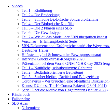
Videos
Teil 1 – Einführung
Teil 2 – Die Entdeckung
Teil 3 – Sinnvolle Biologische Sonderprogramme
Teil 4 – Der Biologische Konflikt
Teil 5 – Die 2 Phasen eines SBS
Teil 6 – Die Gewebstypen
Teil 7 – Wie du das Modell der 5BN überprüfen kannst
Vorschau – Erfahrungsbericht-Serie
5BN-Dokumentation: Erfolgreiche natürliche Wege trot
Deutscher Trailer
Hilfestellung bei Schmerzen im Bewegungsapparat
Interview Glücksknirpse-Kongress 2020
Präsentation bei dem World GNM / GHK day 2025 (engl
Teil 1 – Natürliche, selbstbestimmte Geburten
Teil 2 – Bedürfnisorientierte Begleitung
Teil 3 – Sauber bleiben, Breifrei und Babyzeichen
Coronavirus – Wir brauchen eine öffentliche Diskussion
Kennst DU diese Top10 Corona-Fakten? (23.01.2021)
Serie: Über die Motive von Ungeimpften (Januar 2022)
Kinderbuch
Fallberichte
SBS Atlas
Nebenniere