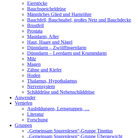
Eierstöcke
Bauchspeicheldrüse
Männliches Glied und Harnröhre
Bauchfell, Bauchnabel, großes Netz und Bauchdecke
Brustfell
Prostata
Mastdarm, After
Haut, Haare und Nägel
Dünndarm – Zwölffingerdarm
Dünndarm – Leerdarm und Krummdarm
Milz
Magen
Zähne und Kiefer
Hoden
Thalamus, Hypothalamus
Nervensystem
Schilddrüse und Nebenschilddrüse
Anwender
Vertiefen
Ausbildungen, Lerngruppen, …
Literatur
Forschung
Gruppen
„Gemeinsam Spurenlesen“-Gruppe Tinntius
„Gemeinsam Spurenlesen“-Gruppe Übergewicht