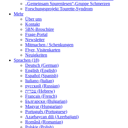
„Gemeinsam Spurenlesen“-Gruppe Schmerzen
Forschungsprojekt Tourette-Syndrom
Mehr
Über uns
Kontakt
5BN-Broschüre
Frage-Portal
Newsletter
Mitmachen / Schenkungen
Flyer, Visitenkarten
Neuigkeiten
Sprachen (18)
Deutsch (German)
English (English)
Español (Spanish)
Italiano (Italian)
русский (Russian)
עברית (Hebrew)
Français (French)
Български (Bulgarian)
Magyar (Hungarian)
Português (Portuguese)
Azərbaycan dili (Azerbaijani)
Română (Romanian)
Polskie (Polish)