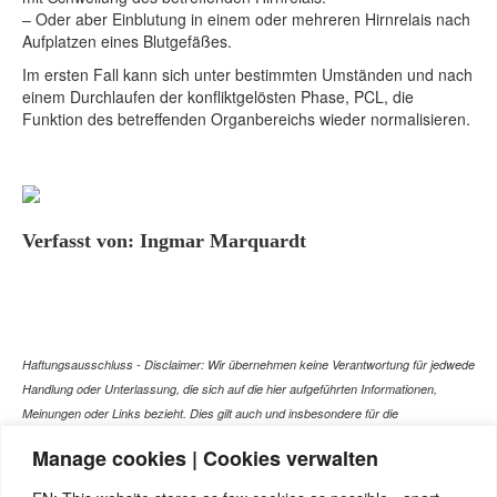
– Oder aber Einblutung in einem oder mehreren Hirnrelais nach
Aufplatzen eines Blutgefäßes.
Im ersten Fall kann sich unter bestimmten Umständen und nach
einem Durchlaufen der konfliktgelösten Phase, PCL, die
Funktion des betreffenden Organbereichs wieder normalisieren.
Verfasst von: Ingmar Marquardt
Haftungsausschluss - Disclaimer: Wir übernehmen keine Verantwortung für jedwede
Handlung oder Unterlassung, die sich auf die hier aufgeführten Informationen,
Meinungen oder Links bezieht. Dies gilt auch und insbesondere für die
gesundheitlich relevanten Beiträge, die selbstverständlich kein Ersatz für ein
Manage cookies | Cookies verwalten
Gespräch mit dem Arzt Ihres Vertrauens darstellen können. Bei den Texten auf
dieser Webseite handelt es sich nicht um Therapieempfehlungen oder gar um den