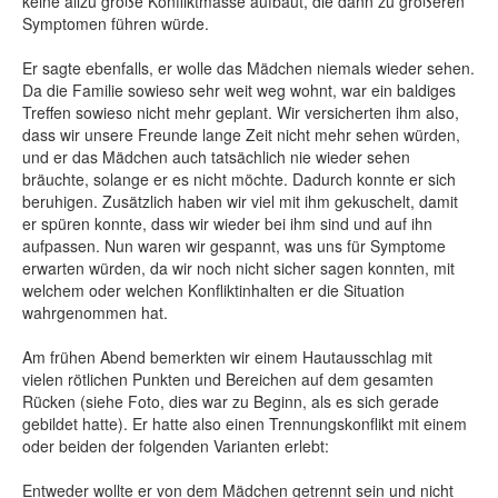
keine allzu große Konfliktmasse aufbaut, die dann zu größeren
Symptomen führen würde.
Er sagte ebenfalls, er wolle das Mädchen niemals wieder sehen.
Da die Familie sowieso sehr weit weg wohnt, war ein baldiges
Treffen sowieso nicht mehr geplant. Wir versicherten ihm also,
dass wir unsere Freunde lange Zeit nicht mehr sehen würden,
und er das Mädchen auch tatsächlich nie wieder sehen
bräuchte, solange er es nicht möchte. Dadurch konnte er sich
beruhigen. Zusätzlich haben wir viel mit ihm gekuschelt, damit
er spüren konnte, dass wir wieder bei ihm sind und auf ihn
aufpassen. Nun waren wir gespannt, was uns für Symptome
erwarten würden, da wir noch nicht sicher sagen konnten, mit
welchem oder welchen Konfliktinhalten er die Situation
wahrgenommen hat.
Am frühen Abend bemerkten wir einem Hautausschlag mit
vielen rötlichen Punkten und Bereichen auf dem gesamten
Rücken (siehe Foto, dies war zu Beginn, als es sich gerade
gebildet hatte). Er hatte also einen Trennungskonflikt mit einem
oder beiden der folgenden Varianten erlebt:
Entweder wollte er von dem Mädchen getrennt sein und nicht