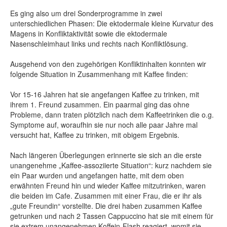
Es ging also um drei Sonderprogramme in zwei
unterschiedlichen Phasen: Die ektodermale kleine Kurvatur des
Magens in Konfliktaktivität sowie die ektodermale
Nasenschleimhaut links und rechts nach Konfliktlösung.
Ausgehend von den zugehörigen Konfliktinhalten konnten wir
folgende Situation in Zusammenhang mit Kaffee finden:
Vor 15-16 Jahren hat sie angefangen Kaffee zu trinken, mit
ihrem 1. Freund zusammen. Ein paarmal ging das ohne
Probleme, dann traten plötzlich nach dem Kaffeetrinken die o.g.
Symptome auf, woraufhin sie nur noch alle paar Jahre mal
versucht hat, Kaffee zu trinken, mit obigem Ergebnis.
Nach längeren Überlegungen erinnerte sie sich an die erste
unangenehme „Kaffee-assoziierte Situation“: kurz nachdem sie
ein Paar wurden und angefangen hatte, mit dem oben
erwähnten Freund hin und wieder Kaffee mitzutrinken, waren
die beiden im Cafe. Zusammen mit einer Frau, die er ihr als
„gute Freundin“ vorstellte. Die drei haben zusammen Kaffee
getrunken und nach 2 Tassen Cappuccino hat sie mit einem für
sie extrem unangenehmen Koffein-Flash reagiert, womit sie