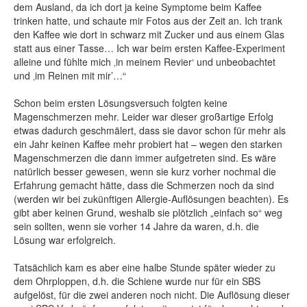
dem Ausland, da ich dort ja keine Symptome beim Kaffee
trinken hatte, und schaute mir Fotos aus der Zeit an. Ich trank
den Kaffee wie dort in schwarz mit Zucker und aus einem Glas
statt aus einer Tasse… Ich war beim ersten Kaffee-Experiment
alleine und fühlte mich ‚in meinem Revier‘ und unbeobachtet
und ‚im Reinen mit mir’…“
Schon beim ersten Lösungsversuch folgten keine
Magenschmerzen mehr. Leider war dieser großartige Erfolg
etwas dadurch geschmälert, dass sie davor schon für mehr als
ein Jahr keinen Kaffee mehr probiert hat – wegen den starken
Magenschmerzen die dann immer aufgetreten sind. Es wäre
natürlich besser gewesen, wenn sie kurz vorher nochmal die
Erfahrung gemacht hätte, dass die Schmerzen noch da sind
(werden wir bei zukünftigen Allergie-Auflösungen beachten). Es
gibt aber keinen Grund, weshalb sie plötzlich „einfach so“ weg
sein sollten, wenn sie vorher 14 Jahre da waren, d.h. die
Lösung war erfolgreich.
Tatsächlich kam es aber eine halbe Stunde später wieder zu
dem Ohrploppen, d.h. die Schiene wurde nur für ein SBS
aufgelöst, für die zwei anderen noch nicht. Die Auflösung dieser