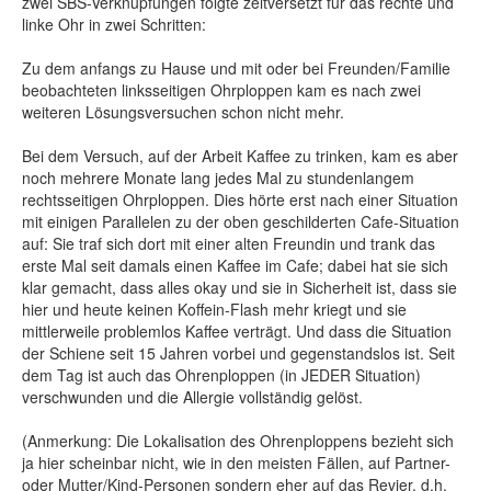
zwei SBS-Verknüpfungen folgte zeitversetzt für das rechte und
linke Ohr in zwei Schritten:
Zu dem anfangs zu Hause und mit oder bei Freunden/Familie
beobachteten linksseitigen Ohrploppen kam es nach zwei
weiteren Lösungsversuchen schon nicht mehr.
Bei dem Versuch, auf der Arbeit Kaffee zu trinken, kam es aber
noch mehrere Monate lang jedes Mal zu stundenlangem
rechtsseitigen Ohrploppen. Dies hörte erst nach einer Situation
mit einigen Parallelen zu der oben geschilderten Cafe-Situation
auf: Sie traf sich dort mit einer alten Freundin und trank das
erste Mal seit damals einen Kaffee im Cafe; dabei hat sie sich
klar gemacht, dass alles okay und sie in Sicherheit ist, dass sie
hier und heute keinen Koffein-Flash mehr kriegt und sie
mittlerweile problemlos Kaffee verträgt. Und dass die Situation
der Schiene seit 15 Jahren vorbei und gegenstandslos ist. Seit
dem Tag ist auch das Ohrenploppen (in JEDER Situation)
verschwunden und die Allergie vollständig gelöst.
(Anmerkung: Die Lokalisation des Ohrenploppens bezieht sich
ja hier scheinbar nicht, wie in den meisten Fällen, auf Partner-
oder Mutter/Kind-Personen sondern eher auf das Revier, d.h.