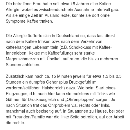
Die betroffene Frau hatte seit etwa 15 Jahren eine Kaffee-
Allergie, wobei es zwischendurch ein Ausnahme-Intervall gab:
Als sie einige Zeit im Ausland lebte, konnte sie dort ohne
Symptome Kaffee trinken.
Die Allergie äußerte sich in Deutschland so, dass fast direkt
nach dem Kaffee trinken bzw. nach dem Verzehr von
kaffeehaltigen Lebensmitteln (z.B. Schokokuss mit Kaffee-
Innenleben, Kekse mit Kaffeefüllung) sehr starke
Magenschmerzen mit Übelkeit auftraten, die bis zu mehreren
Stunden anhielten.
Zusätzlich kam nach ca. 15 Minuten jeweils für etwa 1,5 bis 2,5
Stunden ein dumpfes Gehör (plus Druckgefühl im
vorderen/seitlichen Halsbereich) dazu. Wie beim Start eines
Flugzeuges, d.h. auch hier kann sie meistens mit Tricks wie
Gähnen für Druckausgleich und „Ohrenploppen“ sorgen. Je
nach Situation trat das Ohrproblem v.a. rechts oder links,
manchmal auch beidseitig auf. In Situationen zu Hause, bei oder
mit Freunden/Familie war die linke Seite betroffen, auf der Arbeit
die rechte.