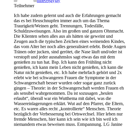
nine09jayjay
Teilnehmer
Ich habe zudem gelernt und auch die Erfahrungen gemacht
das es bei Heuschnupfen immer auch um das Thema
Traurigkeit/Weinen geht. Trennungen, Todesfälle,
Schuldzuweisungen. Also im großen und ganzen Ohnmacht.
Die Klienten sehen alles aus als hätten sie geweint und
Zeugen auch die typischen Zeichen eines weinenden Kindes,
das vom Alter her noch alles generalisiert erlebt. Beide Augen
Tränen oder jucken, sind gerötet, die Nase läuft und/oder ist
verstopft und jeder ausnahmslos sagt etwas das mit dem
genießen zu tun hat. Bsp. Ich kann den Frühling nicht
genießen, ich kann mein Leben nicht genießen, ich kann die
Natur nicht genießen, etc. Ich habe mehrfach gehört und 2x
erlebt wie bei schwangeren Frauen die Symptome in der
Schwangerschaft besser wurden oder sogar ganz zurück
gingen – Theorie: in der Schwangerschaft werden Frauen eh
als sensibel wahrgenommen. Da ist sozusagen „heulen
erlaubt“, überall war ein Wutthema mit dabei, was die
Wassereinlagerungen erklärt. Wut auf den Pfarrer, die Eltern,
etc. Es waren alles recht „kontrollierte“ Menschen. Theorie
bezüglich der Verbesserung bei Ortswechsel. Hier leben nur
fremde Menschen, hier kann ich sein wie ich bin weil ich
niemandem etwas beweisen muss. Entspannung. LG Janine