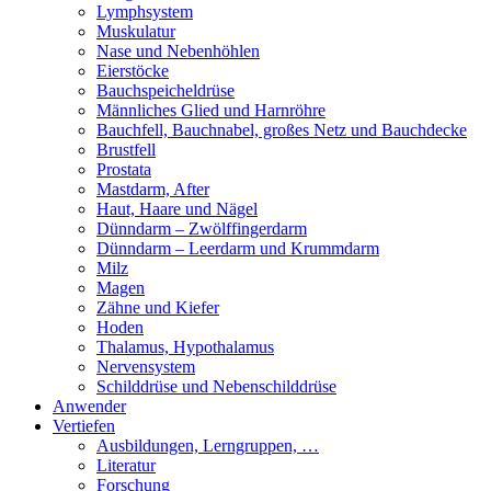
Lymphsystem
Muskulatur
Nase und Nebenhöhlen
Eierstöcke
Bauchspeicheldrüse
Männliches Glied und Harnröhre
Bauchfell, Bauchnabel, großes Netz und Bauchdecke
Brustfell
Prostata
Mastdarm, After
Haut, Haare und Nägel
Dünndarm – Zwölffingerdarm
Dünndarm – Leerdarm und Krummdarm
Milz
Magen
Zähne und Kiefer
Hoden
Thalamus, Hypothalamus
Nervensystem
Schilddrüse und Nebenschilddrüse
Anwender
Vertiefen
Ausbildungen, Lerngruppen, …
Literatur
Forschung