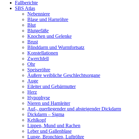
Fallberichte
SBS Atlas
Nebenniere
Blase und Harnröhre
Blut
Blutgefäße
Knochen und Gelenke
Brust
Blinddarm und Wurmfortsatz
Konstellationen
Zwerchfell
Ohr
Speiseröhre
Äußere weibliche Geschlechtsorgane
Auge
Eileiter und Gebärmutter
Herz
Hypophyse
Nieren und Harnleiter
Auf-, querliegender und absteigender Dickdarm
Dickdarm – Sigma
Kehlkopf
Lippen, Mund und Rachen
Leber und Gallenblase
Lunge, Bronchien, Luftröhre