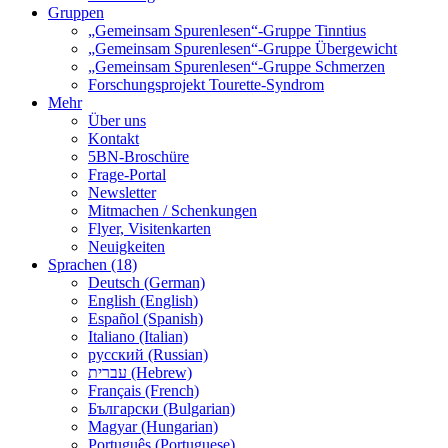
Gruppen
„Gemeinsam Spurenlesen“-Gruppe Tinntius
„Gemeinsam Spurenlesen“-Gruppe Übergewicht
„Gemeinsam Spurenlesen“-Gruppe Schmerzen
Forschungsprojekt Tourette-Syndrom
Mehr
Über uns
Kontakt
5BN-Broschüre
Frage-Portal
Newsletter
Mitmachen / Schenkungen
Flyer, Visitenkarten
Neuigkeiten
Sprachen (18)
Deutsch (German)
English (English)
Español (Spanish)
Italiano (Italian)
русский (Russian)
עברית (Hebrew)
Français (French)
Български (Bulgarian)
Magyar (Hungarian)
Português (Portuguese)