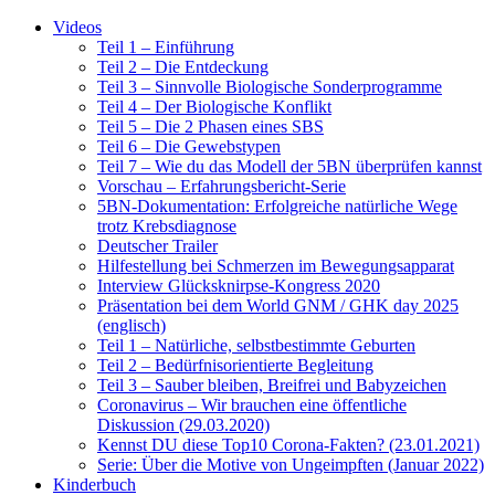
Videos
Teil 1 – Einführung
Teil 2 – Die Entdeckung
Teil 3 – Sinnvolle Biologische Sonderprogramme
Teil 4 – Der Biologische Konflikt
Teil 5 – Die 2 Phasen eines SBS
Teil 6 – Die Gewebstypen
Teil 7 – Wie du das Modell der 5BN überprüfen kannst
Vorschau – Erfahrungsbericht-Serie
5BN-Dokumentation: Erfolgreiche natürliche Wege
trotz Krebsdiagnose
Deutscher Trailer
Hilfestellung bei Schmerzen im Bewegungsapparat
Interview Glücksknirpse-Kongress 2020
Präsentation bei dem World GNM / GHK day 2025
(englisch)
Teil 1 – Natürliche, selbstbestimmte Geburten
Teil 2 – Bedürfnisorientierte Begleitung
Teil 3 – Sauber bleiben, Breifrei und Babyzeichen
Coronavirus – Wir brauchen eine öffentliche
Diskussion (29.03.2020)
Kennst DU diese Top10 Corona-Fakten? (23.01.2021)
Serie: Über die Motive von Ungeimpften (Januar 2022)
Kinderbuch