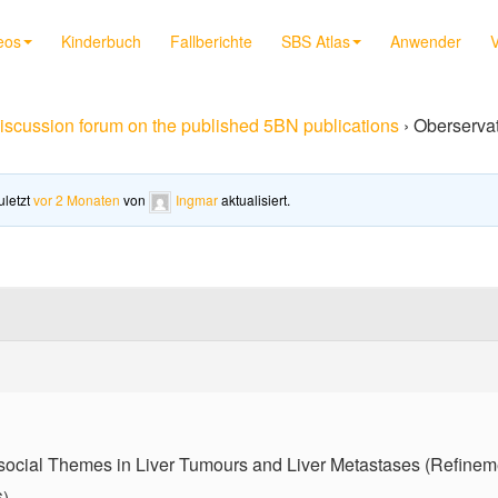
eos
Kinderbuch
Fallberichte
SBS Atlas
Anwender
V
iscussion forum on the published 5BN publications
›
Oberservat
uletzt
vor 2 Monaten
von
Ingmar
aktualisiert.
osocial Themes in Liver Tumours and Liver Metastases (Refinem
6)