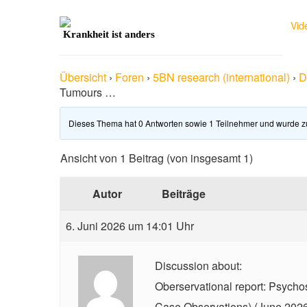
Vid
Krankheit ist anders
Übersicht
›
Foren
›
5BN research (international)
›
D
Tumours …
Dieses Thema hat 0 Antworten sowie 1 Teilnehmer und wurde z
Ansicht von 1 Beitrag (von insgesamt 1)
Autor
Beiträge
6. Juni 2026 um 14:01 Uhr
Discussion about:
Oberservational report: Psych
Case Observations) (June 202