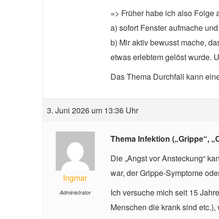
=> Früher habe ich also Folge a
a) sofort Fenster aufmache und
b) Mir aktiv bewusst mache, da
etwas erlebtem gelöst wurde. U
Das Thema Durchfall kann ein
3. Juni 2026 um 13:36 Uhr
Thema Infektion („Grippe“, „C
Die „Angst vor Ansteckung“ kan
war, der Grippe-Symptome oder ä
Ingmar
Ich versuche mich seit 15 Jahr
Administrator
Menschen die krank sind etc.), 