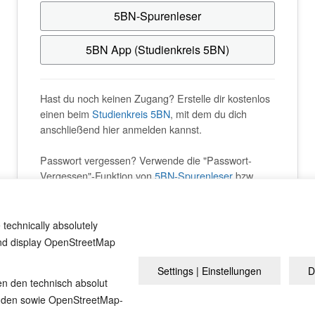
5BN-Spurenleser
5BN App (Studienkreis 5BN)
Hast du noch keinen Zugang? Erstelle dir kostenlos
einen beim
Studienkreis 5BN
, mit dem du dich
anschließend hier anmelden kannst.
Passwort vergessen? Verwende die "Passwort-
Vergessen"-Funktion von
5BN-Spurenleser
bzw.
Studienkreis 5BN
.
 technically absolutely
and display OpenStreetMap
Settings | Einstellungen
D
Übersicht
Impressum
D
en den technisch absolut
inden sowie OpenStreetMap-