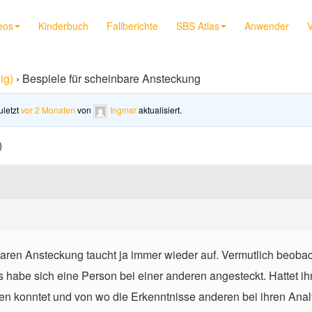
eos
Kinderbuch
Fallberichte
SBS Atlas
Anwender
V
ig)
›
Bespiele für scheinbare Ansteckung
uletzt
vor 2 Monaten
von
Ingmar
aktualisiert.
)
ren Ansteckung taucht ja immer wieder auf. Vermutlich beobac
 habe sich eine Person bei einer anderen angesteckt. Hattet ih
en konntet und von wo die Erkenntnisse anderen bei ihren Ana