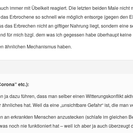
uch immer mit Übelkeit reagiert. Die letzten beiden Male nicht m
 das Erbrochene so schnell wie möglich entsorge (gegen den E
ss das Erbrechen nicht an giftiger Nahrung liegt, sondern eine
nd für mich bzgl. dem was ich gegessen habe überhaupt keine 
en ähnlichen Mechanismus haben.
orona“ etc.):
n ja dazu führen, dass man selber einen Witterungskonflikt ak
hnliches hat. Weil da eine „unsichtbare Gefahr“ ist, die man ve
en an erkrankten Menschen anzustecken (schlafe im gleichen Be
was noch nie funktioniert hat – weil ich aber ja auch überzeugt d