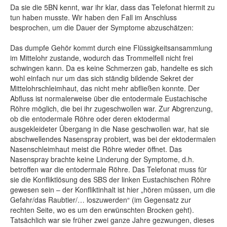
Da sie die 5BN kennt, war ihr klar, dass das Telefonat hiermit zu
tun haben musste. Wir haben den Fall im Anschluss
besprochen, um die Dauer der Symptome abzuschätzen:
Das dumpfe Gehör kommt durch eine Flüssigkeitsansammlung
im Mittelohr zustande, wodurch das Trommelfell nicht frei
schwingen kann. Da es keine Schmerzen gab, handelte es sich
wohl einfach nur um das sich ständig bildende Sekret der
Mittelohrschleimhaut, das nicht mehr abfließen konnte. Der
Abfluss ist normalerweise über die entodermale Eustachische
Röhre möglich, die bei ihr zugeschwollen war. Zur Abgrenzung,
ob die entodermale Röhre oder deren ektodermal
ausgekleideter Übergang in die Nase geschwollen war, hat sie
abschwellendes Nasenspray probiert, was bei der ektodermalen
Nasenschleimhaut meist die Röhre wieder öffnet. Das
Nasenspray brachte keine Linderung der Symptome, d.h.
betroffen war die entodermale Röhre. Das Telefonat muss für
sie die Konfliktlösung des SBS der linken Eustachischen Röhre
gewesen sein – der Konfliktinhalt ist hier „hören müssen, um die
Gefahr/das Raubtier/… loszuwerden“ (im Gegensatz zur
rechten Seite, wo es um den erwünschten Brocken geht).
Tatsächlich war sie früher zwei ganze Jahre gezwungen, dieses