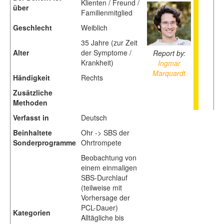
Klienten / Freund /
über
Familienmitglied
Geschlecht
Weiblich
35 Jahre (zur Zeit
Alter
der Symptome /
Report by:
Krankheit)
Ingmar
Marquardt
Händigkeit
Rechts
Zusätzliche
Methoden
Verfasst in
Deutsch
Beinhaltete
Ohr -> SBS der
Sonderprogramme
Ohrtrompete
Beobachtung von
einem einmaligen
SBS-Durchlauf
(teilweise mit
Vorhersage der
PCL-Dauer)
Kategorien
Alltägliche bis