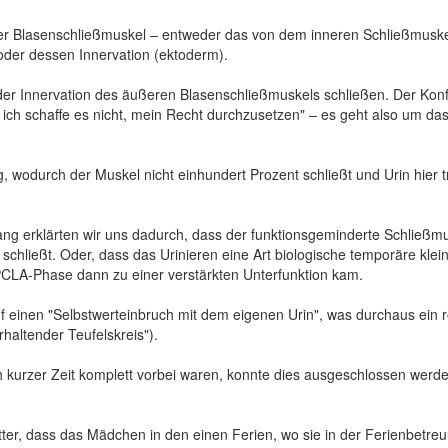
r Blasenschließmuskel – entweder das von dem inneren Schließmuske
oder dessen Innervation (ektoderm).
Innervation des äußeren Blasenschließmuskels schließen. Der Konflikti
r ich schaffe es nicht, mein Recht durchzusetzen" – es geht also um 
ung, wodurch der Muskel nicht einhundert Prozent schließt und Urin hie
ang erklärten wir uns dadurch, dass der funktionsgeminderte Schließ
chließt. Oder, dass das Urinieren eine Art biologische temporäre kleine 
PCLA-Phase dann zu einer verstärkten Unterfunktion kam.
inen "Selbstwerteinbruch mit dem eigenen Urin", was durchaus ein rech
haltender Teufelskreis").
kurzer Zeit komplett vorbei waren, konnte dies ausgeschlossen werden 
tter, dass das Mädchen in den einen Ferien, wo sie in der Ferienbetre