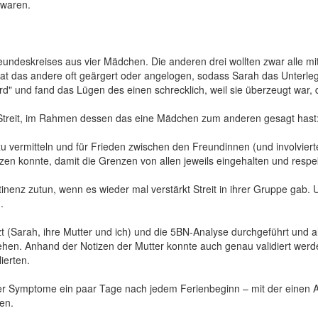
 waren.
eundeskreises aus vier Mädchen. Die anderen drei wollten zwar alle mit
at das andere oft geärgert oder angelogen, sodass Sarah das Unterle
wird" und fand das Lügen des einen schrecklich, weil sie überzeugt war
reit, im Rahmen dessen das eine Mädchen zum anderen gesagt hast: "
 zu vermitteln und für Frieden zwischen den Freundinnen (und involvierte
etzen konnte, damit die Grenzen von allen jeweils eingehalten und resp
inenz zutun, wenn es wieder mal verstärkt Streit in ihrer Gruppe gab.
.
t (Sarah, ihre Mutter und ich) und die 5BN-Analyse durchgeführt und
en. Anhand der Notizen der Mutter konnte auch genau validiert werden
ierten.
r Symptome ein paar Tage nach jedem Ferienbeginn – mit der einen A
en.