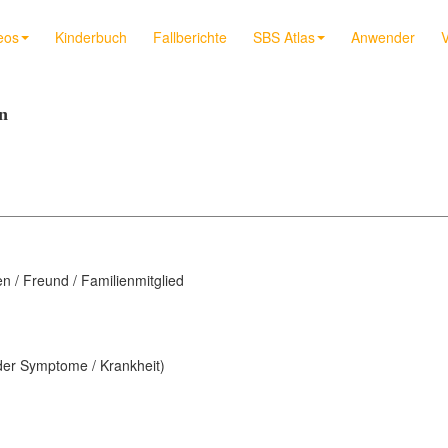
eos
Kinderbuch
Fallberichte
SBS Atlas
Anwender
V
n
en / Freund / Familienmitglied
 der Symptome / Krankheit)