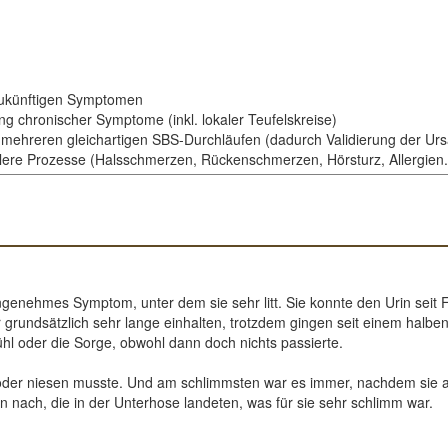
zukünftigen Symptomen
g chronischer Symptome (inkl. lokaler Teufelskreise)
mehreren gleichartigen SBS-Durchläufen (dadurch Validierung der Ur
ittlere Prozesse (Halsschmerzen, Rückenschmerzen, Hörsturz, Allergien.
ngenehmes Symptom, unter dem sie sehr litt. Sie konnte den Urin seit F
undsätzlich sehr lange einhalten, trotzdem gingen seit einem halben J
ühl oder die Sorge, obwohl dann doch nichts passierte.
t oder niesen musste. Und am schlimmsten war es immer, nachdem sie au
 nach, die in der Unterhose landeten, was für sie sehr schlimm war.