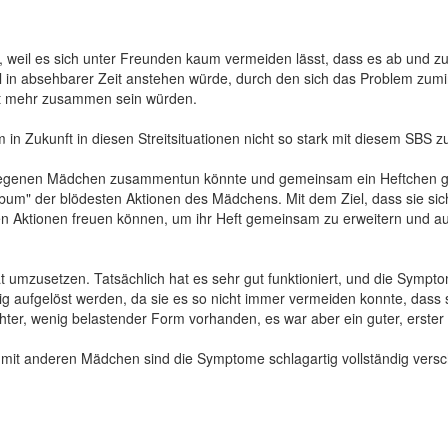
r, weil es sich unter Freunden kaum vermeiden lässt, dass es ab und zu
l in absehbarer Zeit anstehen würde, durch den sich das Problem zumi
cht mehr zusammen sein würden.
n Zukunft in diesen Streitsituationen nicht so stark mit diesem SBS z
rlegenen Mädchen zusammentun könnte und gemeinsam ein Heftchen ge
m" der blödesten Aktionen des Mädchens. Mit dem Ziel, dass sie sich
en Aktionen freuen können, um ihr Heft gemeinsam zu erweitern und a
at umzusetzen. Tatsächlich hat es sehr gut funktioniert, und die Symp
g aufgelöst werden, da sie es so nicht immer vermeiden konnte, dass s
ter, wenig belastender Form vorhanden, es war aber ein guter, erster
 mit anderen Mädchen sind die Symptome schlagartig vollständig vers