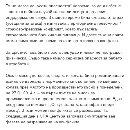
Тя не могла да „усети опасността“ навреме, за да я избегне
– което в нейния случай засяга лигавицата на левия
ендодермален синус. В същото време била скована от страх
(усещане за атака) и изпитвала „териториална тревожност /
страхово-тревожен конфликт“, което пък засяга
ектодермалната бронхиална лигавица. И двете тъкани почти
нямат симптоми по време на активната фаза на конфликт.
За щастие, това било просто лек удар и никой не пострадал
физически. Също така нямало сериозна опасност за бебето
в утробата ѝ.
Около месец по-късно, след като колата била ремонтирана и
всичко се върнало в нормалното си състояние, те минава с
колата през мястото на произшествието късно в понеделник,
на 27.01.2014 г. – за първи път тя не мисли за
произшествието и просто сменя платното внимателно. Едва
след това си помисля: „О, тук стана катастрофата преди
месец“. В този момент конфликтът се разрешава. На
следващия ден в СПА центъра започват симптомите във
фазата на разрешаване на конфликта: