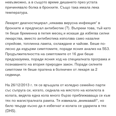
невъзможно, а в същото време дишането през устата
причинявало болка в бронхите. Също така имала лека
температура.
Лекарят диагностицирал „някаква вирусна инфекция“ в
бронхите и предписал антибиотик (?). Въпреки това, тъй като
тя беше бременна в петия месец и искаше да избягва силни
лекарства, вместо антибиотика използва само назални
спрейове, топлинна лампа, охлаждане и чайове. Беше по-
лесно да издържи симптомите, поради ясния анализ на 5БЗ.
Продължителността на симптомите от 16 дни беше
предсказуема, поради ясния ход на специалната програма и
познаването на втория природен закон. Поради силните
симптоми тя беше пратена в болничен от лекаря за 2
седмици.
На 26/12/2013 г. тя се връщала от коледно семейно парти
със съпруга си, когато, седнала на мястото на копилота в
колата, видяла една кола много бързо приближаваща се към
тях по магистралната рампа. Тя извикала „внимавай!“, но
било твърде късно да я избегнат и колата се ударила в тях
(DHS).