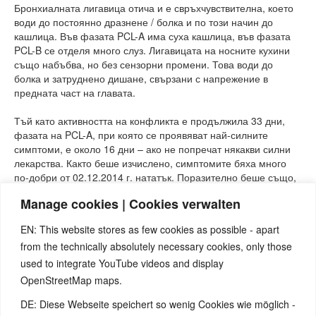
Бронхиалната лигавица отича и е свръхчувствителна, което
води до постоянно дразнене / болка и по този начин до
кашлица. Във фазата PCL-A има суха кашлица, във фазата
PCL-B се отделя много слуз. Лигавицата на носните кухини
също набъбва, но без сензорни промени. Това води до
болка и затруднено дишане, свързани с напрежение в
предната част на главата.
Тъй като активността на конфликта е продължила 33 дни,
фазата на PCL-A, при която се проявяват най-силните
симптоми, е около 16 дни – ако не попречат някакви силни
лекарства. Както беше изчислено, симптомите бяха много
по-добри от 02.12.2014 г. нататък. Поразително беше също,
че през следващата седмица тя трябваше да уринира до три
Manage cookies | Cookies verwalten
пъти на нощ – явен симптом на фазата на PCL-B.
EN: This website stores as few cookies as possible - apart
from the technically absolutely necessary cookies, only those
used to integrate YouTube videos and display
OpenStreetMap maps.
Hinweis:
Hast du auch schon spannende Erfahrungen mit den
DE: Diese Webseite speichert so wenig Cookies wie möglich -
5BN gemacht? Dann wäre es großartig, wenn du uns dazu