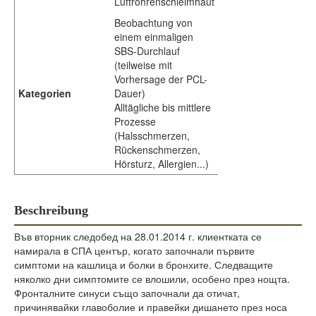
Luftröhrenschleimhaut
Beobachtung von
einem einmaligen
SBS-Durchlauf
(teilweise mit
Vorhersage der PCL-
Kategorien
Dauer)
Alltägliche bis mittlere
Prozesse
(Halsschmerzen,
Rückenschmerzen,
Hörsturz, Allergien...)
Beschreibung
Във вторник следобед на 28.01.2014 г. клиентката се
намирала в СПА център, когато започнали първите
симптоми на кашлица и болки в бронхите. Следващите
няколко дни симптомите се влошили, особено през нощта.
Фронталните синуси също започнали да отичат,
причинявайки главоболие и правейки дишането през носа