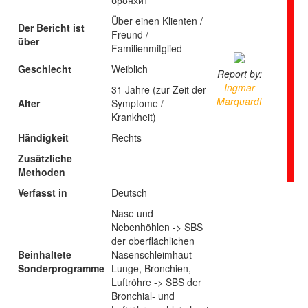
Über einen Klienten /
Der Bericht ist
Freund /
über
Familienmitglied
Geschlecht
Weiblich
Report by:
Ingmar
31 Jahre (zur Zeit der
Marquardt
Alter
Symptome /
Krankheit)
Händigkeit
Rechts
Zusätzliche
Methoden
Verfasst in
Deutsch
Nase und
Nebenhöhlen -> SBS
der oberflächlichen
Beinhaltete
Nasenschleimhaut
Sonderprogramme
Lunge, Bronchien,
Luftröhre -> SBS der
Bronchial- und