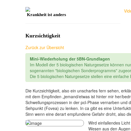
Vid
Krankheit ist anders
Kurzsichtigkeit
Zurück zur Übersicht
Mini-Wiederholung der 5BN-Grundlagen
Im Modell der 5 biologischen Naturgesetze können nu
sogenannten "biologischen Sonderprogramms" zugeor
Die 5 biologischen Naturgesetze stellen eine einfach
Die Kurzsichtigkeit, also ein unscharfes fern sehen, erk
mit dem Empfinden „jemand/etwas ist hinter mir her/bedro
Schwellungsprozessen in der pcl-Phase vernarben und 
Sehpunkt (Fovea) zu lenken. In ca gibt es eine Unterfukt
Sinn wenn eine derart empfundene Gefahr droht, also d
Wird einfalle
ndes Licht
Wesen aus den Augen a