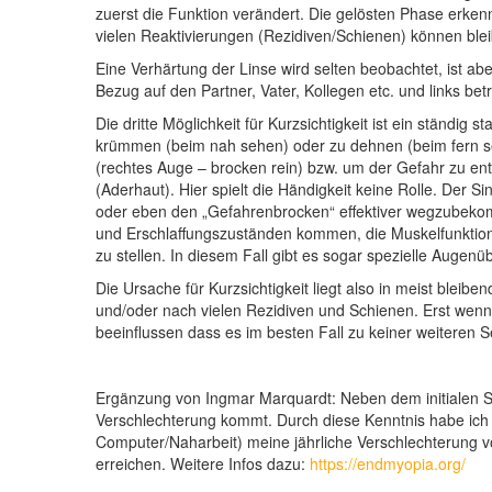
zuerst die Funktion verändert. Die gelösten Phase erken
vielen Reaktivierungen (Rezidiven/Schienen) können ble
Eine Verhärtung der Linse wird selten beobachtet, ist a
Bezug auf den Partner, Vater, Kollegen etc. und links be
Die dritte Möglichkeit für Kurzsichtigkeit ist ein ständi
krümmen (beim nah sehen) oder zu dehnen (beim fern s
(rechtes Auge – brocken rein) bzw. um der Gefahr zu ent
(Aderhaut). Hier spielt die Händigkeit keine Rolle. Der
oder eben den „Gefahrenbrocken“ effektiver wegzubekom
und Erschlaffungszuständen kommen, die Muskelfunktion 
zu stellen. In diesem Fall gibt es sogar spezielle Auge
Die Ursache für Kurzsichtigkeit liegt also in meist ble
und/oder nach vielen Rezidiven und Schienen. Erst wen
beeinflussen dass es im besten Fall zu keiner weiteren
Ergänzung von Ingmar Marquardt: Neben dem initialen Star
Verschlechterung kommt. Durch diese Kenntnis habe ich du
Computer/Naharbeit) meine jährliche Verschlechterung v
erreichen. Weitere Infos dazu:
https://endmyopia.org/