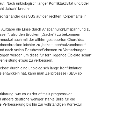
t. Nach unbiologisch langer Konfliktaktivitat und/oder
ht „falsch“ brechen.
Rechtshänder das SBS auf der rechten Körperhälfte in
at die Aufgabe die Linse durch Anspannung/Entspannung zu
üssen“, also den Brocken („Sache“) zu bekommen
armuskel auch mit der althirn-gesteuerten Choroidea
den Lebensbrocken leichter zu „bekommen/aufzunehmen“
und nach vielen Rezidiven/Schienen zu Vernarbungen
ogen werden um diese für fern liegende Objekte scharf
Sehleistung etwas zu verbessern.
löst“ durch eine unbiologisch lange Konfliktdauer,
 entwickeln hat, kann man Zellprozesse (SBS) so
rklärung, wie es zu der oftmals progressiven
andere deutliche weniger starke Brille für die
 Verbesserung bis hin zur vollständigen Korrektur