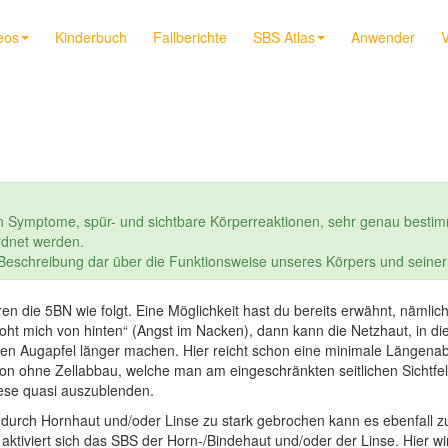
eos
Kinderbuch
Fallberichte
SBS Atlas
Anwender
V
n Symptome, spür- und sichtbare Körperreaktionen, sehr genau bestim
dnet werden.
e Beschreibung dar über die Funktionsweise unseres Körpers und seine
lären die 5BN wie folgt. Eine Möglichkeit hast du bereits erwähnt, näm
ht mich von hinten“ (Angst im Nacken), dann kann die Netzhaut, in dies
den Augapfel länger machen. Hier reicht schon eine minimale Längen
ion ohne Zellabbau, welche man am eingeschränkten seitlichen Sichtfeld
iese quasi auszublenden.
 durch Hornhaut und/oder Linse zu stark gebrochen kann es ebenfall 
ktiviert sich das SBS der Horn-/Bindehaut und/oder der Linse. Hier 