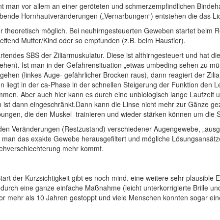
nt man vor allem an einer geröteten und schmerzempfindlichen Bindehau
ibende Hornhautveränderungen („Vernarbungen“) entstehen die das Lic
ber theoretisch möglich. Bei neuhirngesteuerten Geweben startet beim 
treffend Mutter/Kind oder so empfunden (z.B. beim Haustier).
g startendes SBS der Ziliarmuskulatur. Diese ist althirngesteuert und h
ehen). Ist man in der Gefahrensituation „etwas umbeding sehen zu m
gehen (linkes Auge- gefährlicher Brocken raus), dann reagiert der Zili
 Sinn liegt in der ca-Phase in der schnellen Steigerung der Funktion 
men. Aber auch hier kann es durch eine unbiologisch lange Laufzeit 
ist dann eingeschränkt.Dann kann die Linse nicht mehr zur Gänze gez
nübungen, die den Muskel trainieren und wieder stärken können um die 
ibenden Veränderungen (Restzustand) verschiedener Augengewebe, „ausge
n man das exakte Gewebe herausgefiltert und mögliche Lösungsansätze
 Sehverschlechterung mehr kommt.
t der Kurzsichtigkeit gibt es noch mind. eine weitere sehr plausible E
rch eine ganze einfache Maßnahme (leicht unterkorrigierte Brille und 
or mehr als 10 Jahren gestoppt und viele Menschen konnten sogar eine