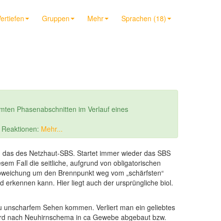
ertiefen
Gruppen
Mehr
Sprachen (18)
mten Phasenabschnitten im Verlauf eines
r Reaktionen:
Mehr...
lich das des Netzhaut-SBS. Startet immer wieder das SBS
em Fall die seitliche, aufgrund von obligatorischen
abweichung um den Brennpunkt weg vom „schärfsten“
 erkennen kann. Hier liegt auch der ursprüngliche biol.
zu unscharfem Sehen kommen. Verliert man ein geliebtes
wird nach Neuhirnschema in ca Gewebe abgebaut bzw.