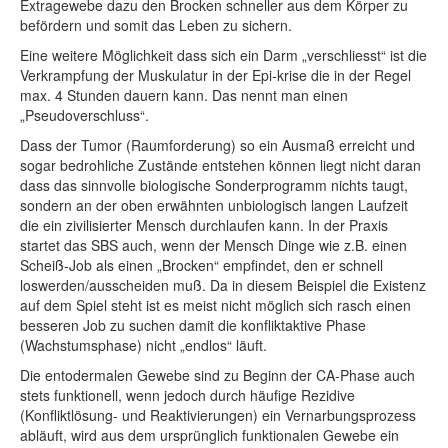
Extragewebe dazu den Brocken schneller aus dem Körper zu
befördern und somit das Leben zu sichern.
Eine weitere Möglichkeit dass sich ein Darm „verschliesst“ ist die
Verkrampfung der Muskulatur in der Epi-krise die in der Regel
max. 4 Stunden dauern kann. Das nennt man einen
„Pseudoverschluss“.
Dass der Tumor (Raumforderung) so ein Ausmaß erreicht und
sogar bedrohliche Zustände entstehen können liegt nicht daran
dass das sinnvolle biologische Sonderprogramm nichts taugt,
sondern an der oben erwähnten unbiologisch langen Laufzeit
die ein zivilisierter Mensch durchlaufen kann. In der Praxis
startet das SBS auch, wenn der Mensch Dinge wie z.B. einen
Scheiß-Job als einen „Brocken“ empfindet, den er schnell
loswerden/ausscheiden muß. Da in diesem Beispiel die Existenz
auf dem Spiel steht ist es meist nicht möglich sich rasch einen
besseren Job zu suchen damit die konfliktaktive Phase
(Wachstumsphase) nicht „endlos“ läuft.
Die entodermalen Gewebe sind zu Beginn der CA-Phase auch
stets funktionell, wenn jedoch durch häufige Rezidive
(Konfliktlösung- und Reaktivierungen) ein Vernarbungsprozess
abläuft, wird aus dem ursprünglich funktionalen Gewebe ein