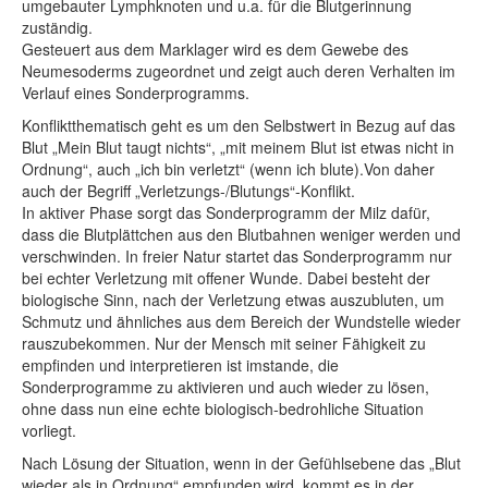
umgebauter Lymphknoten und u.a. für die Blutgerinnung
zuständig.
Gesteuert aus dem Marklager wird es dem Gewebe des
Neumesoderms zugeordnet und zeigt auch deren Verhalten im
Verlauf eines Sonderprogramms.
Konfliktthematisch geht es um den Selbstwert in Bezug auf das
Blut „Mein Blut taugt nichts“, „mit meinem Blut ist etwas nicht in
Ordnung“, auch „ich bin verletzt“ (wenn ich blute).Von daher
auch der Begriff „Verletzungs-/Blutungs“-Konflikt.
In aktiver Phase sorgt das Sonderprogramm der Milz dafür,
dass die Blutplättchen aus den Blutbahnen weniger werden und
verschwinden. In freier Natur startet das Sonderprogramm nur
bei echter Verletzung mit offener Wunde. Dabei besteht der
biologische Sinn, nach der Verletzung etwas auszubluten, um
Schmutz und ähnliches aus dem Bereich der Wundstelle wieder
rauszubekommen. Nur der Mensch mit seiner Fähigkeit zu
empfinden und interpretieren ist imstande, die
Sonderprogramme zu aktivieren und auch wieder zu lösen,
ohne dass nun eine echte biologisch-bedrohliche Situation
vorliegt.
Nach Lösung der Situation, wenn in der Gefühlsebene das „Blut
wieder als in Ordnung“ empfunden wird, kommt es in der