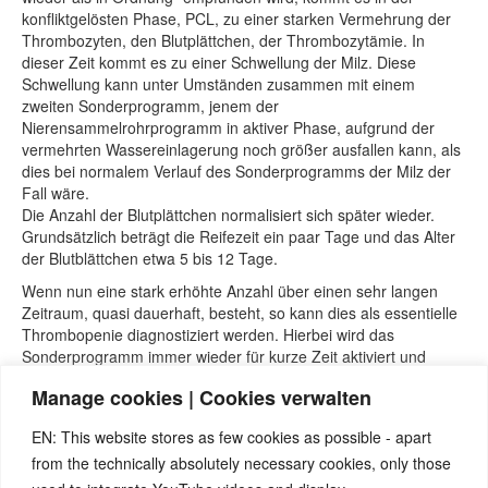
konfliktgelösten Phase, PCL, zu einer starken Vermehrung der
Thrombozyten, den Blutplättchen, der Thrombozytämie. In
dieser Zeit kommt es zu einer Schwellung der Milz. Diese
Schwellung kann unter Umständen zusammen mit einem
zweiten Sonderprogramm, jenem der
Nierensammelrohrprogramm in aktiver Phase, aufgrund der
vermehrten Wassereinlagerung noch größer ausfallen kann, als
dies bei normalem Verlauf des Sonderprogramms der Milz der
Fall wäre.
Die Anzahl der Blutplättchen normalisiert sich später wieder.
Grundsätzlich beträgt die Reifezeit ein paar Tage und das Alter
der Blutblättchen etwa 5 bis 12 Tage.
Wenn nun eine stark erhöhte Anzahl über einen sehr langen
Zeitraum, quasi dauerhaft, besteht, so kann dies als essentielle
Thrombopenie diagnostiziert werden. Hierbei wird das
Sonderprogramm immer wieder für kurze Zeit aktiviert und
wieder gelöst. D.h. die Person rezidiviert mit der Konfliktsituation
Manage cookies | Cookies verwalten
und hält sich durch rasch nacheinander folgenden PCL-Phasen
mit der gesteigerten Produktion der Blutplättchen die Anzahl
EN: This website stores as few cookies as possible - apart
hoch.
from the technically absolutely necessary cookies, only those
Quellen: