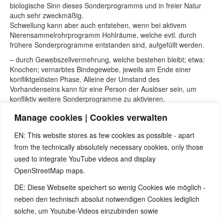
biologische Sinn dieses Sonderprogramms und in freier Natur
auch sehr zweckmäßig.
Schwellung kann aber auch entstehen, wenn bei aktivem
Nierensammelrohrprogramm Hohlräume, welche evtl. durch
frühere Sonderprogramme entstanden sind, aufgefüllt werden.
– durch Gewebszellvermehrung, welche bestehen bleibt; etwa:
Knochen; vernarbtes Bindegewebe, jeweils am Ende einer
konfliktgelösten Phase. Alleine der Umstand des
Vorhandenseins kann für eine Person der Auslöser sein, um
konfliktiv weitere Sonderprogramme zu aktivieren.
Gewebszellvermehrungen dieser Art müssen organisch aber
Manage cookies | Cookies verwalten
weiters gar keine Störung bilden. Unter Umständen kann eine
Abklärung des eigenen Weltbildes zu „perfektem Körperbau“
EN: This website stores as few cookies as possible - apart
und angenommene Schönheits-Ideale nützlich sein.
from the technically absolutely necessary cookies, only those
used to integrate YouTube videos and display
Quellen:
OpenStreetMap maps.
Seminare und Webinare von Nicolas Barro, nicolasbarro.de.
DE: Diese Webseite speichert so wenig Cookies wie möglich -
Internetseite www.5bn.de.
David Münnich „Das System der fünf biologischen
neben den technisch absolut notwendigen Cookies lediglich
Naturgesetze“ Band 1.
solche, um Youtube-Videos einzubinden sowie
Claudio Trupiano „Danke Doktor Hamer“.