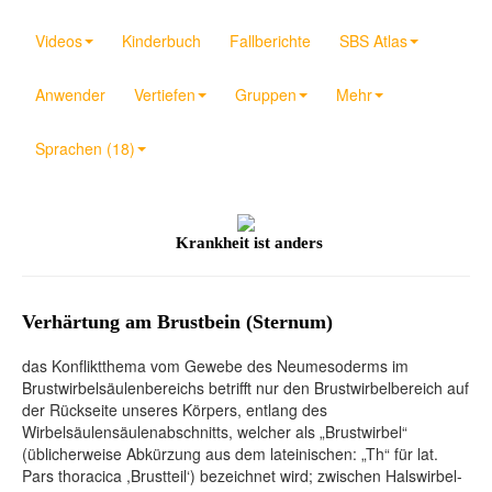
Videos
Kinderbuch
Fallberichte
SBS Atlas
Anwender
Vertiefen
Gruppen
Mehr
Sprachen (18)
Krankheit ist anders
Verhärtung am Brustbein (Sternum)
das Konfliktthema vom Gewebe des Neumesoderms im
Brustwirbelsäulenbereichs betrifft nur den Brustwirbelbereich auf
der Rückseite unseres Körpers, entlang des
Wirbelsäulensäulenabschnitts, welcher als „Brustwirbel“
(üblicherweise Abkürzung aus dem lateinischen: „Th“ für lat.
Pars thoracica ,Brustteil‘) bezeichnet wird; zwischen Halswirbel-