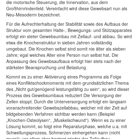
die motorische Steuerung, die Innervation, aus dem
Großhirnrindenfeld. Vereinfacht wird diese Gewebsart nun als
Neu-Mesoderm bezeichnet.
Für die Aufrechterhaltung der Stabilität sowie des Aufbaus der
Struktur vom gesamten Halte-, Bewegungs- und Stützapparates
erfolgt ein steter Gewebsumbau mit Zellauf- und abbau. So wird
etwa die Knochenstruktur in sieben Jahren vollständig
umgebaut. Die Knochen selbst sind somit nie älter als sieben
Jahre; egal welches Alter eine Person nun selbst hat. Die
Anpassung des Gewebsaufbaus erfolgt hier stets nach der
stärksten Beanspruchung und Belastung.
Kommt es zu einer Aktivierung eines Programms als Folge
eines Konfliktschockmoments mit dem grundsätzlichen Thema
des „Nicht gut/genügend leistungsfähig zu sein“, so wird dieser
Prozess des Gewebsumbaus reduziert Die Versorgung der
Zellen stoppt. Durch die Unterversorgung erfolgt ein langsam
voranschreitender Gewebszellabbau, welcher mit der Zeit auf
bildgebenden Verfahren sichtbar werden kann (Beispiel
„Knochen-Osteolysen“, „Muskelschwund“). Wenn es zu einer
Lösung kommt, so folgt eine Reparaturphase, welche u.a. mit
Schwellungsprozess, Schmerzen einhergehen kann (nicht
muss!); vor allem aber beginnt wieder der Zellaufbau.