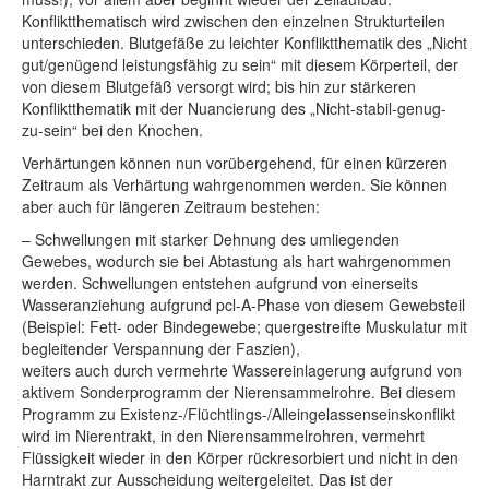
Konfliktthematisch wird zwischen den einzelnen Strukturteilen
unterschieden. Blutgefäße zu leichter Konfliktthematik des „Nicht
gut/genügend leistungsfähig zu sein“ mit diesem Körperteil, der
von diesem Blutgefäß versorgt wird; bis hin zur stärkeren
Konfliktthematik mit der Nuancierung des „Nicht-stabil-genug-
zu-sein“ bei den Knochen.
Verhärtungen können nun vorübergehend, für einen kürzeren
Zeitraum als Verhärtung wahrgenommen werden. Sie können
aber auch für längeren Zeitraum bestehen:
– Schwellungen mit starker Dehnung des umliegenden
Gewebes, wodurch sie bei Abtastung als hart wahrgenommen
werden. Schwellungen entstehen aufgrund von einerseits
Wasseranziehung aufgrund pcl-A-Phase von diesem Gewebsteil
(Beispiel: Fett- oder Bindegewebe; quergestreifte Muskulatur mit
begleitender Verspannung der Faszien),
weiters auch durch vermehrte Wassereinlagerung aufgrund von
aktivem Sonderprogramm der Nierensammelrohre. Bei diesem
Programm zu Existenz-/Flüchtlings-/Alleingelassenseinskonflikt
wird im Nierentrakt, in den Nierensammelrohren, vermehrt
Flüssigkeit wieder in den Körper rückresorbiert und nicht in den
Harntrakt zur Ausscheidung weitergeleitet. Das ist der