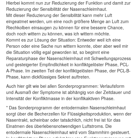
Hierbei kommt nun zur Reduzierung der Funktion und damit zur
Reduzierung der Sensibilität der Nasenschleimhaut.
Mit dieser Reduzierung der Sensibilität kann mehr Luft
eingeatmet werden, um eine noch größere Menge an Luft zum
Riechkolben einsaugen zu können für eine bessere Chance,
doch noch wittern zu können, was ich wittern möchte.
Kommt es zur Lösung der Situation: Entweder weil ich eine
Person oder eine Sache nun wittern konnte, ober aber weil mir
die Situation völlig egal geworden ist, so beginnt eine
Reparaturphase der Nasenschleimhaut mit Schwellungsprozess
und gesteigerter Empfindlichkeit in konfliktgelöster Phase, PCL-
A-Phase. Im zweiten Teil der konfliktgelösten Phase, der PCL-B-
Phase, kann dickflüssiges Sekret auftreten.
Auch hier gilt wie bei allen Sonderprogrammen: Verlaufsform
und Ausmaß der Symptome ist abhängig von der Zeitdauer und
Intensität der Konfliktmasse in der konflikaktiven Phase.
* Das Sonderprogramm der entodermalen Nasenschleimhaut
sorgt über die Becherzellen für Flüssigkeitsproduktion, wenn der
Nasentrakt, scheinbar oder tatsächlich, nicht frei ist für das
Einatmen des überlebensnotwendigen Luftstroms. Die
entodermale Nasenschleimhaut wird vom Stammhirn gesteuert.