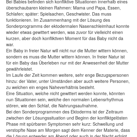
Bei Babies befinden sich konfliktive Situationen innerhalb eines
überschaubaren kleinen Rahmen: Mama und Papa, Essen,
Schlafen; später: Spielsachen, Geschwister. Das muss
funktionieren. Im Zusammenhang mit der Lösung des
Sonderprogramms der ektodermalen Nasenschleimhaut konnte
wieder etwas gewittert werden, was zuvor für vielleicht einen
kurzen, aber doch konfliktiven Moment für das Baby nicht da
war.
Ein Baby in freier Natur will nicht nur die Mutter wittern können,
sondern es muss die Mutter wittern können. In freier Natur ist
für ein Baby das Überleben nur mit der Anwesenheit der Mutter
gewährleistet.
Im Laufe der Zeit kommen weitere, sehr enge Bezugspersonen
hinzu: der Vater, unter Umständen aber auch weitere Personen,
zu welchen ein enges Naheverhältnis besteht.
Eine Situation, welche nicht gewittert werden konnte, könnten
nun Situationen sein, welche den normalen Lebensrhythmus
stören, wie den Schlaf, die Nahrungsaufnahme.
Bei den Sonderprogrammen des Ektoderms ist der Zeitraum
zwischen der Lösungssituation und Beginn der konfliktgelösten
Phase mit spürbaren Symptomen sehr kurz: Schwellung und
verstopfte Nase am Morgen sagt dem Kenner der Materie, dass
die Lösung entweder am Abend oder auch in der Nacht erfolgt