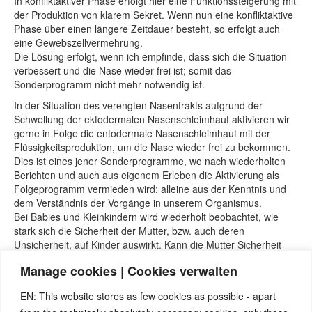
In konfliktaktiver Phase erfolgt hier eine Funktionssteigerung mit
der Produktion von klarem Sekret. Wenn nun eine konfliktaktive
Phase über einen längere Zeitdauer besteht, so erfolgt auch
eine Gewebszellvermehrung.
Die Lösung erfolgt, wenn ich empfinde, dass sich die Situation
verbessert und die Nase wieder frei ist; somit das
Sonderprogramm nicht mehr notwendig ist.
In der Situation des verengten Nasentrakts aufgrund der
Schwellung der ektodermalen Nasenschleimhaut aktivieren wir
gerne in Folge die entodermale Nasenschleimhaut mit der
Flüssigkeitsproduktion, um die Nase wieder frei zu bekommen.
Dies ist eines jener Sonderprogramme, wo nach wiederholten
Berichten und auch aus eigenem Erleben die Aktivierung als
Folgeprogramm vermieden wird; alleine aus der Kenntnis und
dem Verständnis der Vorgänge in unserem Organismus.
Bei Babies und Kleinkindern wird wiederholt beobachtet, wie
stark sich die Sicherheit der Mutter, bzw. auch deren
Unsicherheit, auf Kinder auswirkt. Kann die Mutter Sicherheit
vermitteln und ausstrahlen, so kann auch das Kind Sicherheit
Manage cookies | Cookies verwalten
auch in ungewöhnlichen Situationen empfinden; aufgrund der
Sicherheit der Mutter in manchen Situationen die eigene
EN: This website stores as few cookies as possible - apart
Sicherheit auch wieder finden.