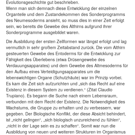
Evolutionsgeschichte gut beschrieben.
Wenn man sich demnach diese Entwicklung der einzelnen
Organteile und dem Zustandekommen des Sonderprogramms
des Neumesoderms ansieht, so muss dies in einer Zeit erfolgt
sein, wo bereits die Gewebe des Althirns aufgrund ihrer
Sonderprogramme ausgebildet waren.
Die Ausbildung der ersten Zellformen war längst erfolgt und lag
vermutlich in sehr großem Zeitabstand zurück. Die vom Althirn
gesteuerten Gewebe des Entoderms für die Entwicklung zur
Fähigkeit des Überlebens (etwa Drüsengewebe des
Verdauungsapparates) und dem Gewebe des Altmesoderms für
den Aufbau eines Verteidigungsapparates um die
lebenswichtigen Organe (Schutzhäute) war im Prinzip vorbei.
Es kam die Zeit sich aufzurichten und „sich das Recht auf eine
Existenz in diesem System zu verdienen.“ (Zitat Claudio
Trupiano). Es begann die Suche nach einem Lebensraum,
verbunden mit dem Recht der Existenz. Die Notwendigkeit des
Wachstums, die Gruppe zu erhalten und zu verbessern, war
gegeben. Der Biologische Konflikt, der diese Absicht behindert,
ist „nicht gelingen“, „sich biologisch unzureichend zu fühlen“,
„nicht in der Lage sein es zu schaffen“. Somit war nun die
Ausbildung von neuen und weiteren Strukturen im Organismus