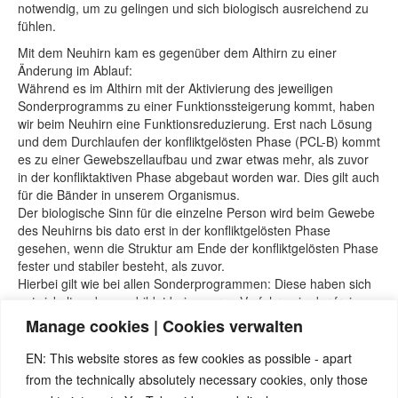
notwendig, um zu gelingen und sich biologisch ausreichend zu
fühlen.
Mit dem Neuhirn kam es gegenüber dem Althirn zu einer
Änderung im Ablauf:
Während es im Althirn mit der Aktivierung des jeweiligen
Sonderprogramms zu einer Funktionssteigerung kommt, haben
wir beim Neuhirn eine Funktionsreduzierung. Erst nach Lösung
und dem Durchlaufen der konfliktgelösten Phase (PCL-B) kommt
es zu einer Gewebszellaufbau und zwar etwas mehr, als zuvor
in der konfliktaktiven Phase abgebaut worden war. Dies gilt auch
für die Bänder in unserem Organismus.
Der biologische Sinn für die einzelne Person wird beim Gewebe
des Neuhirns bis dato erst in der konfliktgelösten Phase
gesehen, wenn die Struktur am Ende der konfliktgelösten Phase
fester und stabiler besteht, als zuvor.
Hierbei gilt wie bei allen Sonderprogrammen: Diese haben sich
entwickelt und ausgebildet bei unseren Vorfahren in der freien
Natur hin zum Überleben. Sie waren für kurze Zeiträume
Manage cookies | Cookies verwalten
gedacht, wie es in der freien Natur auch heute noch zu
beobachten ist. Erst der Mensch kann daraus lange
EN: This website stores as few cookies as possible - apart
Geschichten mit entsprechenden Veränderungen am Organteil
from the technically absolutely necessary cookies, only those
machen.