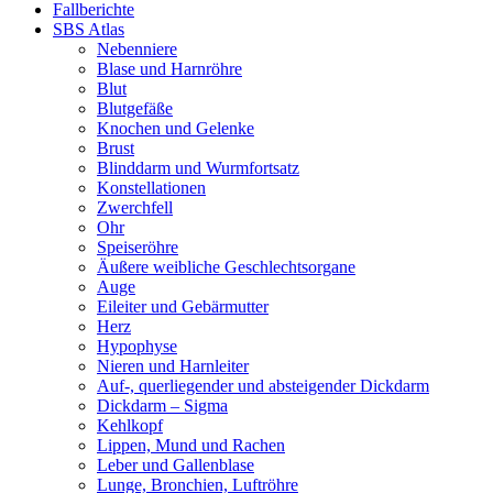
Fallberichte
SBS Atlas
Nebenniere
Blase und Harnröhre
Blut
Blutgefäße
Knochen und Gelenke
Brust
Blinddarm und Wurmfortsatz
Konstellationen
Zwerchfell
Ohr
Speiseröhre
Äußere weibliche Geschlechtsorgane
Auge
Eileiter und Gebärmutter
Herz
Hypophyse
Nieren und Harnleiter
Auf-, querliegender und absteigender Dickdarm
Dickdarm – Sigma
Kehlkopf
Lippen, Mund und Rachen
Leber und Gallenblase
Lunge, Bronchien, Luftröhre