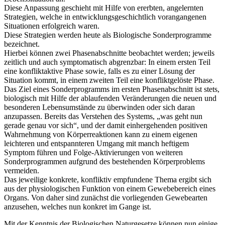
Diese Anpassung geschieht mit Hilfe von ererbten, angelernten
Strategien, welche in entwicklungsgeschichtlich vorangangenen
Situationen erfolgreich waren.
Diese Strategien werden heute als Biologische Sonderprogramme
bezeichnet.
Hierbei können zwei Phasenabschnitte beobachtet werden; jeweils
zeitlich und auch symptomatisch abgrenzbar: In einem ersten Teil
eine konfliktaktive Phase sowie, falls es zu einer Lösung der
Situation kommt, in einem zweiten Teil eine konfliktgelöste Phase.
Das Ziel eines Sonderprogramms im ersten Phasenabschnitt ist stets,
biologisch mit Hilfe der ablaufenden Veränderungen die neuen und
besonderen Lebensumstände zu überwinden oder sich daran
anzupassen. Bereits das Verstehen des Systems, „was geht nun
gerade genau vor sich“, und der damit einhergehenden positiven
Wahrnehmung von Körperreaktionen kann zu einem eigenen
leichteren und entspannteren Umgang mit manch heftigem
Symptom führen und Folge-Aktivierungen von weiteren
Sonderprogrammen aufgrund des bestehenden Körperproblems
vermeiden.
Das jeweilige konkrete, konfliktiv empfundene Thema ergibt sich
aus der physiologischen Funktion von einem Gewebebereich eines
Organs. Von daher sind zunächst die vorliegenden Gewebearten
anzusehen, welches nun konkret im Gange ist.
Mit der Kenntnis der Biologischen Naturgesetze können nun einige