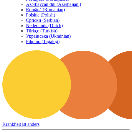
Azərbaycan dili (Azerbaijani)
Română (Romanian)
Polskie (Polish)
Српски (Serbian)
Nederlands (Dutch)
Türkçe (Turkish)
Українська (Ukrainian)
Filipino (Tagalog)
Krankheit ist anders