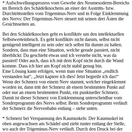
* Aufschwellungsprozess vom Gewebe des Neumesoderm-Bereichs
im Bereich des Schädelknochens an einer der Austritts- bzw.
Durchtrittsstellen vom Trigeminus-Nerv und in Folge Einklemmung
des Nervs: Der Trigeminus-Nerv steuert mit seinen drei Ästen die
Gesichtsseiten an.
Bei den Schädelknochen geht es konfliktiv um den intellektuellen
Selbstwerteinbruch. Es geht konfliktiv nicht darum, selbst nicht
genügend intelligent zu sein oder sich selbst für dumm zu halten.
Sondern, dass man eine Situation, welche gerade passiert, nicht
überblickt: Da geschieht etwas und ich verstehe nicht, was da
passiert! Oder auch, dass ich mit dem Kopf nicht durch die Wand
komme. Dass ich hier am Kopf nicht stabil genug bin.
Eine Lösung kann erfolgen, wenn man eine Situation „endlich
verstanden hat“, „Jetzt kapiere ich dies! Jetzt begreife ich das!“
Wenn der Schmerz von einem Nerv stammt, welcher eingeklemmt
worden ist, dann tritt der Schmerz ab einem bestimmten Punkt auf
oder nur an einem bestimmten Punkt, ein punktueller Schmerz.
Damit ist dieser Schmerz von Einklemmung unterscheidbar vom
Sonderprogramm des Nervs selbst: Beim Sonderprogramm verläuft
der Schmerz die Nervenbahn entlang – siehe unten.
* Schmerz bei Verspannung des Kaumuskels: Der Kaumuskel ist
oben angewachsen am Schädel und zieht runter entlang der Stelle,
wo auch der Trigeminus-Nerv verläuft. Durch den Druck bei der