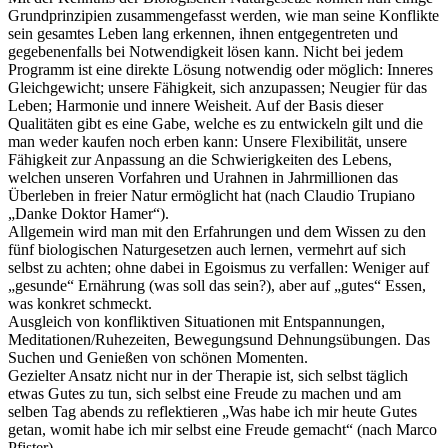
Grundprinzipien zusammengefasst werden, wie man seine Konflikte
sein gesamtes Leben lang erkennen, ihnen entgegentreten und
gegebenenfalls bei Notwendigkeit lösen kann. Nicht bei jedem
Programm ist eine direkte Lösung notwendig oder möglich: Inneres
Gleichgewicht; unsere Fähigkeit, sich anzupassen; Neugier für das
Leben; Harmonie und innere Weisheit. Auf der Basis dieser
Qualitäten gibt es eine Gabe, welche es zu entwickeln gilt und die
man weder kaufen noch erben kann: Unsere Flexibilität, unsere
Fähigkeit zur Anpassung an die Schwierigkeiten des Lebens,
welchen unseren Vorfahren und Urahnen in Jahrmillionen das
Überleben in freier Natur ermöglicht hat (nach Claudio Trupiano
„Danke Doktor Hamer“).
Allgemein wird man mit den Erfahrungen und dem Wissen zu den
fünf biologischen Naturgesetzen auch lernen, vermehrt auf sich
selbst zu achten; ohne dabei in Egoismus zu verfallen: Weniger auf
„gesunde“ Ernährung (was soll das sein?), aber auf „gutes“ Essen,
was konkret schmeckt.
Ausgleich von konfliktiven Situationen mit Entspannungen,
Meditationen/Ruhezeiten, Bewegungsund Dehnungsübungen. Das
Suchen und Genießen von schönen Momenten.
Gezielter Ansatz nicht nur in der Therapie ist, sich selbst täglich
etwas Gutes zu tun, sich selbst eine Freude zu machen und am
selben Tag abends zu reflektieren „Was habe ich mir heute Gutes
getan, womit habe ich mir selbst eine Freude gemacht“ (nach Marco
Pfister).