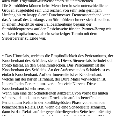
auch vom Trigeminus-Nervenschmerz zu unterscheiden.
Die Stirnhöhlen können beim Menschen in sehr unterschiedlichen
Größen ausgebildet sein und reichen von sehr, sehr geringem
Umfang bis zu knapp 8 cm³ Durchmesser. Dementsprechend kann
das Ausmaß des Umfangs von Stirnhöhlenschmerz sich darstellen.
In einem Bericht zu einer Fallbeschreibung begann der
Stirnhöhlenprozess auf der Gesichtsseite für den Partner-Bezug mit
starkem Kopfschmerz, als ein schwieriger Termin mit dem
Steuerberater zu Ende war.
* Das Hirnrelais, welches die Empfindlichkeit des Pericraniums, der
Knochenhaut des Schädels, steuert. Dieses Steuerrelais befindet sich
fronto lateral, an den Geheimratsecken. Das Pericranium ist die
Knochenhaut des Schädels. An der Außenseite des Schädels ist es
einfach Knochenhaut. Auf der Innenseite ist es Knochenhaut,
welche mit der harten Hirnhaut, der Dura Mater verwachsen ist.
Innerhalb des Pericraniums verlaufen viele Nerven. Diese
Knochenhaut ist sehr sensibel.
Wenn nun eine der Schädelseiten ganzseitig von vorne bis hinten
schmerzt, dann kann es vom Druck sein auf das betreffende
Pericranium-Relais in der konfliktgelösten Phase von einem der
benachbarten Relais. D.h. wenn die eine Schädelseite schmerzt,
dann ist das Relais auf der gegenüberliegenden Seite beeinträchtigt.