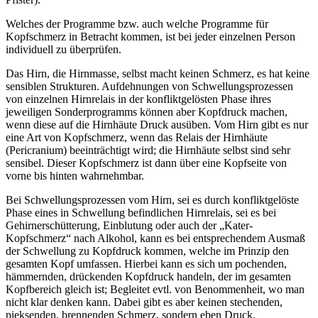
Welches der Programme bzw. auch welche Programme für
Kopfschmerz in Betracht kommen, ist bei jeder einzelnen Person
individuell zu überprüfen.
Das Hirn, die Hirnmasse, selbst macht keinen Schmerz, es hat keine
sensiblen Strukturen. Aufdehnungen von Schwellungsprozessen
von einzelnen Hirnrelais in der konfliktgelösten Phase ihres
jeweiligen Sonderprogramms können aber Kopfdruck machen,
wenn diese auf die Hirnhäute Druck ausüben. Vom Hirn gibt es nur
eine Art von Kopfschmerz, wenn das Relais der Hirnhäute
(Pericranium) beeinträchtigt wird; die Hirnhäute selbst sind sehr
sensibel. Dieser Kopfschmerz ist dann über eine Kopfseite von
vorne bis hinten wahrnehmbar.
Bei Schwellungsprozessen vom Hirn, sei es durch konfliktgelöste
Phase eines in Schwellung befindlichen Hirnrelais, sei es bei
Gehirnerschütterung, Einblutung oder auch der „Kater-
Kopfschmerz“ nach Alkohol, kann es bei entsprechendem Ausmaß
der Schwellung zu Kopfdruck kommen, welche im Prinzip den
gesamten Kopf umfassen. Hierbei kann es sich um pochenden,
hämmernden, drückenden Kopfdruck handeln, der im gesamten
Kopfbereich gleich ist; Begleitet evtl. von Benommenheit, wo man
nicht klar denken kann. Dabei gibt es aber keinen stechenden,
pieksenden, brennenden Schmerz, sondern eben Druck,