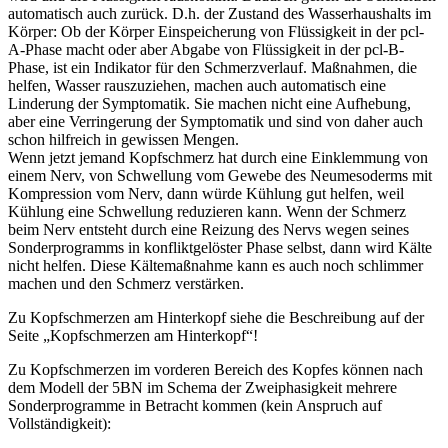
automatisch auch zurück. D.h. der Zustand des Wasserhaushalts im
Körper: Ob der Körper Einspeicherung von Flüssigkeit in der pcl-
A-Phase macht oder aber Abgabe von Flüssigkeit in der pcl-B-
Phase, ist ein Indikator für den Schmerzverlauf. Maßnahmen, die
helfen, Wasser rauszuziehen, machen auch automatisch eine
Linderung der Symptomatik. Sie machen nicht eine Aufhebung,
aber eine Verringerung der Symptomatik und sind von daher auch
schon hilfreich in gewissen Mengen.
Wenn jetzt jemand Kopfschmerz hat durch eine Einklemmung von
einem Nerv, von Schwellung vom Gewebe des Neumesoderms mit
Kompression vom Nerv, dann würde Kühlung gut helfen, weil
Kühlung eine Schwellung reduzieren kann. Wenn der Schmerz
beim Nerv entsteht durch eine Reizung des Nervs wegen seines
Sonderprogramms in konfliktgelöster Phase selbst, dann wird Kälte
nicht helfen. Diese Kältemaßnahme kann es auch noch schlimmer
machen und den Schmerz verstärken.
Zu Kopfschmerzen am Hinterkopf siehe die Beschreibung auf der
Seite „Kopfschmerzen am Hinterkopf“!
Zu Kopfschmerzen im vorderen Bereich des Kopfes können nach
dem Modell der 5BN im Schema der Zweiphasigkeit mehrere
Sonderprogramme in Betracht kommen (kein Anspruch auf
Vollständigkeit):