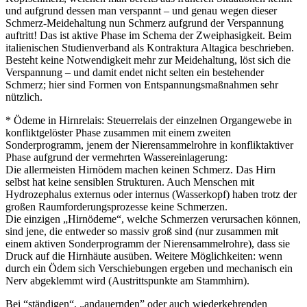
und aufgrund dessen man verspannt – und genau wegen dieser
Schmerz-Meidehaltung nun Schmerz aufgrund der Verspannung
auftritt! Das ist aktive Phase im Schema der Zweiphasigkeit. Beim
italienischen Studienverband als Kontraktura Altagica beschrieben.
Besteht keine Notwendigkeit mehr zur Meidehaltung, löst sich die
Verspannung – und damit endet nicht selten ein bestehender
Schmerz; hier sind Formen von Entspannungsmaßnahmen sehr
nützlich.
* Ödeme in Hirnrelais: Steuerrelais der einzelnen Organgewebe in
konfliktgelöster Phase zusammen mit einem zweiten
Sonderprogramm, jenem der Nierensammelrohre in konfliktaktiver
Phase aufgrund der vermehrten Wassereinlagerung:
Die allermeisten Hirnödem machen keinen Schmerz. Das Hirn
selbst hat keine sensiblen Strukturen. Auch Menschen mit
Hydrozephalus externus oder internus (Wasserkopf) haben trotz der
großen Raumforderungsprozesse keine Schmerzen.
Die einzigen „Hirnödeme“, welche Schmerzen verursachen können,
sind jene, die entweder so massiv groß sind (nur zusammen mit
einem aktiven Sonderprogramm der Nierensammelrohre), dass sie
Druck auf die Hirnhäute ausüben. Weitere Möglichkeiten: wenn
durch ein Ödem sich Verschiebungen ergeben und mechanisch ein
Nerv abgeklemmt wird (Austrittspunkte am Stammhirn).
Bei “ständigen“, „andauernden” oder auch wiederkehrenden