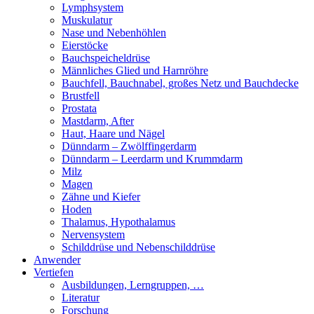
Lymphsystem
Muskulatur
Nase und Nebenhöhlen
Eierstöcke
Bauchspeicheldrüse
Männliches Glied und Harnröhre
Bauchfell, Bauchnabel, großes Netz und Bauchdecke
Brustfell
Prostata
Mastdarm, After
Haut, Haare und Nägel
Dünndarm – Zwölffingerdarm
Dünndarm – Leerdarm und Krummdarm
Milz
Magen
Zähne und Kiefer
Hoden
Thalamus, Hypothalamus
Nervensystem
Schilddrüse und Nebenschilddrüse
Anwender
Vertiefen
Ausbildungen, Lerngruppen, …
Literatur
Forschung