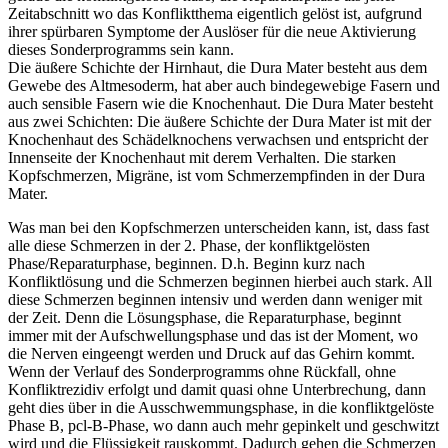
Zeitabschnitt wo das Konfliktthema eigentlich gelöst ist, aufgrund
ihrer spürbaren Symptome der Auslöser für die neue Aktivierung
dieses Sonderprogramms sein kann.
Die äußere Schichte der Hirnhaut, die Dura Mater besteht aus dem
Gewebe des Altmesoderm, hat aber auch bindegewebige Fasern und
auch sensible Fasern wie die Knochenhaut. Die Dura Mater besteht
aus zwei Schichten: Die äußere Schichte der Dura Mater ist mit der
Knochenhaut des Schädelknochens verwachsen und entspricht der
Innenseite der Knochenhaut mit derem Verhalten. Die starken
Kopfschmerzen, Migräne, ist vom Schmerzempfinden in der Dura
Mater.
Was man bei den Kopfschmerzen unterscheiden kann, ist, dass fast
alle diese Schmerzen in der 2. Phase, der konfliktgelösten
Phase/Reparaturphase, beginnen. D.h. Beginn kurz nach
Konfliktlösung und die Schmerzen beginnen hierbei auch stark. All
diese Schmerzen beginnen intensiv und werden dann weniger mit
der Zeit. Denn die Lösungsphase, die Reparaturphase, beginnt
immer mit der Aufschwellungsphase und das ist der Moment, wo
die Nerven eingeengt werden und Druck auf das Gehirn kommt.
Wenn der Verlauf des Sonderprogramms ohne Rückfall, ohne
Konfliktrezidiv erfolgt und damit quasi ohne Unterbrechung, dann
geht dies über in die Ausschwemmungsphase, in die konfliktgelöste
Phase B, pcl-B-Phase, wo dann auch mehr gepinkelt und geschwitzt
wird und die Flüssigkeit rauskommt. Dadurch gehen die Schmerzen