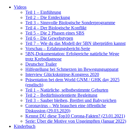
Videos
Teil 1 – Einführung
Teil 2 – Die Entdeckung
Teil 3 – Sinnvolle Biologische Sonderprogramme
Teil 4 – Der Biologische Konflikt
Teil 5 – Die 2 Phasen eines SBS
Teil 6 – Die Gewebstypen
Teil 7 – Wie du das Modell der 5BN überprüfen kannst
Vorschau – Erfahrungsbericht-Serie
5BN-Dokumentation: Erfolgreiche natürliche Wege
trotz Krebsdiagnose
Deutscher Trailer
Hilfestellung bei Schmerzen im Bewegungsapparat
Interview Glücksknirpse-Kongress 2020
Präsentation bei dem World GNM / GHK day 2025
(englisch)
Teil 1 – Natürliche, selbstbestimmte Geburten
Teil 2 – Bedürfnisorientierte Begleitung
Teil 3 – Sauber bleiben, Breifrei und Babyzeichen
Coronavirus – Wir brauchen eine öffentliche
Diskussion (29.03.2020)
Kennst DU diese Top10 Corona-Fakten? (23.01.2021)
Serie: Über die Motive von Ungeimpften (Januar 2022)
Kinderbuch