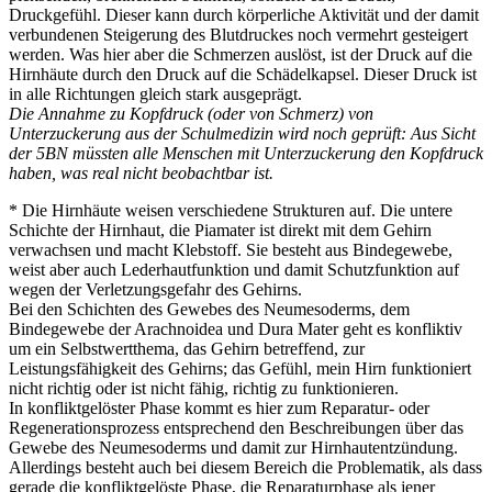
Druckgefühl. Dieser kann durch körperliche Aktivität und der damit
verbundenen Steigerung des Blutdruckes noch vermehrt gesteigert
werden. Was hier aber die Schmerzen auslöst, ist der Druck auf die
Hirnhäute durch den Druck auf die Schädelkapsel. Dieser Druck ist
in alle Richtungen gleich stark ausgeprägt.
Die Annahme zu Kopfdruck (oder von Schmerz) von
Unterzuckerung aus der Schulmedizin wird noch geprüft: Aus Sicht
der 5BN müssten alle Menschen mit Unterzuckerung den Kopfdruck
haben, was real nicht beobachtbar ist.
* Die Hirnhäute weisen verschiedene Strukturen auf. Die untere
Schichte der Hirnhaut, die Piamater ist direkt mit dem Gehirn
verwachsen und macht Klebstoff. Sie besteht aus Bindegewebe,
weist aber auch Lederhautfunktion und damit Schutzfunktion auf
wegen der Verletzungsgefahr des Gehirns.
Bei den Schichten des Gewebes des Neumesoderms, dem
Bindegewebe der Arachnoidea und Dura Mater geht es konfliktiv
um ein Selbstwertthema, das Gehirn betreffend, zur
Leistungsfähigkeit des Gehirns; das Gefühl, mein Hirn funktioniert
nicht richtig oder ist nicht fähig, richtig zu funktionieren.
In konfliktgelöster Phase kommt es hier zum Reparatur- oder
Regenerationsprozess entsprechend den Beschreibungen über das
Gewebe des Neumesoderms und damit zur Hirnhautentzündung.
Allerdings besteht auch bei diesem Bereich die Problematik, als dass
gerade die konfliktgelöste Phase, die Reparaturphase als jener