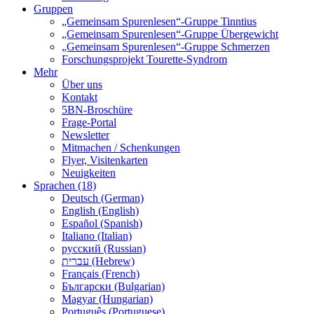
Gruppen
„Gemeinsam Spurenlesen“-Gruppe Tinntius
„Gemeinsam Spurenlesen“-Gruppe Übergewicht
„Gemeinsam Spurenlesen“-Gruppe Schmerzen
Forschungsprojekt Tourette-Syndrom
Mehr
Über uns
Kontakt
5BN-Broschüre
Frage-Portal
Newsletter
Mitmachen / Schenkungen
Flyer, Visitenkarten
Neuigkeiten
Sprachen (18)
Deutsch (German)
English (English)
Español (Spanish)
Italiano (Italian)
русский (Russian)
עברית (Hebrew)
Français (French)
Български (Bulgarian)
Magyar (Hungarian)
Português (Portuguese)