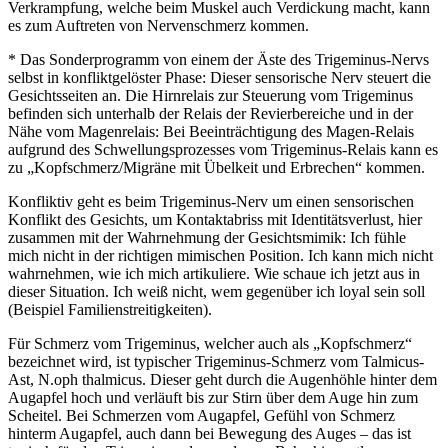
Verkrampfung, welche beim Muskel auch Verdickung macht, kann
es zum Auftreten von Nervenschmerz kommen.
* Das Sonderprogramm von einem der Äste des Trigeminus-Nervs
selbst in konfliktgelöster Phase: Dieser sensorische Nerv steuert die
Gesichtsseiten an. Die Hirnrelais zur Steuerung vom Trigeminus
befinden sich unterhalb der Relais der Revierbereiche und in der
Nähe vom Magenrelais: Bei Beeinträchtigung des Magen-Relais
aufgrund des Schwellungsprozesses vom Trigeminus-Relais kann es
zu „Kopfschmerz/Migräne mit Übelkeit und Erbrechen“ kommen.
Konfliktiv geht es beim Trigeminus-Nerv um einen sensorischen
Konflikt des Gesichts, um Kontaktabriss mit Identitätsverlust, hier
zusammen mit der Wahrnehmung der Gesichtsmimik: Ich fühle
mich nicht in der richtigen mimischen Position. Ich kann mich nicht
wahrnehmen, wie ich mich artikuliere. Wie schaue ich jetzt aus in
dieser Situation. Ich weiß nicht, wem gegenüber ich loyal sein soll
(Beispiel Familienstreitigkeiten).
Für Schmerz vom Trigeminus, welcher auch als „Kopfschmerz“
bezeichnet wird, ist typischer Trigeminus-Schmerz vom Talmicus-
Ast, N.oph thalmicus. Dieser geht durch die Augenhöhle hinter dem
Augapfel hoch und verläuft bis zur Stirn über dem Auge hin zum
Scheitel. Bei Schmerzen vom Augapfel, Gefühl von Schmerz
hinterm Augapfel, auch dann bei Bewegung des Auges – das ist