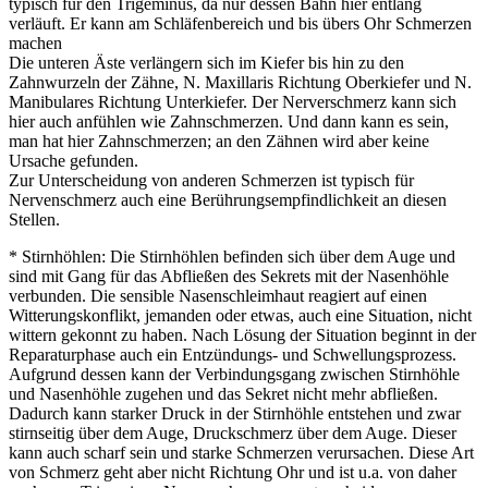
typisch für den Trigeminus, da nur dessen Bahn hier entlang
verläuft. Er kann am Schläfenbereich und bis übers Ohr Schmerzen
machen
Die unteren Äste verlängern sich im Kiefer bis hin zu den
Zahnwurzeln der Zähne, N. Maxillaris Richtung Oberkiefer und N.
Manibulares Richtung Unterkiefer. Der Nerverschmerz kann sich
hier auch anfühlen wie Zahnschmerzen. Und dann kann es sein,
man hat hier Zahnschmerzen; an den Zähnen wird aber keine
Ursache gefunden.
Zur Unterscheidung von anderen Schmerzen ist typisch für
Nervenschmerz auch eine Berührungsempfindlichkeit an diesen
Stellen.
* Stirnhöhlen: Die Stirnhöhlen befinden sich über dem Auge und
sind mit Gang für das Abfließen des Sekrets mit der Nasenhöhle
verbunden. Die sensible Nasenschleimhaut reagiert auf einen
Witterungskonflikt, jemanden oder etwas, auch eine Situation, nicht
wittern gekonnt zu haben. Nach Lösung der Situation beginnt in der
Reparaturphase auch ein Entzündungs- und Schwellungsprozess.
Aufgrund dessen kann der Verbindungsgang zwischen Stirnhöhle
und Nasenhöhle zugehen und das Sekret nicht mehr abfließen.
Dadurch kann starker Druck in der Stirnhöhle entstehen und zwar
stirnseitig über dem Auge, Druckschmerz über dem Auge. Dieser
kann auch scharf sein und starke Schmerzen verursachen. Diese Art
von Schmerz geht aber nicht Richtung Ohr und ist u.a. von daher