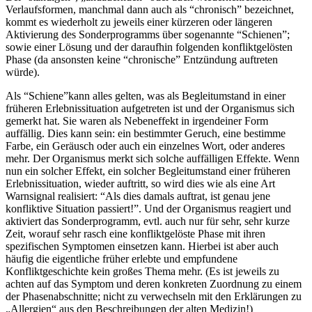
Verlaufsformen, manchmal dann auch als “chronisch” bezeichnet,
kommt es wiederholt zu jeweils einer kürzeren oder längeren
Aktivierung des Sonderprogramms über sogenannte “Schienen”;
sowie einer Lösung und der daraufhin folgenden konfliktgelösten
Phase (da ansonsten keine “chronische” Entzündung auftreten
würde).
Als “Schiene”kann alles gelten, was als Begleitumstand in einer
früheren Erlebnissituation aufgetreten ist und der Organismus sich
gemerkt hat. Sie waren als Nebeneffekt in irgendeiner Form
auffällig. Dies kann sein: ein bestimmter Geruch, eine bestimme
Farbe, ein Geräusch oder auch ein einzelnes Wort, oder anderes
mehr. Der Organismus merkt sich solche auffälligen Effekte. Wenn
nun ein solcher Effekt, ein solcher Begleitumstand einer früheren
Erlebnissituation, wieder auftritt, so wird dies wie als eine Art
Warnsignal realisiert: “Als dies damals auftrat, ist genau jene
konfliktive Situation passiert!”. Und der Organismus reagiert und
aktiviert das Sonderprogramm, evtl. auch nur für sehr, sehr kurze
Zeit, worauf sehr rasch eine konfliktgelöste Phase mit ihren
spezifischen Symptomen einsetzen kann. Hierbei ist aber auch
häufig die eigentliche früher erlebte und empfundene
Konfliktgeschichte kein großes Thema mehr. (Es ist jeweils zu
achten auf das Symptom und deren konkreten Zuordnung zu einem
der Phasenabschnitte; nicht zu verwechseln mit den Erklärungen zu
„Allergien“ aus den Beschreibungen der alten Medizin!)