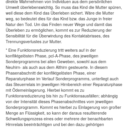
direkte Wahrnehmen von Individuen aus dem persönlichen
Umwelt überlebenswichtig. So muss das Kind die Mutter spüren,
weil diese dem Kind das Überleben sichert. Wäre die Mutter
weg, so bedeutet dies für das Kind bzw. das Junge in freier
Natur den Tod. Um das Finden neuer Wege und damit das
Überleben zu ermöglichen, kommt es zur Reduzierung der
Sensibilität für die Überwindung des Kontaktabrisses, des
Trennungsverlustes zur Mutter.
* Eine Funktionsreduzierung tritt weiters auf in der
konfliktgelösten Phase, pcl-A-Phase, des jeweiligen
Sonderprogramms bei allen Geweben, sowohl aus dem
Neuhirn- als auch aus dem Althirn gesteuerte. In diesem
Phasenabschnitt der konfliktgelösten Phase, einer
Reparaturphase im Verlauf Sonderprogramms, unterliegt auch
das Steuerrelais im jeweiligen Hirnbereich einer Reparaturphase
mit Ödemeinlagerung. Hierbei kommt es zu
Funktionsreduzierung bis hin zu Funktionsausfällen; abhängig
von der Intensität dieses Phasenabschnittes vom jeweiligen
Sonderprogramm. Kommt es hierbei zu Einlagerung von großer
Menge an Flüssigkeit, so kann der daraus resultierende
Schwellungsprozess eines oder mehrere der benachbarten
Hirnrelais beeinträchtigen und bei den dazu gehörigen