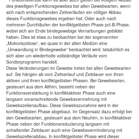
des jeweiligen Funktionsgewebes bei allen Gewebearten, wenn
sich nach entsprechenden Zeitverläufen ein völliger Abbau
dieses Funktionsgewebes ergeben hat. Oder auch nach
mehreren Durchläufen der konfliktgelösten Phase pcl-B-Phase,
wobei sich am Ende bindegewebige Vernarbungen gebildet
haben. Dies ist etwa zu beobachten bei der sogenannten
„Mukoviszidose“, wo quasi in der alten Medizin eine
„Umwandlung in Bindegewebe“ beobachtet wird; tatsächlich es
sich aber um wiederholte vollständige Verläufe vom
Sonderprogramm handelt.
Diese Veränderungen im Gewebe treten bei allen Gewebearten
auf. Sie hängen ab vom Zeitverlauf und Zeitdauer von ihren
aktiven und ihren konfliktgelösten Phasen. Bei Gewebearten,
gesteuert aus dem Althirn, besteht neben der
Funktionsverstärkung in konfliktaktiver Phase auch eine
langsam voranschreitende Gewebsvermehrung mit
Gewebszellenaufbau. Diese Gewebszunahme wird in der
konfliktgelösten Phase abgebaut. Im Gegensatz dazu erfolgt bei
den Gewebearten, gesteuert aus dem Neuhirn, in konfliktaktiver
Phase neben der Funktionsreduzierung langsam mit
anhaltender Zeitdauer auch eine Gewebsverminderung mit
Gewebszellenabbau. In konfliktgelöster Phase wird dieser