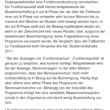
Organgewebsteilen eine Funktionsreduzierung verursachen.
Ein Funktionsausfall stellt hierbei beispielsweise die
Muskelerschlaffung in pcl-A-Phase dar, wo über die Zeitdauer
einer pcl-A-Phase von entweder sehr kurzem Moment bis zu
maximal drei Wochen ein Muskel nicht bewegt werden kann. In
der pcl-B-Phase stellt sich die Bewegungsfähigkeit wieder ein,
wenn in der Zwischenzeit kein neues Rezidiv, oder, aufgrund der
bestehenden Beeinträchtigung, keine Folgeaktivierung eines
Programms verursacht wurde. Als Vergleich dazu der Fallbericht
zu Facialisparesi beim Kongress des ital. Studienverbandes
2011.
* Bei den Aussagen mit „Funktionsverlust“, „Funktionsausfall“ ist
genauer zu beachten, was konkret vorliegt: Beispielsweise wird
bei der Aussage „Nierenversagen“ in der alten Medizin
angenommen, dass das Nierenparenchym nicht mehr
funktionsfähig ist in Bezug auf die Blutreinigung. Häufig liegt
aber alleine eine aktive Phase des Programms der
Nierensammelrohre vor. Abhängig von der Intensität des
Programms erfolgt hier eine verstärkte Wasserrückresoprtion
zurück in den Organismus und damit wenig Ausscheidung von
Urin.
* Funktionsverlust kann es aber auch geben bei völligem Abbau