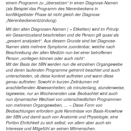
einem Programm zu „übersetzen“ in einen Diagnose-Namen
(als Beispiel das Programm des Nierenbeckens in
konfliktgelöster Phase ist nicht gleich der Diagnose
„Nierenbeckenentzündung).
Mit den alten Diagnosen-Namen ( = Etiketten) wird im Prinzip
ein Gesamtzustand beschrieben und die Person gilt quasi als
„gesamt analysiert“. Aus diesem Grunde sind bei Diagnose-
Namen stets mehrere Symptome zuordenbar, welche nach
Beschreibung der alten Medizin nun bei einer betroffenen
Person „vorliegen können oder auch nicht“.
Mit der Basis der 5BN werden nun die einzelnen Organgewebe
und deren laufenden Programme getrennt beachtet und auch
unterschieden, ob diese konkret auftreten und wann diese
genau auftreten: Sowohl in kurzen Zeiträumen mit
anschließenden Abwesenheiten; ob minutenlang, stundenweise,
tageweise, nur an Wochenenden usw. Beobachtet wird auch
nun dynamischer Wechsel von unterschiedlichen Programmen
von mehreren Organgeweben, … – Diese Form von
Beobachtungen erfordern gute Kenntnisse von Basis-Knowhow
der 5BN und damit auch von Anatomie und Physiologie; eine
Portion Ehrlichkeit zu sich selbst; vor allem aber auch ein
Interesse und Mitgefühl an seinen Mitmenschen.