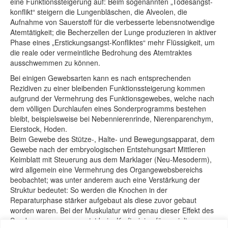
eine Funktionssteigerung auf: Beim sogenannten „Todesangst-
konflikt“ steigern die Lungenbläschen, die Alveolen, die
Aufnahme von Sauerstoff für die verbesserte lebensnotwendige
Atemtätigkeit; die Becherzellen der Lunge produzieren in aktiver
Phase eines „Erstickungsangst-Konfliktes“ mehr Flüssigkeit, um
die reale oder vermeintliche Bedrohung des Atemtraktes
ausschwemmen zu können.
Bei einigen Gewebsarten kann es nach entsprechenden
Rezidiven zu einer bleibenden Funktionssteigerung kommen
aufgrund der Vermehrung des Funktionsgewebes, welche nach
dem völligen Durchlaufen eines Sonderprogramms bestehen
bleibt, beispielsweise bei Nebennierenrinde, Nierenparenchym,
Eierstock, Hoden.
Beim Gewebe des Stütze-, Halte- und Bewegungsapparat, dem
Gewebe nach der embryologischen Entstehungsart Mittleren
Keimblatt mit Steuerung aus dem Marklager (Neu-Mesoderm),
wird allgemein eine Vermehrung des Organgewebsbereichs
beobachtet; was unter anderem auch eine Verstärkung der
Struktur bedeutet: So werden die Knochen in der
Reparaturphase stärker aufgebaut als diese zuvor gebaut
worden waren. Bei der Muskulatur wird genau dieser Effekt des
Sonderprogramms genutzt beim Kraftraining für gezielten