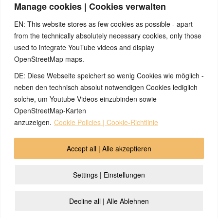
„Muskelaufbau“.
Manage cookies | Cookies verwalten
Quellen:
EN: This website stores as few cookies as possible - apart
Seminare von Nicolas Barro, nicolasbarro.de
from the technically absolutely necessary cookies, only those
Naturnah-Seminar mit Nicolas Barro und Marco Pfister.
used to integrate YouTube videos and display
Internetseite
www.5bn.de
.
OpenStreetMap maps.
Claudio Trupiano, „Danke Doktor Hamer“
DE: Diese Webseite speichert so wenig Cookies wie möglich -
Zur Einführung: Simona Cella, Marco Pfister, „Krankheit ist
etwas anderes“, Einführungsbüchlein zu den fünf biologischen
neben den technisch absolut notwendigen Cookies lediglich
Naturgesetze des ital. Studienverbandes A.L.B.A. (heute: Ass.
solche, um Youtube-Videos einzubinden sowie
Saluta Aktiva Onlus)
OpenStreetMap-Karten
anzuzeigen.
Cookie Policies | Cookie-Richtlinie
© 2026 by Ingmar Marquardt
Accept all | Alle akzeptieren
Übersicht
Impressum
Datenschutzerklärung
Settings | Einstellungen
Kontakt
Cookie Policy (EU)
Decline all | Alle Ablehnen