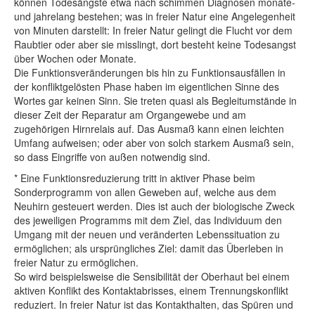
können Todesängste etwa nach schimmen Diagnosen monate-
und jahrelang bestehen; was in freier Natur eine Angelegenheit
von Minuten darstellt: In freier Natur gelingt die Flucht vor dem
Raubtier oder aber sie misslingt, dort besteht keine Todesangst
über Wochen oder Monate.
Die Funktionsveränderungen bis hin zu Funktionsausfällen in
der konfliktgelösten Phase haben im eigentlichen Sinne des
Wortes gar keinen Sinn. Sie treten quasi als Begleitumstände in
dieser Zeit der Reparatur am Organgewebe und am
zugehörigen Hirnrelais auf. Das Ausmaß kann einen leichten
Umfang aufweisen; oder aber von solch starkem Ausmaß sein,
so dass Eingriffe von außen notwendig sind.
* Eine Funktionsreduzierung tritt in aktiver Phase beim
Sonderprogramm von allen Geweben auf, welche aus dem
Neuhirn gesteuert werden. Dies ist auch der biologische Zweck
des jeweiligen Programms mit dem Ziel, das Individuum den
Umgang mit der neuen und veränderten Lebenssituation zu
ermöglichen; als ursprüngliches Ziel: damit das Überleben in
freier Natur zu ermöglichen.
So wird beispielsweise die Sensibilität der Oberhaut bei einem
aktiven Konflikt des Kontaktabrisses, einem Trennungskonflikt
reduziert. In freier Natur ist das Kontakthalten, das Spüren und