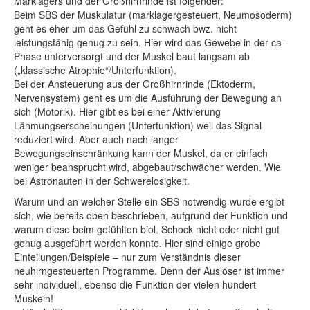
Marklagers und der Großhirnrinde ist folgender:
Beim SBS der Muskulatur (marklagergesteuert, Neumosoderm)
geht es eher um das Gefühl zu schwach bwz. nicht
leistungsfähig genug zu sein. Hier wird das Gewebe in der ca-
Phase unterversorgt und der Muskel baut langsam ab
(„klassische Atrophie“/Unterfunktion).
Bei der Ansteuerung aus der Großhirnrinde (Ektoderm,
Nervensystem) geht es um die Ausführung der Bewegung an
sich (Motorik). Hier gibt es bei einer Aktivierung
Lähmungserscheinungen (Unterfunktion) weil das Signal
reduziert wird. Aber auch nach langer
Bewegungseinschränkung kann der Muskel, da er einfach
weniger beansprucht wird, abgebaut/schwächer werden. Wie
bei Astronauten in der Schwerelosigkeit.
Warum und an welcher Stelle ein SBS notwendig wurde ergibt
sich, wie bereits oben beschrieben, aufgrund der Funktion und
warum diese beim gefühlten biol. Schock nicht oder nicht gut
genug ausgeführt werden konnte. Hier sind einige grobe
Einteilungen/Beispiele – nur zum Verständnis dieser
neuhirngesteuerten Programme. Denn der Auslöser ist immer
sehr individuell, ebenso die Funktion der vielen hundert
Muskeln!