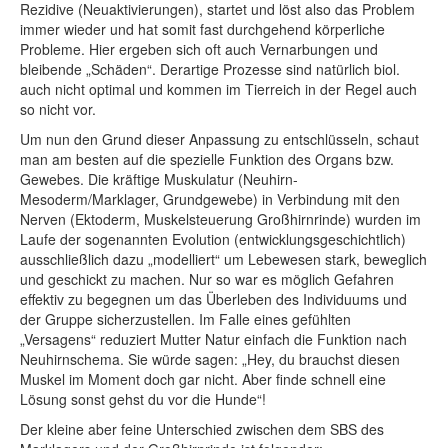
Rezidive (Neuaktivierungen), startet und löst also das Problem
immer wieder und hat somit fast durchgehend körperliche
Probleme. Hier ergeben sich oft auch Vernarbungen und
bleibende „Schäden“. Derartige Prozesse sind natürlich biol.
auch nicht optimal und kommen im Tierreich in der Regel auch
so nicht vor.
Um nun den Grund dieser Anpassung zu entschlüsseln, schaut
man am besten auf die spezielle Funktion des Organs bzw.
Gewebes. Die kräftige Muskulatur (Neuhirn-
Mesoderm/Marklager, Grundgewebe) in Verbindung mit den
Nerven (Ektoderm, Muskelsteuerung Großhirnrinde) wurden im
Laufe der sogenannten Evolution (entwicklungsgeschichtlich)
ausschließlich dazu „modelliert“ um Lebewesen stark, beweglich
und geschickt zu machen. Nur so war es möglich Gefahren
effektiv zu begegnen um das Überleben des Individuums und
der Gruppe sicherzustellen. Im Falle eines gefühlten
„Versagens“ reduziert Mutter Natur einfach die Funktion nach
Neuhirnschema. Sie würde sagen: „Hey, du brauchst diesen
Muskel im Moment doch gar nicht. Aber finde schnell eine
Lösung sonst gehst du vor die Hunde“!
Der kleine aber feine Unterschied zwischen dem SBS des