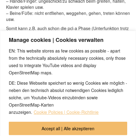
– Hände/Finger: ungeschickt/zu schwach beim greifen, halten,
Klavier spielen usw.
– Beine/Füße: nicht entfliehen, weggehen, gehen, treten können
usw.
Somit kann z.B. auch schon die pcl-a Phase (Unterfunktion trotz
Regeneration) dieses Gefühl auslösen und den Teufelskreislauf
Manage cookies | Cookies verwalten
starten. Man fühlt sich dann in der „ALS-Diagnose“ oft bestätigt
dass es immer nur bergab geht. Der Arzt, so meint man, hatte ja
EN: This website stores as few cookies as possible - apart
wieder Recht (selbsterfüllende Prophezeiung). Deshalb ist ein
from the technically absolutely necessary cookies, only those
erfahrener Therapeut von enormer Wichtigkeit. Dieser muss alle
Symptome richtig deuten, mögliche Komplikationen erkennen,
used to integrate YouTube videos and display
den Patienten beruhigen und einen weisen Ratschlag erteilen
OpenStreetMap maps.
können. Hier steht der Mensch im Mittelpunkt!
DE: Diese Webseite speichert so wenig Cookies wie möglich -
ALLES GUTE und viel Spaß bei der weiteren Entdeckung der
neben den technisch absolut notwendigen Cookies lediglich
5BN!
solche, um Youtube-Videos einzubinden sowie
OpenStreetMap-Karten
anzuzeigen.
Cookie Policies | Cookie-Richtlinie
© 2026 by Ingmar Marquardt
Accept all | Alle akzeptieren
Übersicht
Impressum
Datenschutzerklärung