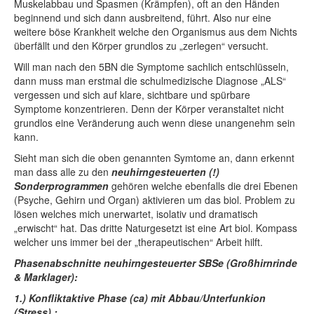
Muskelabbau und Spasmen (Krämpfen), oft an den Händen
beginnend und sich dann ausbreitend, führt. Also nur eine
weitere böse Krankheit welche den Organismus aus dem Nichts
überfällt und den Körper grundlos zu „zerlegen“ versucht.
Will man nach den 5BN die Symptome sachlich entschlüsseln,
dann muss man erstmal die schulmedizische Diagnose „ALS“
vergessen und sich auf klare, sichtbare und spürbare
Symptome konzentrieren. Denn der Körper veranstaltet nicht
grundlos eine Veränderung auch wenn diese unangenehm sein
kann.
Sieht man sich die oben genannten Symtome an, dann erkennt
man dass alle zu den
neuhirngesteuerten (!)
Sonderprogrammen
gehören welche ebenfalls die drei Ebenen
(Psyche, Gehirn und Organ) aktivieren um das biol. Problem zu
lösen welches mich unerwartet, isolativ und dramatisch
„erwischt“ hat. Das dritte Naturgesetzt ist eine Art biol. Kompass
welcher uns immer bei der „therapeutischen“ Arbeit hilft.
Phasenabschnitte neuhirngesteuerter SBSe (Großhirnrinde
& Marklager):
1.) Konfliktaktive Phase (ca) mit Abbau/Unterfunkion
(Stress) :