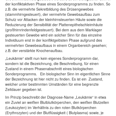
der konfliktaktiven Phase eines Sonderprogramms zu finden. So
z.B. die vermehrte Sekretbildung des Drüsengewebes
(stammhirngesteuert), der vermehrte Gewebsaufbau zum
Schutz vor Attacken der kleinhirnsteuerten Häute sowie die
Reduzierung der Sensibilität der Plattenepithelschleimhäute
(großhirnrindenfeldgesteuert). Bei dem aus dem Marklager
gesteuerten Gewebe wird ein solcher Sinn für das einzelne
Individiuum erst in der konfliktgelösten Phase aufgrund des
vermehrten Gewebeaufbaus in einem Organbereich gesehen;
z.B. der verstärkte Knochenaufbau.
„Leukämie“ stellt nun kein eigenes Sonderprogramm dar,
sondern ist die Bezeichnung, die Beschreibung, für einen
Zustand in einem Phasenabschnitt eines biologischen
Sonderprogramms. Ein biologischer Sinn im eigentlichen Sinne
der Bezeichnung ist hier nicht zu finden. Es ist ein Zustand,
welcher unter bestimmten Umständen für eine begrenzte
Zeitdauer gegeben ist.
Im Prinzip beschreibt der Diagnose-Name „Leukämie“ in etwa
ein Zuviel an weißen Blutblutkörperchen, den weißen Blutzellen
(Leukozyten) im Verhältnis zu den roten Blutkörperchen
(Erythrozyten) und der Blutflüssigkeit ( Blutplasma) sowie, je