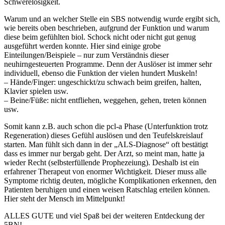
Schwerelosigkeit.
Warum und an welcher Stelle ein SBS notwendig wurde ergibt sich,
wie bereits oben beschrieben, aufgrund der Funktion und warum
diese beim gefühlten biol. Schock nicht oder nicht gut genug
ausgeführt werden konnte. Hier sind einige grobe
Einteilungen/Beispiele – nur zum Verständnis dieser
neuhirngesteuerten Programme. Denn der Auslöser ist immer sehr
individuell, ebenso die Funktion der vielen hundert Muskeln!
– Hände/Finger: ungeschickt/zu schwach beim greifen, halten,
Klavier spielen usw.
– Beine/Füße: nicht entfliehen, weggehen, gehen, treten können
usw.
Somit kann z.B. auch schon die pcl-a Phase (Unterfunktion trotz
Regeneration) dieses Gefühl auslösen und den Teufelskreislauf
starten. Man fühlt sich dann in der „ALS-Diagnose“ oft bestätigt
dass es immer nur bergab geht. Der Arzt, so meint man, hatte ja
wieder Recht (selbsterfüllende Prophezeiung). Deshalb ist ein
erfahrener Therapeut von enormer Wichtigkeit. Dieser muss alle
Symptome richtig deuten, mögliche Komplikationen erkennen, den
Patienten beruhigen und einen weisen Ratschlag erteilen können.
Hier steht der Mensch im Mittelpunkt!
ALLES GUTE und viel Spaß bei der weiteren Entdeckung der
5BN!