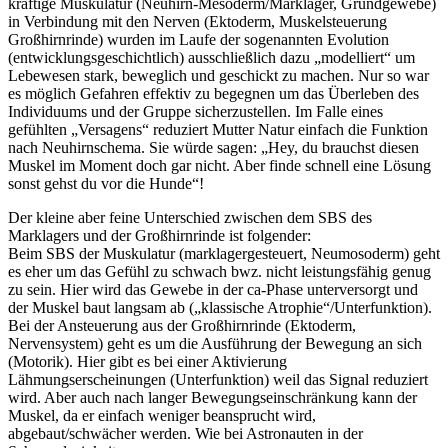
kräftige Muskulatur (Neuhirn-Mesoderm/Marklager, Grundgewebe)
in Verbindung mit den Nerven (Ektoderm, Muskelsteuerung
Großhirnrinde) wurden im Laufe der sogenannten Evolution
(entwicklungsgeschichtlich) ausschließlich dazu „modelliert“ um
Lebewesen stark, beweglich und geschickt zu machen. Nur so war
es möglich Gefahren effektiv zu begegnen um das Überleben des
Individuums und der Gruppe sicherzustellen. Im Falle eines
gefühlten „Versagens“ reduziert Mutter Natur einfach die Funktion
nach Neuhirnschema. Sie würde sagen: „Hey, du brauchst diesen
Muskel im Moment doch gar nicht. Aber finde schnell eine Lösung
sonst gehst du vor die Hunde“!
Der kleine aber feine Unterschied zwischen dem SBS des
Marklagers und der Großhirnrinde ist folgender:
Beim SBS der Muskulatur (marklagergesteuert, Neumosoderm) geht
es eher um das Gefühl zu schwach bwz. nicht leistungsfähig genug
zu sein. Hier wird das Gewebe in der ca-Phase unterversorgt und
der Muskel baut langsam ab („klassische Atrophie“/Unterfunktion).
Bei der Ansteuerung aus der Großhirnrinde (Ektoderm,
Nervensystem) geht es um die Ausführung der Bewegung an sich
(Motorik). Hier gibt es bei einer Aktivierung
Lähmungserscheinungen (Unterfunktion) weil das Signal reduziert
wird. Aber auch nach langer Bewegungseinschränkung kann der
Muskel, da er einfach weniger beansprucht wird,
abgebaut/schwächer werden. Wie bei Astronauten in der