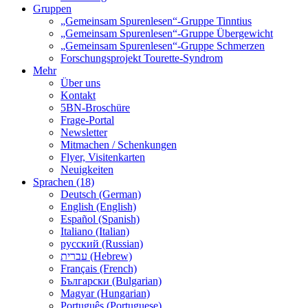
Gruppen
„Gemeinsam Spurenlesen“-Gruppe Tinntius
„Gemeinsam Spurenlesen“-Gruppe Übergewicht
„Gemeinsam Spurenlesen“-Gruppe Schmerzen
Forschungsprojekt Tourette-Syndrom
Mehr
Über uns
Kontakt
5BN-Broschüre
Frage-Portal
Newsletter
Mitmachen / Schenkungen
Flyer, Visitenkarten
Neuigkeiten
Sprachen (18)
Deutsch (German)
English (English)
Español (Spanish)
Italiano (Italian)
русский (Russian)
עברית (Hebrew)
Français (French)
Български (Bulgarian)
Magyar (Hungarian)
Português (Portuguese)