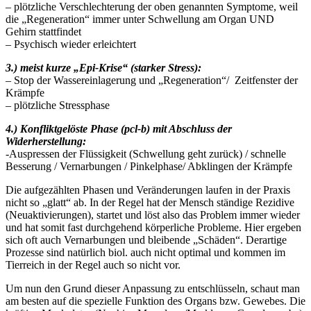
– plötzliche Verschlechterung der oben genannten Symptome, weil
die „Regeneration“ immer unter Schwellung am Organ UND
Gehirn stattfindet
– Psychisch wieder erleichtert
3.) meist kurze „Epi-Krise“ (starker Stress):
– Stop der Wassereinlagerung und „Regeneration“/ Zeitfenster der
Krämpfe
– plötzliche Stressphase
4.) Konfliktgelöste Phase (pcl-b) mit Abschluss der
Widerherstellung:
-Auspressen der Flüssigkeit (Schwellung geht zurück) / schnelle
Besserung / Vernarbungen / Pinkelphase/ Abklingen der Krämpfe
Die aufgezählten Phasen und Veränderungen laufen in der Praxis
nicht so „glatt“ ab. In der Regel hat der Mensch ständige Rezidive
(Neuaktivierungen), startet und löst also das Problem immer wieder
und hat somit fast durchgehend körperliche Probleme. Hier ergeben
sich oft auch Vernarbungen und bleibende „Schäden“. Derartige
Prozesse sind natürlich biol. auch nicht optimal und kommen im
Tierreich in der Regel auch so nicht vor.
Um nun den Grund dieser Anpassung zu entschlüsseln, schaut man
am besten auf die spezielle Funktion des Organs bzw. Gewebes. Die