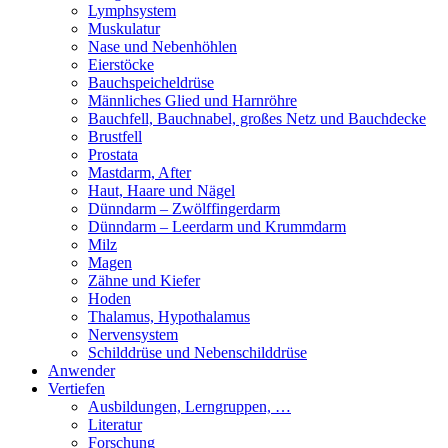
Lymphsystem
Muskulatur
Nase und Nebenhöhlen
Eierstöcke
Bauchspeicheldrüse
Männliches Glied und Harnröhre
Bauchfell, Bauchnabel, großes Netz und Bauchdecke
Brustfell
Prostata
Mastdarm, After
Haut, Haare und Nägel
Dünndarm – Zwölffingerdarm
Dünndarm – Leerdarm und Krummdarm
Milz
Magen
Zähne und Kiefer
Hoden
Thalamus, Hypothalamus
Nervensystem
Schilddrüse und Nebenschilddrüse
Anwender
Vertiefen
Ausbildungen, Lerngruppen, …
Literatur
Forschung