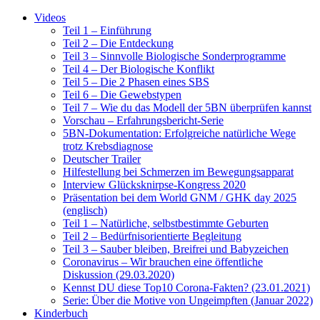
Videos
Teil 1 – Einführung
Teil 2 – Die Entdeckung
Teil 3 – Sinnvolle Biologische Sonderprogramme
Teil 4 – Der Biologische Konflikt
Teil 5 – Die 2 Phasen eines SBS
Teil 6 – Die Gewebstypen
Teil 7 – Wie du das Modell der 5BN überprüfen kannst
Vorschau – Erfahrungsbericht-Serie
5BN-Dokumentation: Erfolgreiche natürliche Wege
trotz Krebsdiagnose
Deutscher Trailer
Hilfestellung bei Schmerzen im Bewegungsapparat
Interview Glücksknirpse-Kongress 2020
Präsentation bei dem World GNM / GHK day 2025
(englisch)
Teil 1 – Natürliche, selbstbestimmte Geburten
Teil 2 – Bedürfnisorientierte Begleitung
Teil 3 – Sauber bleiben, Breifrei und Babyzeichen
Coronavirus – Wir brauchen eine öffentliche
Diskussion (29.03.2020)
Kennst DU diese Top10 Corona-Fakten? (23.01.2021)
Serie: Über die Motive von Ungeimpften (Januar 2022)
Kinderbuch