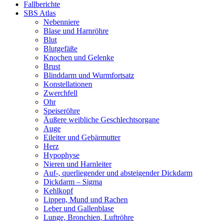
Fallberichte
SBS Atlas
Nebenniere
Blase und Harnröhre
Blut
Blutgefäße
Knochen und Gelenke
Brust
Blinddarm und Wurmfortsatz
Konstellationen
Zwerchfell
Ohr
Speiseröhre
Äußere weibliche Geschlechtsorgane
Auge
Eileiter und Gebärmutter
Herz
Hypophyse
Nieren und Harnleiter
Auf-, querliegender und absteigender Dickdarm
Dickdarm – Sigma
Kehlkopf
Lippen, Mund und Rachen
Leber und Gallenblase
Lunge, Bronchien, Luftröhre