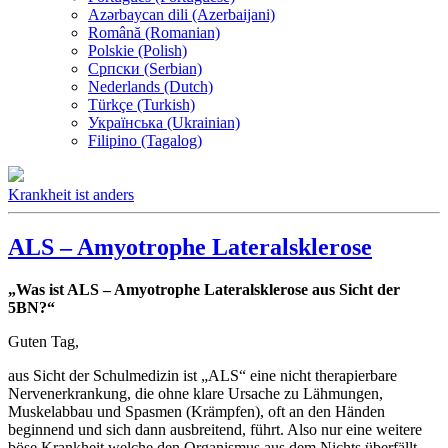
Azərbaycan dili (Azerbaijani)
Română (Romanian)
Polskie (Polish)
Српски (Serbian)
Nederlands (Dutch)
Türkçe (Turkish)
Українська (Ukrainian)
Filipino (Tagalog)
Krankheit ist anders
ALS – Amyotrophe Lateralsklerose
„Was ist ALS – Amyotrophe Lateralsklerose aus Sicht der
5BN?“
Guten Tag,
aus Sicht der Schulmedizin ist „ALS“ eine nicht therapierbare
Nervenerkrankung, die ohne klare Ursache zu Lähmungen,
Muskelabbau und Spasmen (Krämpfen), oft an den Händen
beginnend und sich dann ausbreitend, führt. Also nur eine weitere
böse Krankheit welche den Organismus aus dem Nichts überfällt