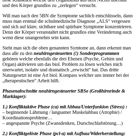
und den Körper grundlos zu „zerlegen“ versucht.
Will man nach den 5BN die Symptome sachlich entschlüsseln, dann
muss man erstmal die schulmedizische Diagnose „ALS“ vergessen
und sich auf klare, sichtbare und spürbare Symptome konzentrieren.
Denn der Körper veranstaltet nicht grundlos eine Veränderung auch
wenn diese unangenehm sein kann.
Sieht man sich die oben genannten Symtome an, dann erkennt man
dass alle zu den
neuhirngesteuerten (!) Sonderprogrammen
gehören welche ebenfalls die drei Ebenen (Psyche, Gehirn und
Organ) aktivieren um das biol. Problem zu lösen welches mich
unerwartet, isolativ und dramatisch „erwischt“ hat. Das dritte
Naturgesetzt ist eine Art biol. Kompass welcher uns immer bei der
„therapeutischen“ Arbeit hilft.
Phasenabschnitte neuhirngesteuerter SBSe (Großhirnrinde &
Marklager):
1.) Konfliktaktive Phase (ca) mit Abbau/Unterfunkion (Stress) :
– beginnende Lähmung / langsamer Muskelabbau (Atrophie) /
Koordinationsprobleme…
– angespannte Psyche (Zwansdenken, Durschschlafstörung…)
2.) Konfliktgelöste Phase (pcl-a) mit Aufbau/Widerherstellung: