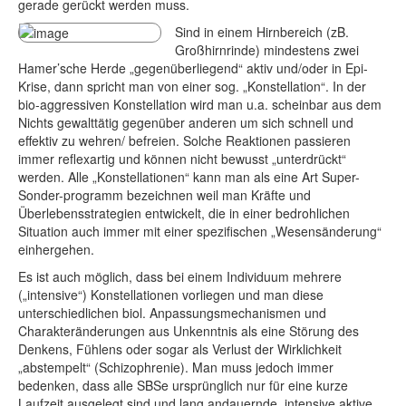
gerade gerückt werden muss.
Sind in ei
nem Hirnbereich (zB.
Großhirnrinde) mindestens zwei
Hamer’sche Herde „gegenüberliegend“ aktiv und/oder in Epi-
Krise, dann spricht man von einer sog. „Konstellation“. In der
bio-aggressiven Konstellation wird man u.a. scheinbar aus dem
Nichts gewalttätig gegenüber anderen um sich schnell und
effektiv zu wehren/ befreien. Solche Reaktionen passieren
immer reflexartig und können nicht bewusst „unterdrückt“
werden. Alle „Konstellationen“ kann man als eine Art Super-
Sonder-programm bezeichnen weil man Kräfte und
Überlebensstrategien entwickelt, die in einer bedrohlichen
Situation auch immer mit einer spezifischen „Wesensänderung“
einhergehen.
Es ist auch möglich, dass bei einem Individuum mehrere
(„intensive“) Konstellationen vorliegen und man diese
unterschiedlichen biol. Anpassungsmechanismen und
Charakteränderungen aus Unkenntnis als eine Störung des
Denkens, Fühlens oder sogar als Verlust der Wirklichkeit
„abstempelt“ (Schizophrenie). Man muss jedoch immer
bedenken, dass alle SBSe ursprünglich nur für eine kurze
Laufzeit ausgelegt sind und lang andauernde, intensive aktive