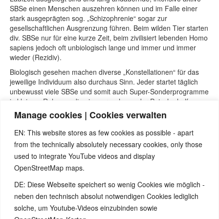
SBSe einen Menschen auszehren können und im Falle einer
stark ausgeprägten sog. „Schizophrenie“ sogar zur
gesellschaftlichen Ausgrenzung führen. Beim wilden Tier starten
div. SBSe nur für eine kurze Zeit, beim zivilisiert lebenden Homo
sapiens jedoch oft unbiologisch lange und immer und immer
wieder (Rezidiv).
Biologisch gesehen machen diverse „Konstellationen“ für das
jeweilige Individuum also durchaus Sinn. Jeder startet täglich
unbewusst viele SBSe und somit auch Super-Sonderprogramme
in kleinem Rahmen, die einem rasch aus der Patsche helfen
sollen. In der autistischen Konstellation z.B. zieht man sich
Manage cookies | Cookies verwalten
zurück und kann sich voll auf eine Sache konzentrieren. Diverse
„Wesensänderungen“ die ua. persönliche Talente „fördern“,
EN: This website stores as few cookies as possible - apart
brachten so schon viele berühmte Künstler, Denker, Eroberer
from the technically absolutely necessary cookies, only those
und Erfinder hervor.
used to integrate YouTube videos and display
„Problematisch“ können diese eben nur in einer extremen
OpenStreetMap maps.
Ausprägung werden, und wenn der Betroffene in der
DE: Diese Webseite speichert so wenig Cookies wie möglich -
vorherrschenden Gesellschaft auch noch als „anders“ und
therapiebedürftig empfunden wird. Solche Situationen sind dann
neben den technisch absolut notwendigen Cookies lediglich
leider oft ein guter Nährboden für weitere Konflikte, die es so
solche, um Youtube-Videos einzubinden sowie
unter natürlichen Umständen nie geben würde.