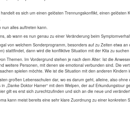
so handelt es sich um einen gelösten Trennungskonflikt, einen gelösten 
.
 nun alles auftreten kann.
etens, ab wann es nun genau zu einer Veränderung beim Symptomverha
e, egal von welchem Sonderprogramm, besonders auf zu Zeiten etwa an 
stattfindet, dann wird die konfliktive Situation mit der Kita zu suchen 
l von Themen. Im Vordergrund stehen je nach dem Alter: Ist die Anwes
 und weitere Personen, mit denen sie emotional verbunden sind. Die ver
sachen spielen möchte. Wie ist die Situation mit den anderen Kindern in
 ersten großen Lebensschulen dar, wo es darum geht, alleine, also ohne
s in „Danke Doktor Hamer“ mit dem Welpen, der auf Erkundungstour ge
 gilt es erst sich zurechtzufinden und sich an die neue und veränder
 kann meist bereits eine sehr klare Zuordnung zu einer konkreten S