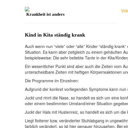
Vid
Krankheit ist anders
Kind in Kita ständig krank
Auch wenn nun “viele” oder “alle” Kinder “ständig krank” 
Situation. Es kann aber zeitgleich zu einem gehäuften Au
beispielsweise: Die sehr beliebte Tante in der Kita/Kinde
Ein wesentlicher Punkt sind aber auch die Zeiten vom Au
unterscheidbare Zeiten mit heftigen Körperreaktionen un
Die Programme im Einzelnen:
Aufgrund der konkret vorliegenden Symptome kann nun u
Juckt und rinnt die Nase, so handelt es sich um eine ko
oder einem bestimmten Umstand/einer Situation gegeben
Juckt der Hals mit Hustenreiz, so handelt es sich um di
Liegt flotterer bzw. veränderter Stuhlabgang in ungewöh
farblich verändert, so ist hier genauer hinzusehen. Bei 