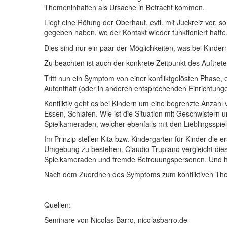
Themeninhalten als Ursache in Betracht kommen.
Liegt eine Rötung der Oberhaut, evtl. mit Juckreiz vor, 
gegeben haben, wo der Kontakt wieder funktioniert hatte
Dies sind nur ein paar der Möglichkeiten, was bei Kindern
Zu beachten ist auch der konkrete Zeitpunkt des Auftr
Tritt nun ein Symptom von einer konfliktgelösten Phas
Aufenthalt (oder in anderen entsprechenden Einrichtungen) 
Konfliktiv geht es bei Kindern um eine begrenzte Anzah
Essen, Schlafen. Wie ist die Situation mit Geschwistern
Spielkameraden, welcher ebenfalls mit den Lieblingsspiel
Im Prinzip stellen Kita bzw. Kindergarten für Kinder die
Umgebung zu bestehen. Claudio Trupiano vergleicht die
Spielkameraden und fremde Betreuungspersonen. Und hier
Nach dem Zuordnen des Symptoms zum konfliktiven Thema
Quellen:
Seminare von Nicolas Barro, nicolasbarro.de