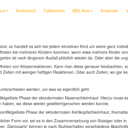
eos
Kinderbuch
Fallberichte
SBS Atlas
Anwender
V
sind, so handelt es sich bei jedem einzelnen Kind um seine ganz individ
ftreten bei mehreren Kindern kommen, wenn etwa mehrere Kinder von der
rgarten ist nach längerem Ausfall plötzlich wieder da. Oder aber die un
ftreten von Körperreaktionen. Kann man diese genauer beobachten, so tr
d Zeiten mit weniger heftigen Reaktionen. Oder auch Zeiten, wo gar k
nterschieden werden, um was es eigentlich geht.
nfliktgelöste Phase der ektodermalen Nasenschleimhaut: Hierzu muss es
 haben, wo diese wieder gewittert/gerochen werden konnte.
e konfliktgelöste Phase der ektodermalen Kehlkopfschleimhaut, themati
nlicher Form vor, sei es in den Zusammensetzung von flüssiger oder in
einer „Darmparty“ können je nach Stuhlverhalten verschiedene Abschnitt