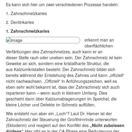
Es kann sich hier um zwei verschiedenen Prozesse handeln:
1. Zahnschmelzkaries
2. Dentinkaries
1. Zahnschmelzkaries
erkennt man an
oberflächlichen
Verfärbungen des Zahnschmelzes, auch kann er an
dieser Stelle rauh oder uneben sein. Der Zahnschmelz ist kein
Gewebe an sich, sondern eine kristallharte Struktur, die
aus Kalziumkristallen besteht. Der Zahnschmelz bildet sich
bereits während der Entstehung des Zahnes und kann „offiziell“
nicht nachwachsen. „Offiziell“ in Anführungszeichen, weil es
eben sehr wohl bekannt ist, dass der Zahnschmelz sich auch
reparieren kann – wenn auch in kleinem Umfang. Dies
geschieht dann über Kalziumablagerungen im Speichel, die
kleine Löcher und Defekte im Schmelz auffüllen.
Wie entsteht nun aber ein „Loch“? Laut Dr. Hamer ist der
Zahnschmelz der Steuerung der Großhirnrinde unterworfen
(Ektoderm) und reagiert auf den Konflikt des
„Nicht zubeissen
dürfens“.
Hier gibt es in der CA-Phase eine Reduzierung der