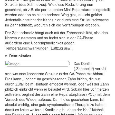
Struktur (des Schmelzes). Wie diese Reduzierung nun
geschieht, ob z.B. die permanenten Mini-Reparaturen eingestellt
werden oder ob es einen anderen Weg gibt, ist nicht geklärt.
Jedenfalls entsteht der Karies hier durch eine Strukturschwäche
im Zahnschmelz, wodurch sich die Verfärbungen ergeben.
Der Zahnschmelz hängt auch mit der Zahnsensibilität, also den
Nerven zusammen und so findet sich in der CA-Phase
außerdem eine Überempfindlichkeit gegen
Temperaturschwankungen (Luftzug usw).
2. Dentinkaries
Das Dentin
(„Zahnbein“) verhält
sich wie eine knöcherne Struktur in der CA-Phase mit Abbau.
Dies kann „Löcher“ im geschlossenen Zahn bilden, die nur
durch Zufall beim Röntgen entdeckt werden, oder weil der Zahn
plötzlich einbricht wenn er belastet wird. Sobald hier Schmerzen
auftreten, beginnt der Zahn eine Reparaturphase (PCL) mit dem
Versuch des Wiederaufbaus. Damit dies geschehen kann, ist
absolut wichtig, eine gute symptomatische Therapie zu haben,
damit es keine weiteren Konflikte gibt, denn der Konfliktinhalt
des Dentins ist
„Nicht zubeissen können“
. Wenn es keine