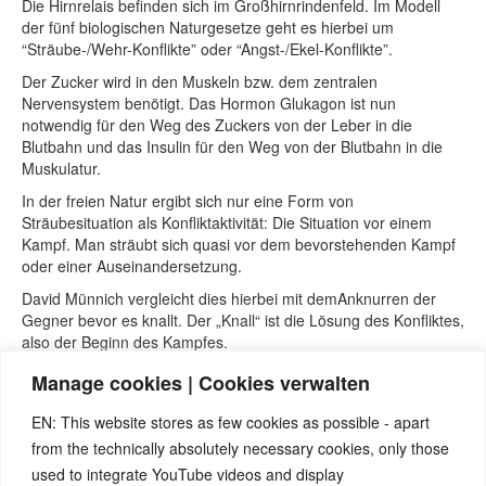
Die Hirnrelais befinden sich im Großhirnrindenfeld. Im Modell
der fünf biologischen Naturgesetze geht es hierbei um
“Sträube-/Wehr-Konflikte” oder “Angst-/Ekel-Konflikte”.
Der Zucker wird in den Muskeln bzw. dem zentralen
Nervensystem benötigt. Das Hormon Glukagon ist nun
notwendig für den Weg des Zuckers von der Leber in die
Blutbahn und das Insulin für den Weg von der Blutbahn in die
Muskulatur.
In der freien Natur ergibt sich nur eine Form von
Sträubesituation als Konfliktaktivität: Die Situation vor einem
Kampf. Man sträubt sich quasi vor dem bevorstehenden Kampf
oder einer Auseinandersetzung.
David Münnich vergleicht dies hierbei mit demAnknurren der
Gegner bevor es knallt. Der „Knall“ ist die Lösung des Konfliktes,
also der Beginn des Kampfes.
Der Sinn in der aktiven Phase liegt im Zurückhalten des
Manage cookies | Cookies verwalten
Zuckers. Nach der Lösung „schießt“ der Zucker in die Muskeln
und ist für den Kampf verfügbar.
EN: This website stores as few cookies as possible - apart
Daraus ist aber auch ersichtlich, dass dieses Programm nur für
from the technically absolutely necessary cookies, only those
einen sehr kurzen Zeitraum gemacht ist, so wie die allermeisten
used to integrate YouTube videos and display
der bekannten Sonderprogramme.