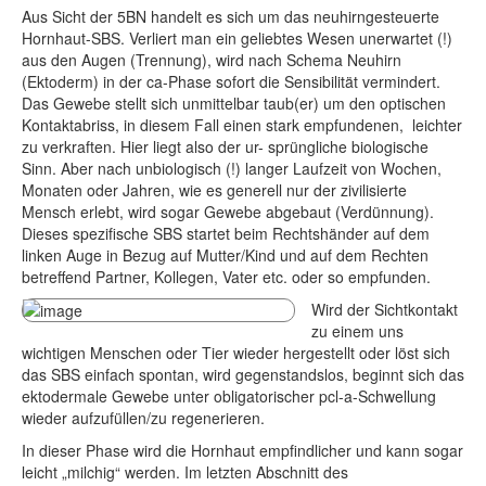
Aus Sicht der 5BN handelt es sich um das neuhirngesteuerte
Hornhaut-SBS. Verliert man ein geliebtes Wesen unerwartet (!)
aus den Augen (Trennung), wird nach Schema Neuhirn
(Ektoderm) in der ca-Phase sofort die Sensibilität vermindert.
Das Gewebe stellt sich unmittelbar taub(er) um den optischen
Kontaktabriss, in diesem Fall einen stark empfundenen, leichter
zu verkraften. Hier liegt also der ur- sprüngliche biologische
Sinn. Aber nach unbiologisch (!) langer Laufzeit von Wochen,
Monaten oder Jahren, wie es generell nur der zivilisierte
Mensch erlebt, wird sogar Gewebe abgebaut (Verdünnung).
Dieses spezifische SBS startet beim Rechtshänder auf dem
linken Auge in Bezug auf Mutter/Kind und auf dem Rechten
betreffend Partner, Kollegen, Vater etc. oder so empfunden.
Wird der Sichtkontakt
zu einem uns
wichtigen Menschen oder Tier wieder hergestellt oder löst sich
das SBS einfach spontan, wird gegenstandslos, beginnt sich das
ektodermale Gewebe unter obligatorischer pcl-a-Schwellung
wieder aufzufüllen/zu regenerieren.
In dieser Phase wird die Hornhaut empfindlicher und kann sogar
leicht „milchig“ werden. Im letzten Abschnitt des