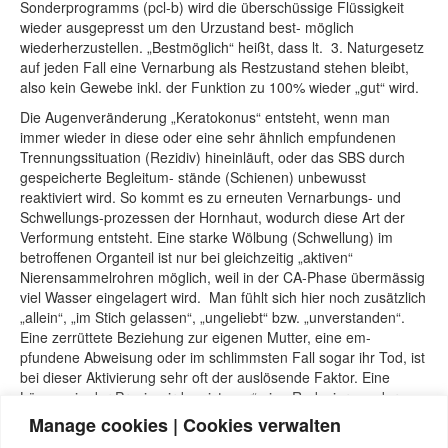
Sonderprogramms (pcl-b) wird die überschüssige Flüssigkeit
wieder ausgepresst um den Urzustand best- möglich
wiederherzustellen. „Bestmöglich“ heißt, dass lt. 3. Naturgesetz
auf jeden Fall eine Vernarbung als Restzustand stehen bleibt,
also kein Gewebe inkl. der Funktion zu 100% wieder „gut“ wird.
Die Augenveränderung „Keratokonus“ entsteht, wenn man
immer wieder in diese oder eine sehr ähnlich empfundenen
Trennungssituation (Rezidiv) hineinläuft, oder das SBS durch
gespeicherte Begleitum- stände (Schienen) unbewusst
reaktiviert wird. So kommt es zu erneuten Vernarbungs- und
Schwellungs-prozessen der Hornhaut, wodurch diese Art der
Verformung entsteht. Eine starke Wölbung (Schwellung) im
betroffenen Organteil ist nur bei gleichzeitig „aktiven“
Nierensammelrohren möglich, weil in der CA-Phase übermässig
viel Wasser eingelagert wird. Man fühlt sich hier noch zusätzlich
„allein“, „im Stich gelassen“, „ungeliebt“ bzw. „unverstanden“.
Eine zerrüttete Beziehung zur eigenen Mutter, eine em-
pfundene Abweisung oder im schlimmsten Fall sogar ihr Tod, ist
bei dieser Aktivierung sehr oft der auslösende Faktor. Eine
Lösung, in der Praxis wird meist „nur“ eine Reduzierung der
Konfliktintensität erreicht, dieses uralten Nieren-SBS führt zur
Manage cookies | Cookies verwalten
vermehrten Wasserausscheidung und lindert dadurch alle