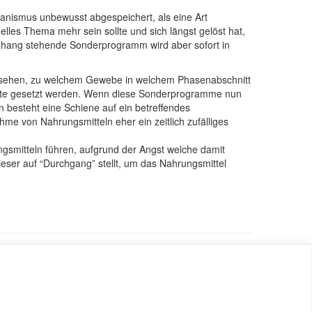
anismus unbewusst abgespeichert, als eine Art
uelles Thema mehr sein sollte und sich längst gelöst hat,
nhang stehende Sonderprogramm wird aber sofort in
zusehen, zu welchem Gewebe in welchem Phasenabschnitt
hritte gesetzt werden. Wenn diese Sonderprogramme nun
n besteht eine Schiene auf ein betreffendes
hme von Nahrungsmitteln eher ein zeitlich zufälliges
gsmitteln führen, aufgrund der Angst welche damit
eser auf “Durchgang” stellt, um das Nahrungsmittel
atenschutzerklärung
Kontakt
Cookie Policy (EU)