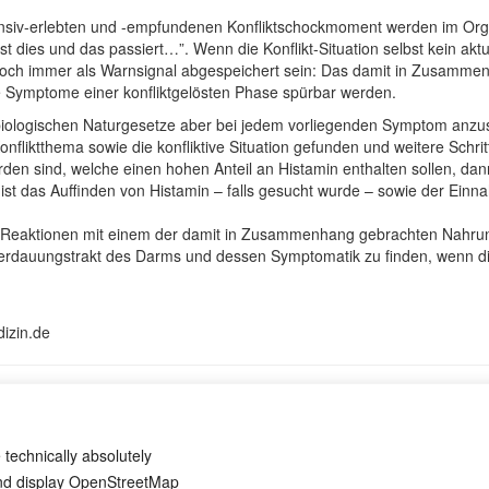
tensiv-erlebten und -empfundenen Konfliktschockmoment werden im Org
st dies und das passiert…”. Wenn die Konflikt-Situation selbst kein akt
noch immer als Warnsignal abgespeichert sein: Das damit in Zusamme
 Symptome einer konfliktgelösten Phase spürbar werden.
r biologischen Naturgesetze aber bei jedem vorliegenden Symptom an
Konfliktthema sowie die konfliktive Situation gefunden und weitere Sc
den sind, welche einen hohen Anteil an Histamin enthalten sollen, dan
 ist das Auffinden von Histamin – falls gesucht wurde – sowie der Einna
zu Reaktionen mit einem der damit in Zusammenhang gebrachten Nahrun
Verdauungstrakt des Darms und dessen Symptomatik zu finden, wenn di
dizin.de
Übersicht
Impressum
D
 technically absolutely
and display OpenStreetMap