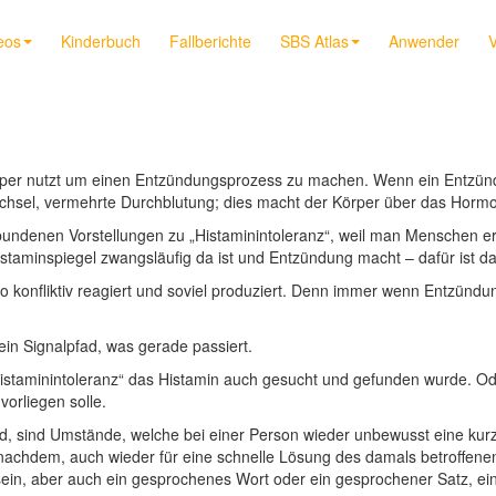
eos
Kinderbuch
Fallberichte
SBS Atlas
Anwender
V
per nutzt um einen Entzündungsprozess zu machen. Wenn ein Entzündu
chsel, vermehrte Durchblutung; dies macht der Körper über das Hormo
rbundenen Vorstellungen zu „Histaminintoleranz“, weil man Menschen 
Histaminspiegel zwangsläufig da ist und Entzündung macht – dafür ist d
n so konfliktiv reagiert und soviel produziert. Denn immer wenn Entzün
ein Signalpfad, was gerade passiert.
„Histaminintoleranz“ das Histamin auch gesucht und gefunden wurde. 
orliegen solle.
rd, sind Umstände, welche bei einer Person wieder unbewusst eine kurze 
je nachdem, auch wieder für eine schnelle Lösung des damals betroff
n, aber auch ein gesprochenes Wort oder ein gesprochener Satz, ein