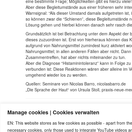
eine bestimmte Frage; Möglichkeiten gibt es hierzu viele!
Aber diese Begleitumstände aus einer früheren sehr in
Warnsignal: “Als dieser Umstand damals aufgetreten ist, i
so können zwar die “Schienen”, diese Begleitumstände 
Lösung gehen und hierbei können danach sehr rasch die
Grundsätzlich ist bei Betrachtung unter dem Aspekt de
dieses zuzuordnen ist. Erst von hierheraus können das 
aufgrund von Nahrungsmittel zumindest kurz aktiviert wor
Nahrungsmittel; in allen anderen Fällen aber nicht. Dann
Zusammentreffen, hat aber nichts miteinander zu tun.
Aber die Diagnose “Histaminintoleranz” kann in Folge 
verbunden ist: Diese Reaktionen wären aber alleine im 
umgehend wieder los zu werden.
Quellen: Seminare von Nicolas Barro, nicolasbarro.de
„Die Sprache der Haut“ von Ursula Stoll, praxis-neue-me
© 2026 by Ingmar Marquardt
Manage cookies | Cookies verwalten
EN: This website stores as few cookies as possible - apart from the
necessary cookies, only those used to integrate YouTube videos 