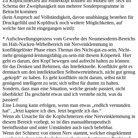
Zu Kopfschmerzen am Hinterkopf können im Modell der 5BN im
Schema der Zweiphasigkeit nun mehrere Sonderprogramme in
Betracht kommen
(kein Anspruch auf Vollständigkeit, davon unabhängig bestehen für
Druckgefühl und Kopfdruck noch weitere Möglichkeiten, auf
welche hier nicht eingegangen wird):
* Aufschwellungsprozess vom Gewebe des Neumesoderm-Bereichs
im Hals-Nacken-Wirbelbereich mit Nerveinklemmung in
konfliktgelöster Phase eines Themas des Nicht-gut-zu-sein, Nicht-
mehr-genügend-leistungsfähig-zu-sein-mit diesem Körperteil. Hier
geht es darum, den Kopf bewegen und aufrecht halten zu können
für das Denken und Behirnen, das Intellektuelle. Konfliktiv geht es
demnach um den intellektuellen Selbstwerteinbruch, nicht gut genug
„gekopft“ zu haben. Es geht konfliktiv nicht darum, selbst nicht
genügend intelligent zu sein; sich selbst für dumm zu halten.
Sondern, dass man eine Situation, welche gerade passiert, nicht
überblickt! Da geschieht etwas und ich verstehe nicht, was da
passiert!
Eine Lösung kann erfolgen, wenn man etwas „endlich verstanden
hat“, „Jetzt kapiere ich dies. Jetzt begreife ich das.“
Wenn als Ursache für die Kopfschmerzen eine Nerveinklemmung in
diesem Bereich vorliegt, so ist dies manualtherapeutisch
beeinflussbar und unter Umständen auch rasch behebbar.
Wenn der Schmerz von einem Nerv stammt, welcher eingeklemmt