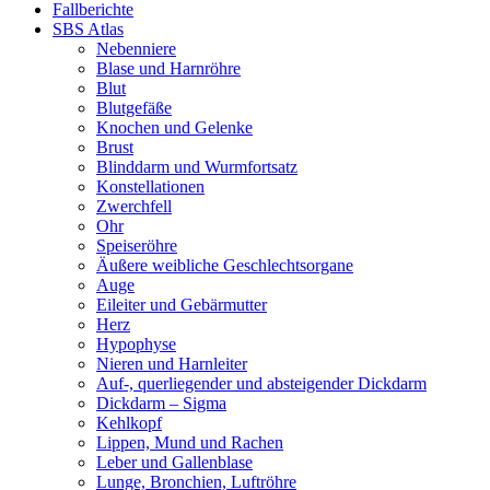
Fallberichte
SBS Atlas
Nebenniere
Blase und Harnröhre
Blut
Blutgefäße
Knochen und Gelenke
Brust
Blinddarm und Wurmfortsatz
Konstellationen
Zwerchfell
Ohr
Speiseröhre
Äußere weibliche Geschlechtsorgane
Auge
Eileiter und Gebärmutter
Herz
Hypophyse
Nieren und Harnleiter
Auf-, querliegender und absteigender Dickdarm
Dickdarm – Sigma
Kehlkopf
Lippen, Mund und Rachen
Leber und Gallenblase
Lunge, Bronchien, Luftröhre