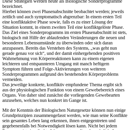
Diese Strategien werden heute als Biologische Sonderprogramme
bezeichnet.
Hierbei können zwei Phasenabschnitte beobachtet werden; jeweils
zeitlich und auch symptomatisch abgrenzbar: In einem ersten Teil
eine konfliktaktive Phase sowie, falls es zu einer Lösung der
Situation kommt, in einem zweiten Teil eine konfliktgelöste Phase.
Das Ziel eines Sonderprogramms im ersten Phasenabschnitt ist stets,
biologisch mit Hilfe der ablaufenden Veränderungen die neuen und
besonderen Lebensumstände zu überwinden oder sich daran
anzupassen. Bereits das Verstehen des Systems, „was geht nun
gerade genau vor sich“, und der damit einhergehenden positiven
Wahrnehmung von Körperreaktionen kann zu einem eigenen
leichteren und entspannteren Umgang mit manch heftigem
Symptom führen und Folge-Aktivierungen von weiteren
Sonderprogrammen aufgrund des bestehenden Körperproblems
vermeiden.
Das jeweilige konkrete, konfliktiv empfundene Thema ergibt sich
aus der physiologischen Funktion von einem Gewebebereich eines
Organs. Von daher sind zunächst die vorliegenden Gewebearten
anzusehen, welches nun konkret im Gange ist.
Mit der Kenntnis der Biologischen Naturgesetze können nun einige
Grundprinzipien zusammengefasst werden, wie man seine Konflikte
sein gesamtes Leben lang erkennen, ihnen entgegentreten und
gegebenenfalls bei Notwendigkeit lösen kann. Nicht bei jedem