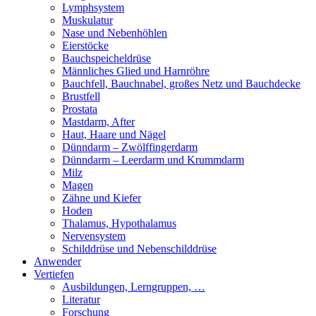
Lymphsystem
Muskulatur
Nase und Nebenhöhlen
Eierstöcke
Bauchspeicheldrüse
Männliches Glied und Harnröhre
Bauchfell, Bauchnabel, großes Netz und Bauchdecke
Brustfell
Prostata
Mastdarm, After
Haut, Haare und Nägel
Dünndarm – Zwölffingerdarm
Dünndarm – Leerdarm und Krummdarm
Milz
Magen
Zähne und Kiefer
Hoden
Thalamus, Hypothalamus
Nervensystem
Schilddrüse und Nebenschilddrüse
Anwender
Vertiefen
Ausbildungen, Lerngruppen, …
Literatur
Forschung