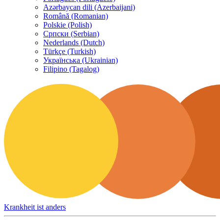
Azərbaycan dili (Azerbaijani)
Română (Romanian)
Polskie (Polish)
Српски (Serbian)
Nederlands (Dutch)
Türkçe (Turkish)
Українська (Ukrainian)
Filipino (Tagalog)
Krankheit ist anders