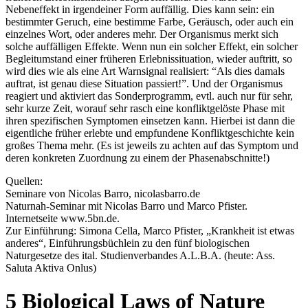
Nebeneffekt in irgendeiner Form auffällig. Dies kann sein: ein
bestimmter Geruch, eine bestimme Farbe, Geräusch, oder auch ein
einzelnes Wort, oder anderes mehr. Der Organismus merkt sich
solche auffälligen Effekte. Wenn nun ein solcher Effekt, ein solcher
Begleitumstand einer früheren Erlebnissituation, wieder auftritt, so
wird dies wie als eine Art Warnsignal realisiert: “Als dies damals
auftrat, ist genau diese Situation passiert!”. Und der Organismus
reagiert und aktiviert das Sonderprogramm, evtl. auch nur für sehr,
sehr kurze Zeit, worauf sehr rasch eine konfliktgelöste Phase mit
ihren spezifischen Symptomen einsetzen kann. Hierbei ist dann die
eigentliche früher erlebte und empfundene Konfliktgeschichte kein
großes Thema mehr. (Es ist jeweils zu achten auf das Symptom und
deren konkreten Zuordnung zu einem der Phasenabschnitte!)
Quellen:
Seminare von Nicolas Barro, nicolasbarro.de
Naturnah-Seminar mit Nicolas Barro und Marco Pfister.
Internetseite www.5bn.de.
Zur Einführung: Simona Cella, Marco Pfister, „Krankheit ist etwas
anderes“, Einführungsbüchlein zu den fünf biologischen
Naturgesetze des ital. Studienverbandes A.L.B.A. (heute: Ass.
Saluta Aktiva Onlus)
5 Biological Laws of Nature