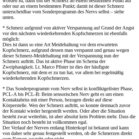
worden ist, dann tritt der Schmerz ab einem bestimmten Punkt auf
oder nur an einem bestimmten Punkt; damit ist dieser Schmerz
unterscheidbar vom Sonderprogramm des Nervs selbst – siehe
unten.
* Schmerz aufgrund von aktiver Verspannung auf Grund der Angst
vor den nächsten wiederkehrenden Kopfschmerzen ist ebenfalls
möglich:
Dies ist dann so eine Art Meidehaltung vor dem erwarteten
Kopfschmerz, aufgrund dessen man verspannt und genau wegen
dieser Schmerz-Meidehaltung mit der Verspannung nun der
Schmerz auftritt. Das ist aktive Phase im Schema der
Zweiphasigkeit. Lt. Marco Pfister ist dies der häufigste
Kopfschmerz, mit dem er zu tun hat, vor allem bei regelmäßig
wiederkehrenden Kopfschmerzen.
* Das Sonderprogramm vom Nerv selbst in konfliktgelöster Phase,
PCL-A bis PCL-B: Beim sensorischen Nerv geht es um einen
Kontaktabriss mit einer Person, bezogen direkt auf diese
Körperstelle. Wen der Schmerz auftritt, so konnte demnach zuvor
der Kontakt wieder hergestellt werden. Oder aber die Situation
besteht zwar weiterhin, ist aber absolut kein Problem mehr. Dass die
Situation noch besteht ist vollkommen egal.
Der Verlauf der Nerven entlang Hinterkopf ist bekannt und kann
von daher sehr genau festgestellt werden, ob die Schmerzen direkt
vom Nerven ausgeht oder nicht.