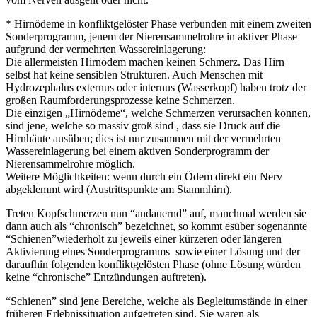
* Hirnödeme in konfliktgelöster Phase verbunden mit einem zweiten
Sonderprogramm, jenem der Nierensammelrohre in aktiver Phase
aufgrund der vermehrten Wassereinlagerung:
Die allermeisten Hirnödem machen keinen Schmerz. Das Hirn
selbst hat keine sensiblen Strukturen. Auch Menschen mit
Hydrozephalus externus oder internus (Wasserkopf) haben trotz der
großen Raumforderungsprozesse keine Schmerzen.
Die einzigen „Hirnödeme“, welche Schmerzen verursachen können,
sind jene, welche so massiv groß sind , dass sie Druck auf die
Hirnhäute ausüben; dies ist nur zusammen mit der vermehrten
Wassereinlagerung bei einem aktiven Sonderprogramm der
Nierensammelrohre möglich.
Weitere Möglichkeiten: wenn durch ein Ödem direkt ein Nerv
abgeklemmt wird (Austrittspunkte am Stammhirn).
Treten Kopfschmerzen nun “andauernd” auf, manchmal werden sie
dann auch als “chronisch” bezeichnet, so kommt es
über sogenannte
“Schienen”
wiederholt zu jeweils einer kürzeren oder längeren
Aktivierung eines Sonderprogramms sowie einer Lösung und der
daraufhin folgenden konfliktgelösten Phase (ohne Lösung würden
keine “chronische” Entzündungen auftreten).
“Schienen” sind jene Bereiche, welche als Begleitumstände in einer
früheren Erlebnissituation aufgetreten sind. Sie waren als