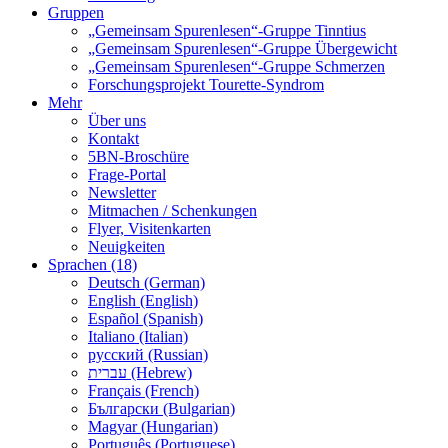
Gruppen
„Gemeinsam Spurenlesen“-Gruppe Tinntius
„Gemeinsam Spurenlesen“-Gruppe Übergewicht
„Gemeinsam Spurenlesen“-Gruppe Schmerzen
Forschungsprojekt Tourette-Syndrom
Mehr
Über uns
Kontakt
5BN-Broschüre
Frage-Portal
Newsletter
Mitmachen / Schenkungen
Flyer, Visitenkarten
Neuigkeiten
Sprachen (18)
Deutsch (German)
English (English)
Español (Spanish)
Italiano (Italian)
русский (Russian)
עברית (Hebrew)
Français (French)
Български (Bulgarian)
Magyar (Hungarian)
Português (Portuguese)