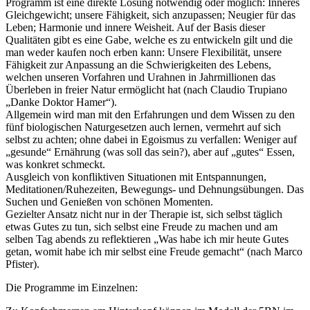
Programm ist eine direkte Lösung notwendig oder möglich: Inneres
Gleichgewicht; unsere Fähigkeit, sich anzupassen; Neugier für das
Leben; Harmonie und innere Weisheit. Auf der Basis dieser
Qualitäten gibt es eine Gabe, welche es zu entwickeln gilt und die
man weder kaufen noch erben kann: Unsere Flexibilität, unsere
Fähigkeit zur Anpassung an die Schwierigkeiten des Lebens,
welchen unseren Vorfahren und Urahnen in Jahrmillionen das
Überleben in freier Natur ermöglicht hat (nach Claudio Trupiano
„Danke Doktor Hamer“).
Allgemein wird man mit den Erfahrungen und dem Wissen zu den
fünf biologischen Naturgesetzen auch lernen, vermehrt auf sich
selbst zu achten; ohne dabei in Egoismus zu verfallen: Weniger auf
„gesunde“ Ernährung (was soll das sein?), aber auf „gutes“ Essen,
was konkret schmeckt.
Ausgleich von konfliktiven Situationen mit Entspannungen,
Meditationen/Ruhezeiten, Bewegungs- und Dehnungsübungen. Das
Suchen und Genießen von schönen Momenten.
Gezielter Ansatz nicht nur in der Therapie ist, sich selbst täglich
etwas Gutes zu tun, sich selbst eine Freude zu machen und am
selben Tag abends zu reflektieren „Was habe ich mir heute Gutes
getan, womit habe ich mir selbst eine Freude gemacht“ (nach Marco
Pfister).
Die Programme im Einzelnen: