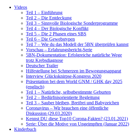
Videos
Teil 1 – Einführung
Teil 2 – Die Entdeckung
Teil 3 – Sinnvolle Biologische Sonderprogramme
Teil 4 – Der Biologische Konflikt
Teil 5 – Die 2 Phasen eines SBS
Teil 6 – Die Gewebstypen
Teil 7 – Wie du das Modell der 5BN überprüfen kannst
Vorschau – Erfahrungsbericht-Serie
5BN-Dokumentation: Erfolgreiche natürliche Wege
trotz Krebsdiagnose
Deutscher Trailer
Hilfestellung bei Schmerzen im Bewegungsapparat
Interview Glücksknirpse-Kongress 2020
Präsentation bei dem World GNM / GHK day 2025
(englisch)
Teil 1 – Natürliche, selbstbestimmte Geburten
Teil 2 – Bedürfnisorientierte Begleitung
Teil 3 – Sauber bleiben, Breifrei und Babyzeichen
Coronavirus – Wir brauchen eine öffentliche
Diskussion (29.03.2020)
Kennst DU diese Top10 Corona-Fakten? (23.01.2021)
Serie: Über die Motive von Ungeimpften (Januar 2022)
Kinderbuch