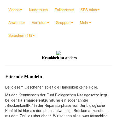
Videos
Kinderbuch
Fallberichte
SBS Atlas
Anwender
Vertiefen
Gruppen
Mehr
Sprachen (18)
Krankheit ist anders
Eiternde Mandeln
Bei diesem Geschehen spielt die Händigkeit keine Rolle.
Mit den Kenntnissen der Fünf Biologischen Naturgesetze liegt
bei der
Halsmandelentzündung
ein sogenannter
„Brockenkonflikt“ in der Reparaturphase vor. Der biologische
Konflikt ist hier als der lebensnotwendige Brocken anzusehen,
mit dem Ziel „zu überleben“. Wir können alles, was tatsächlich