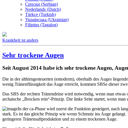
Српски (Serbian)
Nederlands (Dutch)
Türkçe (Turkish)
Українська (Ukrainian)
Filipino (Tagalog)
Krankheit ist anders
Sehr trockene Augen
Seit August 2014 habe ich sehr trockene Augen, Augen
Die in der althirngesteuerten (entoderm), oberhalb des Auges liegend
wenig Tränenflüssigkeit das Auge erreicht, kommen SBSe dieser zw
Das SBS der rechten Tränendrüse wird notwendig, wenn man etwas o
archaische „Brocken rein“-Prinzip. Die linke Seite startet, wenn man
In der ca-Phase wird zuerst die Funktion gesteigert, nach lan
stark. Es ist das gleiche Prinzip wie wenn Schmutz ins Auge gelangt.
geringeren Tränensaftproduktion und zu einem trockenen Auge.