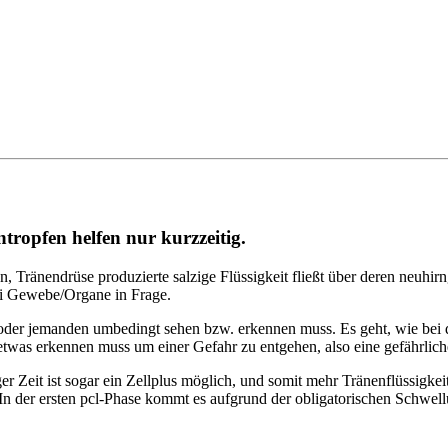
tropfen helfen nur kurzzeitig.
en, Tränendrüse produzierte salzige Flüssigkeit fließt über deren neu
ei Gewebe/Organe in Frage.
der jemanden umbedingt sehen bzw. erkennen muss. Es geht, wie bei
 etwas erkennen muss um einer Gefahr zu entgehen, also eine gefährlich
ger Zeit ist sogar ein Zellplus möglich, und somit mehr Tränenflüssigke
 In der ersten pcl-Phase kommt es aufgrund der obligatorischen Schwellu