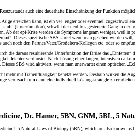
Restzustand) auch eine dauerhafte Einschränkung der Funktion möglic
 Auge erreichen kann, ist ein ver- engter oder eventuell zugeschwol
„taub“ (Unterfunktion), schwillt der neuhirn- gesteuerte Gang in der 
en. Ab der epi-Krise werden die Symptome langsam weniger, weil in pcl-
hwemmt“. Dieses spezifische SBS startet wenn man gesehen werden will
its auch noch den Partner/Vater/Großeltern/Kollegen etc. oder so empfu
rch die daraus resultierende Unterfunktion der Drüse das „Einfetten“ de
sigkeit leichter verdunstet. Nach Lösung einer langen, intensiven ca 
Dieses SBS wird aktiviert, wenn man unerwartet einen optischen „Ecke
t mehr mit Tränenflüssigkeit benetzt werden. Deshalb wirken die Auge
ge verursacht um dann eine individuell Lösungsstrategie zu erarbeite
cine, Dr. Hamer, 5BN, GNM, 5BL, 5 Natur
w Medicine’s 5 Natural Laws of Biology (5BN), which are also known