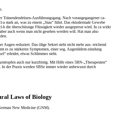
h.
lener Tränendendrüsen-Ausführungsgang. Nach vorangegangener ca-
pcl-a stark an, was zu einem „Stau“ führt. Das ektodermale Gewebe
b die überschüssige Flüssigkeit wieder ausgepresst wird. In ca wirkt
, aber auch wenn man nicht gesehen werden will. Hat man also
nden.
r Augen reduziert. Das ölige Sekret steht nicht mehr aus- reichend
kommt es zu stärkeren Symptomen, einer sog. Augenlident-zündung
l“ erleidet, etwas Schlimmes sieht.
ntropfen auch nur kurzfristig. Mit Hilfe eines 5BN-„Therapeuten“
n. In der Praxis werden SBSe immer wieder unbewusst durch
al Laws of Biology
 as German New Medicine (GNM).