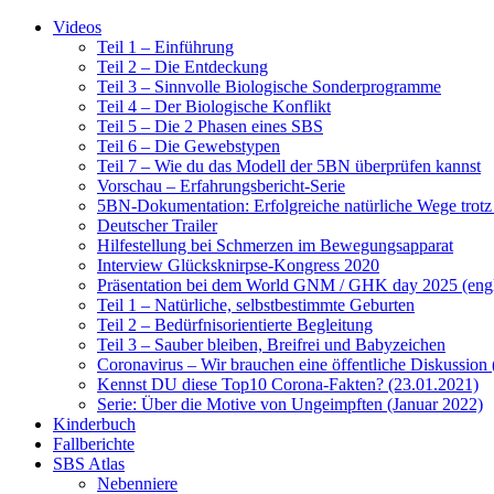
Videos
Teil 1 – Einführung
Teil 2 – Die Entdeckung
Teil 3 – Sinnvolle Biologische Sonderprogramme
Teil 4 – Der Biologische Konflikt
Teil 5 – Die 2 Phasen eines SBS
Teil 6 – Die Gewebstypen
Teil 7 – Wie du das Modell der 5BN überprüfen kannst
Vorschau – Erfahrungsbericht-Serie
5BN-Dokumentation: Erfolgreiche natürliche Wege trot
Deutscher Trailer
Hilfestellung bei Schmerzen im Bewegungsapparat
Interview Glücksknirpse-Kongress 2020
Präsentation bei dem World GNM / GHK day 2025 (engl
Teil 1 – Natürliche, selbstbestimmte Geburten
Teil 2 – Bedürfnisorientierte Begleitung
Teil 3 – Sauber bleiben, Breifrei und Babyzeichen
Coronavirus – Wir brauchen eine öffentliche Diskussion
Kennst DU diese Top10 Corona-Fakten? (23.01.2021)
Serie: Über die Motive von Ungeimpften (Januar 2022)
Kinderbuch
Fallberichte
SBS Atlas
Nebenniere