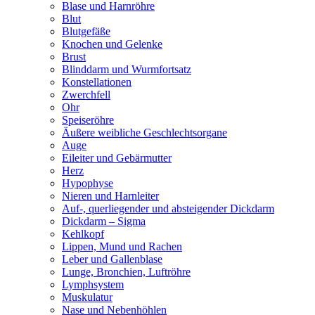
Blase und Harnröhre
Blut
Blutgefäße
Knochen und Gelenke
Brust
Blinddarm und Wurmfortsatz
Konstellationen
Zwerchfell
Ohr
Speiseröhre
Äußere weibliche Geschlechtsorgane
Auge
Eileiter und Gebärmutter
Herz
Hypophyse
Nieren und Harnleiter
Auf-, querliegender und absteigender Dickdarm
Dickdarm – Sigma
Kehlkopf
Lippen, Mund und Rachen
Leber und Gallenblase
Lunge, Bronchien, Luftröhre
Lymphsystem
Muskulatur
Nase und Nebenhöhlen