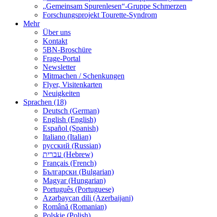
„Gemeinsam Spurenlesen“-Gruppe Schmerzen
Forschungsprojekt Tourette-Syndrom
Mehr
Über uns
Kontakt
5BN-Broschüre
Frage-Portal
Newsletter
Mitmachen / Schenkungen
Flyer, Visitenkarten
Neuigkeiten
Sprachen (18)
Deutsch (German)
English (English)
Español (Spanish)
Italiano (Italian)
русский (Russian)
עברית (Hebrew)
Français (French)
Български (Bulgarian)
Magyar (Hungarian)
Português (Portuguese)
Azərbaycan dili (Azerbaijani)
Română (Romanian)
Polskie (Polish)