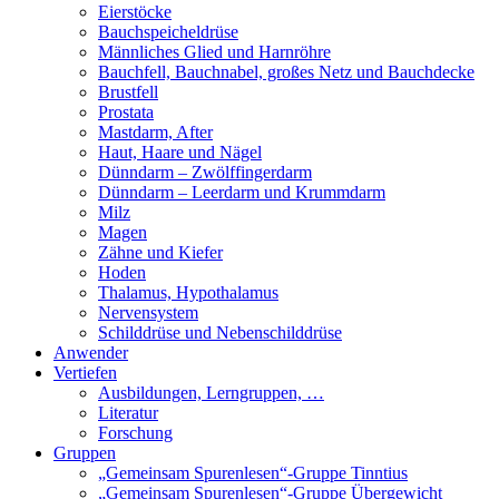
Eierstöcke
Bauchspeicheldrüse
Männliches Glied und Harnröhre
Bauchfell, Bauchnabel, großes Netz und Bauchdecke
Brustfell
Prostata
Mastdarm, After
Haut, Haare und Nägel
Dünndarm – Zwölffingerdarm
Dünndarm – Leerdarm und Krummdarm
Milz
Magen
Zähne und Kiefer
Hoden
Thalamus, Hypothalamus
Nervensystem
Schilddrüse und Nebenschilddrüse
Anwender
Vertiefen
Ausbildungen, Lerngruppen, …
Literatur
Forschung
Gruppen
„Gemeinsam Spurenlesen“-Gruppe Tinntius
„Gemeinsam Spurenlesen“-Gruppe Übergewicht