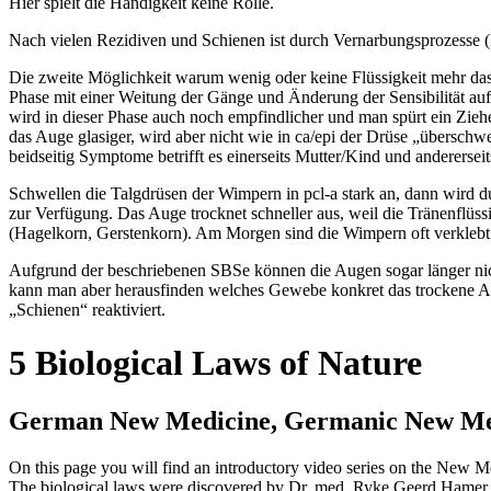
Hier spielt die Händigkeit keine Rolle.
Nach vielen Rezidiven und Schienen ist durch Vernarbungsprozesse (
Die zweite Möglichkeit warum wenig oder keine Flüssigkeit mehr das
Phase mit einer Weitung der Gänge und Änderung der Sensibilität auf 
wird in dieser Phase auch noch empfindlicher und man spürt ein Zieh
das Auge glasiger, wird aber nicht wie in ca/epi der Drüse „übersc
beidseitig Symptome betrifft es einerseits Mutter/Kind und andererse
Schwellen die Talgdrüsen der Wimpern in pcl-a stark an, dann wird du
zur Verfügung. Das Auge trocknet schneller aus, weil die Tränenflüs
(Hagelkorn, Gerstenkorn). Am Morgen sind die Wimpern oft verklebt. 
Aufgrund der beschriebenen SBSe können die Augen sogar länger nich
kann man aber herausfinden welches Gewebe konkret das trockene Au
„Schienen“ reaktiviert.
5 Biological Laws of Nature
German New Medicine, Germanic New Medi
On this page you will find an introductory video series on the Ne
The biological laws were discovered by Dr. med. Ryke Geerd Hamer.