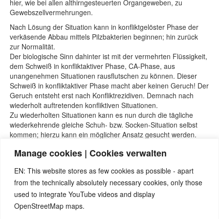
hier, wie bei allen althirngesteuerten Organgeweben, zu
Gewebszellvermehrungen.
Nach Lösung der Situation kann in konfliktgelöster Phase der
verkäsende Abbau mittels Pilzbakterien beginnen; hin zurück
zur Normalität.
Der biologische Sinn dahinter ist mit der vermehrten Flüssigkeit,
dem Schweiß in konfliktaktiver Phase, CA-Phase, aus
unangenehmen Situationen rausflutschen zu können. Dieser
Schweiß in konfliktaktiver Phase macht aber keinen Geruch! Der
Geruch entsteht erst nach Konfliktrezidiven. Demnach nach
wiederholt auftretenden konfliktiven Situationen.
Zu wiederholten Situationen kann es nun durch die tägliche
wiederkehrende gleiche Schuh- bzw. Socken-Situation selbst
kommen; hierzu kann ein möglicher Ansatz gesucht werden.
Manage cookies | Cookies verwalten
EN: This website stores as few cookies as possible - apart
Quellen:
from the technically absolutely necessary cookies, only those
Seminare von Nicolas Barro, nicolasbarro.de
used to integrate YouTube videos and display
Naturnah-Seminar mit Nicolas Barro und Marco Pfister.
OpenStreetMap maps.
Internetseite
www.5bn.de
.