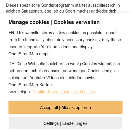
Dieses spezifische Sonderprogramm startet ausschliesslich in
solchen Situationen, egal ob du Sport machst und/oder dich
„gesund“ oder „ungesund“ ernährst. Ein SBS ist ein „strenges“
Manage cookies | Cookies verwalten
biol. Überlebens-programm mit konkretem Auslöser und
exaktem Verlauf und nimmt deshalb auf so etwas absolut keine
EN: This website stores as few cookies as possible - apart
Rücksicht. Es zählt nur die Funktion des Gewebes und die
from the technically absolutely necessary cookies, only those
mögliche Reaktion auf ein DHS nach gleich-bleibendem Schema
Neu- oder Althirn. Ob ein Zusammenhang mit dem Kuchen im
used to integrate YouTube videos and display
Biocafe besteht ist so nicht zu beantworten. Das Kribbeln
OpenStreetMap maps.
beginnt aber immer erst in der Lösungsphase. Entweder hat
DE: Diese Webseite speichert so wenig Cookies wie möglich -
man die Situation real gelöst oder sie wurde einfach spontan
gegenstandslos („egal“). Nicht zu vergessen sind die
neben den technisch absolut notwendigen Cookies lediglich
sogenannten Schienen (spezielle Begleitumstände), die ein SBS
solche, um Youtube-Videos einzubinden sowie
immer wieder unbewusst reaktivieren können.
OpenStreetMap-Karten
anzuzeigen.
Cookie Policies | Cookie-Richtlinie
© 2026 by Ingmar Marquardt
Accept all | Alle akzeptieren
Übersicht
Impressum
Datenschutzerklärung
Settings | Einstellungen
Kontakt
Cookie Policy (EU)