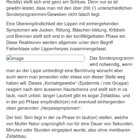
Rezidiv) stellt sich erst ganz am Schluss. Denn nur so ist
gewähr-leistet, dass man mit den über 200 (!) unterschiedlichen
Sonderprogrammen/Geweben nicht falsch liegt.
Eine Überempfindlichkeit der Lippen mit einhergehenden
Symptomen wie Jucken, Rötung, Bläschen-bildung, Kribbeln
und Brennen stellt sich erst in der konfliktgelösten Phase ein.
Diese Reaktionen werden allgemein unter dem Begriff
Fieberblase oder Lippenherpes zusammengefasst.
Das Sonderprogramm
wird notwendig, wenn
man an der Lippe umbedingt eine Berührung wünscht aber
auch wenn man jemanden oder etwas von dieser Stelle weg
haben will. Dieses „Kontaktgewebe“ (Epidermis / rote Gruppe)
reagiert nach dem äusseren Hautschema und stellt sich in ca
taub, nach unbiol. langer Laufzeit gibt es sogar Zellabbau, und
in der pcl-PHase empfindlich(er) mit eventuell einhergenden
oben genannten „Herpessymptomen“.
Der biol. Sinn liegt in der ca-Phase im taub(er) stellen, welche
von Mutter Natur ursprünglich nur für eine Dauer von Sekunden,
Minuten oder Stunden eingeplant wurde, also ohne merkbaren
Zellabbau.