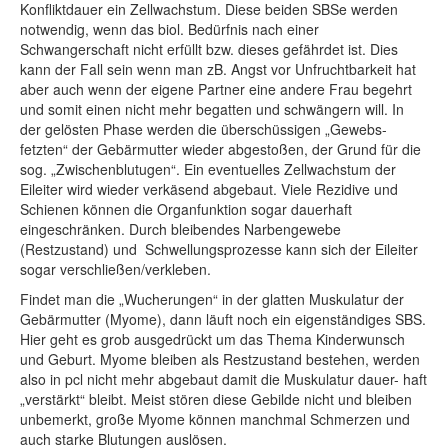
Konfliktdauer ein Zellwachstum. Diese beiden SBSe werden
notwendig, wenn das biol. Bedürfnis nach einer
Schwangerschaft nicht erfüllt bzw. dieses gefährdet ist. Dies
kann der Fall sein wenn man zB. Angst vor Unfruchtbarkeit hat
aber auch wenn der eigene Partner eine andere Frau begehrt
und somit einen nicht mehr begatten und schwängern will. In
der gelösten Phase werden die überschüssigen „Gewebs-
fetzten“ der Gebärmutter wieder abgestoßen, der Grund für die
sog. „Zwischenblutugen“. Ein eventuelles Zellwachstum der
Eileiter wird wieder verkäsend abgebaut. Viele Rezidive und
Schienen können die Organfunktion sogar dauerhaft
eingeschränken. Durch bleibendes Narbengewebe
(Restzustand) und Schwellungsprozesse kann sich der Eileiter
sogar verschließen/verkleben.
Findet man die „Wucherungen“ in der glatten Muskulatur der
Gebärmutter (Myome), dann läuft noch ein eigenständiges SBS.
Hier geht es grob ausgedrückt um das Thema Kinderwunsch
und Geburt. Myome bleiben als Restzustand bestehen, werden
also in pcl nicht mehr abgebaut damit die Muskulatur dauer- haft
„verstärkt“ bleibt. Meist stören diese Gebilde nicht und bleiben
unbemerkt, große Myome können manchmal Schmerzen und
auch starke Blutungen auslösen.