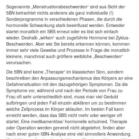
Sogenannte „Menstruationsbeschwerden“ sind aus Sicht der
5BN betrachtet nichts anderers als ganz individuelle (!)
Sonderprogramme in verschiedenen Phasen, die durch die
hormonelle Schwankung stark beeinflusst werden. Entweder
startet monatlich ein SBS erneut oder es löst sich einfach
wieder. Deshalb „wirken“ auch zugeführte Hormone bei Zyklus-
Beschwerden. Aber wie Sie bereits erkennen können, kommen
immer sehr viele Gewebe und Prozesse in Frage die monatlich
kleinere, manchmal auch größere weibliche „Beschwerden“
verursachen.
Die 5BN sind keine „Therapie“ im klassischen Sinn, sondern
beschreiben den Anpassungsmechanismus des Körpers an eine
Gefahrensituation mit den dazugehörigen Symptomen. Da die
Symptome vor, während und nach der Periode von Frau zu
Frau oft sehr unterschiedlich sind, muss man viel Geduld
aufbringen und jeden Fall einzeln abklären um zu bestimmen
welche Zellprozess im Körper ablaufen. Im besten Fall kann
erreicht werden, dass das SBS nicht mehr oder weniger oft
startet. Eine medikamentöse/ hormonelle schulmed. Therapie
oder Operation werden generell nicht abgelehnt, finden aber
nach einer guten 5BN-Analyse eine viel sinnvollere Anwendung.