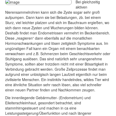
Bei gleichzeitig
aktiven
Nierensammelrohren kann sich die Zyste sogar sehr groß
aufpumpen. Dann kann sie bei Belastungen, zb. bei einem
Sturz, viel leichter platzen und sich im Bauchraum ergießen, wo
sich dann neue Zysten und Wucherungen bilden können.
Deshalb findet man Endometriosen vermehrt im Beckenbereich.
Diese „reagieren“ dann ebenfalls auf die monatlichen
Hormonschwankungen und lösen zeitgleich Symptome aus. Im
ungünstigen Fall kann ein Organ mit einem benachbarten
verwachsen und z.B. Schmerzen beim Geschlechtsverkehr oder
Stuhlgang auslösen. Das sind natürlich sehr unangenehme
Symptome, sollten aber trotzdem nicht mit einer Bösartigkeit in
Verbindung gebracht werden. Große Zellprozesse findet man
aufgrund einer unbiolgisch langen Laufzeit eigentlich nur beim
zivilisierte Menschen. Ein instinktiv handelndes, wildes Tier wird
eine ähnliche Situation sehr rasch lösen, also viel schneller
einen neuen Partner finden und Nachkommen zeugen.
Die innenliegende Gebärmutter- (Endometrium) und
Eileiterschleimhaut, gesondert betrachtet, sind
stammhirngesteuert und machen in ca eine
Leistungssteigerung/Überfunktion und nach längerer