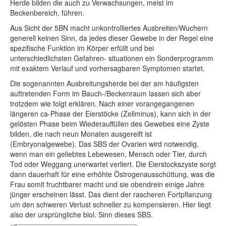
Herde bilden die auch zu Verwachsungen, meist im
Beckenbereich, führen.
Aus Sicht der 5BN macht unkontrolliertes Ausbreiten/Wuchern
generell keinen Sinn, da jedes dieser Gewebe in der Regel eine
spezifische Funktion im Körper erfüllt und bei
unterschiedlichsten Gefahren- situationen ein Sonderprogramm
mit exaktem Verlauf und vorhersagbaren Symptomen startet.
Die sogenannten Ausbreitungsherde bei der am häufigsten
auftretenden Form im Bauch-/Beckenraum lassen sich aber
trotzdem wie folgt erklären. Nach einer vorangegangenen
längeren ca-Phase der Eierstöcke (Zellminus), kann sich in der
gelösten Phase beim Wiederauffüllen des Gewebes eine Zyste
bilden, die nach neun Monaten ausgereift ist
(Embryonalgewebe). Das SBS der Ovarien wird notwendig,
wenn man ein geliebtes Lebewesen, Mensch oder Tier, durch
Tod oder Weggang unerwartet verliert. Die Eierstockszyste sorgt
dann dauerhaft für eine erhöhte Östrogenausschüttung, was die
Frau somit fruchtbarer macht und sie obendrein einige Jahre
jünger erscheinen lässt. Das dient der rascheren Fortpflanzung
um den schweren Verlust schneller zu kompensieren. Hier liegt
also der ursprüngliche biol. Sinn dieses SBS.