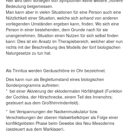
Hier wird dem Vorliegen von Symptomen keine weitere „höhere“
Bedeutung beigemessen.
Man kann aber in vielen Situationen für eine Person auch eine
Nützlichkeit einer Situation, welche sich anhand von anderen
vorliegenden Umständen ergeben kann, finden. Wo sich eine
Person in einer bestehenden, dem Grunde nach für sie
unangenehmen, Situation einen Nutzen für sich selbst finden
kann: Dies ist ein Ansatz im Therapiebereich, welcher aber nun
nichts mit der Beschreibung des Modells der fünf biologischen
Naturgesetze zu tun hat.
Als Tinnitus werden Geräuschtöne im Ohr bezeichnet.
Dies kann nun als Begleitumstand eines biologischen
Sonderprogramms auftreten:
* bei einer Akivierung der ektodermalen Hörfähigkeit (Funktion
der Cochlea, der Hörschnecke, einem Teil des Innenohrs;
gesteuert aus dem Großhirnrindenfeld).
* bei Verspannungen der Nackenmuskulatur bzw.
Verschiebungen der oberen Halswirbelkörper als Folge einer
konfliktgelösten Phase beim Gewebe des Neu-Mesoderms
(gesteuert aus dem Marklager),