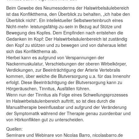
Beim Gewebe des Neumesoderms der Halswirbelsäulebereich
ist das Konfliktthema, den Überblick zu behalten, „ich habe den
Überblick nicht“. Ein intellektueller Selbstwerteinbruch eines
Nicht-mehr- leistungsfähig-zu-sein in Bezug auf Stütze und
Bewegung des Kopfes. Dem Empfinden nach entstehen die
Gedanken im Kopf: Der Halswirbelsäulenbereich ist zuständig
den Kopf zu stützen und zu bewegen und von daheraus leitet
sich das Konfliktthema ab.
Hierbei kann es aufgrund von Verspannungen der
Nackenmuskulatur, Verschiebungen der oberen Wirbelkörper,
Verdickungen, zur Beeinträchtigung der Arterie Vertebralis
kommen, über welche die Blutversorgung u.a. für das Innenohr
erfolgt. Diese Beeinträchtigung der Blutversorgung kann zu
Hörgeräuschen, Tinnitus, Ausfällen führen.
Wenn nun der Tinnitus als Folge eines Schwellungsprozesses
im Halswirbelsäulenbereich auftritt, so ist dies durch die
Manualtherapie beeinflussbar und aufgrund der Veränderung
der Symptomatik während der Therapie genau zuordenbar und
von Hörkonflikten gut zu unterscheiden.
Quellen:
Seminare und Webinare von Nicolas Barro, nicolasbarro.de