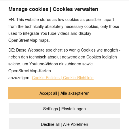
vorausgesetzt, dass in dieser Zeit keine neuen Aktivierungen
Manage cookies | Cookies verwalten
erfolgen. D.h. der Ausfall des Hörbereichs, sowohl der
ektodermale als auch der entodermale, besteht unter normalen
EN: This website stores as few cookies as possible - apart
Umständen nur über einen vorausberechenbaren Zeitraum;
from the technically absolutely necessary cookies, only those
wenn keine neue Aktivierung des jeweiligen Sonderprogramms
erfolgt.
used to integrate YouTube videos and display
OpenStreetMap maps.
Ein Erfahrungsbericht zum
Wiedererlangen des Gehörs
nach
jahrzehntelanger Abwesenheit.
DE: Diese Webseite speichert so wenig Cookies wie möglich -
Quellen:
neben den technisch absolut notwendigen Cookies lediglich
Seminare und Webinare von Nicolas Barro, nicolasbarro.de
solche, um Youtube-Videos einzubinden sowie
David Münnich, „Das System der 5 Biologischen Naturgesetze“
OpenStreetMap-Karten
anzuzeigen.
Cookie Policies | Cookie-Richtlinie
© 2026 by Ingmar Marquardt
Accept all | Alle akzeptieren
Übersicht
Impressum
Datenschutzerklärung
Settings | Einstellungen
Kontakt
Cookie Policy (EU)
Decline all | Alle Ablehnen