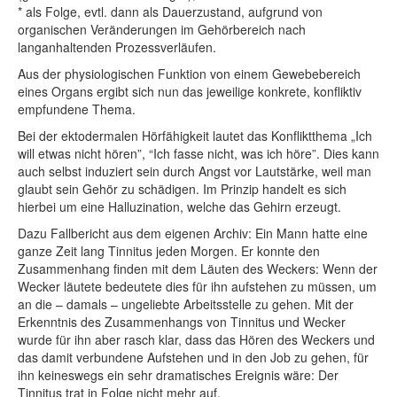
* als Folge, evtl. dann als Dauerzustand, aufgrund von
organischen Veränderungen im Gehörbereich nach
langanhaltenden Prozessverläufen.
Aus der physiologischen Funktion von einem Gewebebereich
eines Organs ergibt sich nun das jeweilige konkrete, konfliktiv
empfundene Thema.
Bei der ektodermalen Hörfähigkeit lautet das Konfliktthema „Ich
will etwas nicht hören”, “Ich fasse nicht, was ich höre”. Dies kann
auch selbst induziert sein durch Angst vor Lautstärke, weil man
glaubt sein Gehör zu schädigen. Im Prinzip handelt es sich
hierbei um eine Halluzination, welche das Gehirn erzeugt.
Dazu Fallbericht aus dem eigenen Archiv: Ein Mann hatte eine
ganze Zeit lang Tinnitus jeden Morgen. Er konnte den
Zusammenhang finden mit dem Läuten des Weckers: Wenn der
Wecker läutete bedeutete dies für ihn aufstehen zu müssen, um
an die – damals – ungeliebte Arbeitsstelle zu gehen. Mit der
Erkenntnis des Zusammenhangs von Tinnitus und Wecker
wurde für ihn aber rasch klar, dass das Hören des Weckers und
das damit verbundene Aufstehen und in den Job zu gehen, für
ihn keineswegs ein sehr dramatisches Ereignis wäre: Der
Tinnitus trat in Folge nicht mehr auf.