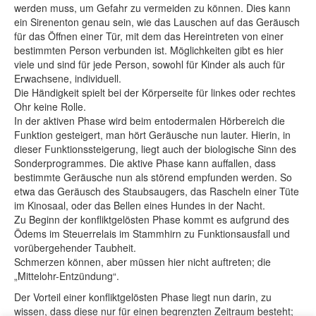
werden muss, um Gefahr zu vermeiden zu können. Dies kann
ein Sirenenton genau sein, wie das Lauschen auf das Geräusch
für das Öffnen einer Tür, mit dem das Hereintreten von einer
bestimmten Person verbunden ist. Möglichkeiten gibt es hier
viele und sind für jede Person, sowohl für Kinder als auch für
Erwachsene, individuell.
Die Händigkeit spielt bei der Körperseite für linkes oder rechtes
Ohr keine Rolle.
In der aktiven Phase wird beim entodermalen Hörbereich die
Funktion gesteigert, man hört Geräusche nun lauter. Hierin, in
dieser Funktionssteigerung, liegt auch der biologische Sinn des
Sonderprogrammes. Die aktive Phase kann auffallen, dass
bestimmte Geräusche nun als störend empfunden werden. So
etwa das Geräusch des Staubsaugers, das Rascheln einer Tüte
im Kinosaal, oder das Bellen eines Hundes in der Nacht.
Zu Beginn der konfliktgelösten Phase kommt es aufgrund des
Ödems im Steuerrelais im Stammhirn zu Funktionsausfall und
vorübergehender Taubheit.
Schmerzen können, aber müssen hier nicht auftreten; die
„Mittelohr-Entzündung“.
Der Vorteil einer konfliktgelösten Phase liegt nun darin, zu
wissen, dass diese nur für einen begrenzten Zeitraum besteht;