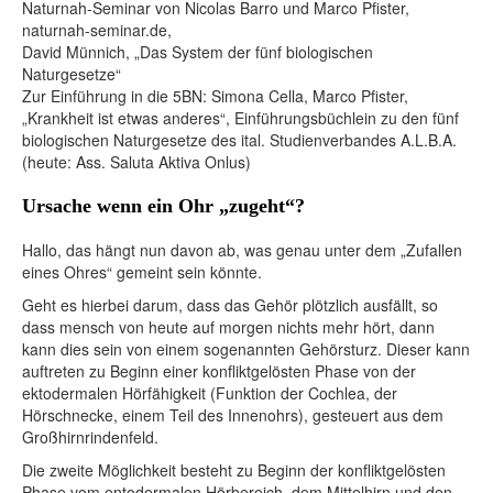
Naturnah-Seminar von Nicolas Barro und Marco Pfister,
naturnah-seminar.de,
David Münnich, „Das System der fünf biologischen
Naturgesetze“
Zur Einführung in die 5BN: Simona Cella, Marco Pfister,
„Krankheit ist etwas anderes“, Einführungsbüchlein zu den fünf
biologischen Naturgesetze des ital. Studienverbandes A.L.B.A.
(heute: Ass. Saluta Aktiva Onlus)
Ursache wenn ein Ohr „zugeht“?
Hallo, das hängt nun davon ab, was genau unter dem „Zufallen
eines Ohres“ gemeint sein könnte.
Geht es hierbei darum, dass das Gehör plötzlich ausfällt, so
dass mensch von heute auf morgen nichts mehr hört, dann
kann dies sein von einem sogenannten Gehörsturz. Dieser kann
auftreten zu Beginn einer konfliktgelösten Phase von der
ektodermalen Hörfähigkeit (Funktion der Cochlea, der
Hörschnecke, einem Teil des Innenohrs), gesteuert aus dem
Großhirnrindenfeld.
Die zweite Möglichkeit besteht zu Beginn der konfliktgelösten
Phase vom entodermalen Hörbereich, dem Mittelhirn und den