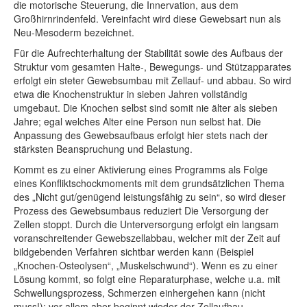
die motorische Steuerung, die Innervation, aus dem
Großhirnrindenfeld. Vereinfacht wird diese Gewebsart nun als
Neu-Mesoderm bezeichnet.
Für die Aufrechterhaltung der Stabilität sowie des Aufbaus der
Struktur vom gesamten Halte-, Bewegungs- und Stützapparates
erfolgt ein steter Gewebsumbau mit Zellauf- und abbau. So wird
etwa die Knochenstruktur in sieben Jahren vollständig
umgebaut. Die Knochen selbst sind somit nie älter als sieben
Jahre; egal welches Alter eine Person nun selbst hat. Die
Anpassung des Gewebsaufbaus erfolgt hier stets nach der
stärksten Beanspruchung und Belastung.
Kommt es zu einer Aktivierung eines Programms als Folge
eines Konfliktschockmoments mit dem grundsätzlichen Thema
des „Nicht gut/genügend leistungsfähig zu sein“, so wird dieser
Prozess des Gewebsumbaus reduziert Die Versorgung der
Zellen stoppt. Durch die Unterversorgung erfolgt ein langsam
voranschreitender Gewebszellabbau, welcher mit der Zeit auf
bildgebenden Verfahren sichtbar werden kann (Beispiel
„Knochen-Osteolysen“, „Muskelschwund“). Wenn es zu einer
Lösung kommt, so folgt eine Reparaturphase, welche u.a. mit
Schwellungsprozess, Schmerzen einhergehen kann (nicht
muss!); vor allem aber beginnt wieder der Zellaufbau.