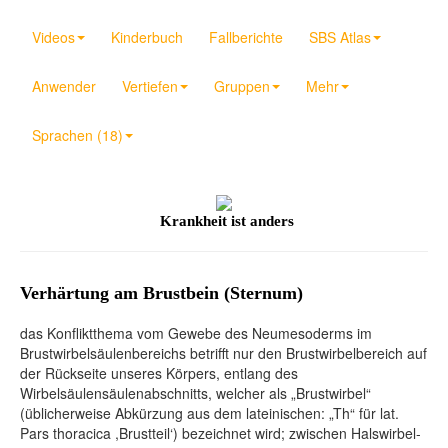
Videos
Kinderbuch
Fallberichte
SBS Atlas
Anwender
Vertiefen
Gruppen
Mehr
Sprachen (18)
Krankheit ist anders
Verhärtung am Brustbein (Sternum)
das Konfliktthema vom Gewebe des Neumesoderms im
Brustwirbelsäulenbereichs betrifft nur den Brustwirbelbereich auf
der Rückseite unseres Körpers, entlang des
Wirbelsäulensäulenabschnitts, welcher als „Brustwirbel“
(üblicherweise Abkürzung aus dem lateinischen: „Th“ für lat.
Pars thoracica ,Brustteil‘) bezeichnet wird; zwischen Halswirbel-