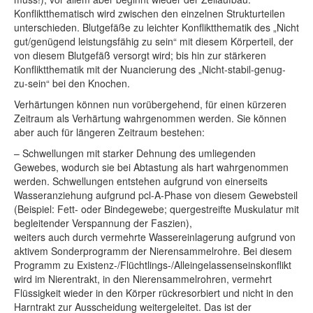
Konfliktthematisch wird zwischen den einzelnen Strukturteilen
unterschieden. Blutgefäße zu leichter Konfliktthematik des „Nicht
gut/genügend leistungsfähig zu sein“ mit diesem Körperteil, der
von diesem Blutgefäß versorgt wird; bis hin zur stärkeren
Konfliktthematik mit der Nuancierung des „Nicht-stabil-genug-
zu-sein“ bei den Knochen.
Verhärtungen können nun vorübergehend, für einen kürzeren
Zeitraum als Verhärtung wahrgenommen werden. Sie können
aber auch für längeren Zeitraum bestehen:
– Schwellungen mit starker Dehnung des umliegenden
Gewebes, wodurch sie bei Abtastung als hart wahrgenommen
werden. Schwellungen entstehen aufgrund von einerseits
Wasseranziehung aufgrund pcl-A-Phase von diesem Gewebsteil
(Beispiel: Fett- oder Bindegewebe; quergestreifte Muskulatur mit
begleitender Verspannung der Faszien),
weiters auch durch vermehrte Wassereinlagerung aufgrund von
aktivem Sonderprogramm der Nierensammelrohre. Bei diesem
Programm zu Existenz-/Flüchtlings-/Alleingelassenseinskonflikt
wird im Nierentrakt, in den Nierensammelrohren, vermehrt
Flüssigkeit wieder in den Körper rückresorbiert und nicht in den
Harntrakt zur Ausscheidung weitergeleitet. Das ist der