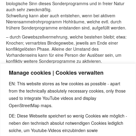
biologische Sinn dieses Sonderprogramms und in freier Natur
auch sehr zweckmäßig.
Schwellung kann aber auch entstehen, wenn bei aktivem
Nierensammelrohrprogramm Hohlräume, welche evtl. durch
frühere Sonderprogramme entstanden sind, aufgefüllt werden.
– durch Gewebszellvermehrung, welche bestehen bleibt; etwa:
Knochen; vernarbtes Bindegewebe, jeweils am Ende einer
konfliktgelösten Phase. Alleine der Umstand des
Vorhandenseins kann für eine Person der Auslöser sein, um
konfliktiv weitere Sonderprogramme zu aktivieren.
Gewebszellvermehrungen dieser Art müssen organisch aber
Manage cookies | Cookies verwalten
weiters gar keine Störung bilden. Unter Umständen kann eine
Abklärung des eigenen Weltbildes zu „perfektem Körperbau“
EN: This website stores as few cookies as possible - apart
und angenommene Schönheits-Ideale nützlich sein.
from the technically absolutely necessary cookies, only those
used to integrate YouTube videos and display
Quellen:
OpenStreetMap maps.
Seminare und Webinare von Nicolas Barro, nicolasbarro.de.
DE: Diese Webseite speichert so wenig Cookies wie möglich -
Internetseite www.5bn.de.
David Münnich „Das System der fünf biologischen
neben den technisch absolut notwendigen Cookies lediglich
Naturgesetze“ Band 1.
solche, um Youtube-Videos einzubinden sowie
Claudio Trupiano „Danke Doktor Hamer“.