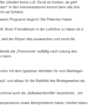
r zirkuliert keine Luft. Da ist es trocken, da geht
ser!“ In den Intensivstationen kommt dann alle drei
it viel Schleim.
iesem Programm beginnt: Die Patienten haben
ellt. Einen Fremdkörper in der Luftröhre zu haben ist in
, weil der Körper dies auswaschen und somit die
Betrieb die „Pneumonie“ auffällig nach Lösung des
en kann.
irn mit dem typischen Verhalten für vom Marklager-
uf- und abbau für die Stabilität des Bindegewebes als
anchmal auch als „Selbstwertkonflikt“ bezeichnet; „Ich
rtemperaturen sowie Atemprobleme haben; hierbei haben