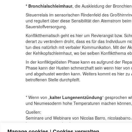
* Bronchialschleimhaut
, die Auskleidung der Bronchie
Steuerrelais im sensorischen Rindenfeld des Großhirnr
und reguliert über diese Sensibilität den Atemstrom beim 
Sauerstoffversorgung.
Konfliktthematisch geht es hier um Revierangst bzw. Schr
derart zu verändern droht, dass es für das Individuum n
tun dies natürlich mit verbaler Kommunikation. Mit der 
der Kehlkopfschleimhaut, wo bei selben Konfliktthema e
In der konfliktgelösten Phase kann es aufgrund der Repa
Phase kann der Husten schmerzhaft sein wenn hier von der
und abgehustet werden kann. Weiters kommt es hier zu A
betroffenen Stelle durchpfeift.
* Wenn von „
kalter Lungenentzündung
“ gesprochen wi
und Neumesoderm hohe Temperaturen machen können, ab
Quellen:
Seminare und Webinare von Nicolas Barro, nicolasbarro.
Internetseite www.5bn.de.
David Münnich „Das System der fünf biologischen Natur
Manage cookies | Cookies verwalten