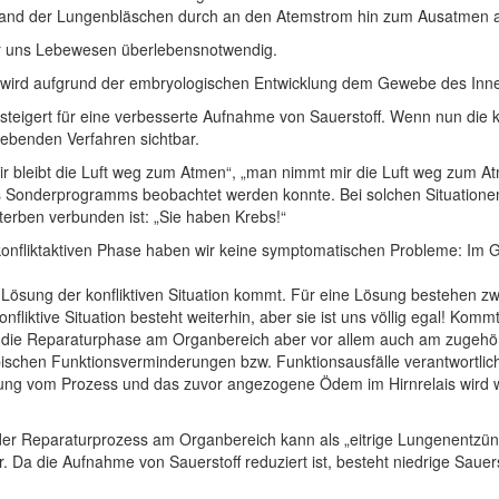
lwand der Lungenbläschen durch an den Atemstrom hin zum Ausatmen
für uns Lebewesen überlebensnotwendig.
 wird aufgrund der embryologischen Entwicklung dem Gewebe des Inne
gesteigert für eine verbesserte Aufnahme von Sauerstoff. Wenn nun die 
ebenden Verfahren sichtbar.
r bleibt die Luft weg zum Atmen“, „man nimmt mir die Luft weg zum At
eses Sonderprogramms beobachtet werden konnte. Bei solchen Situation
terben verbunden ist: „Sie haben Krebs!“
konfliktaktiven Phase haben wir keine symptomatischen Probleme: Im G
r Lösung der konfliktiven Situation kommt. Für eine Lösung bestehen zwe
konfliktive Situation besteht weiterhin, aber sie ist uns völlig egal! K
h die Reparaturphase am Organbereich aber vor allem auch am zugehöri
typischen Funktionsverminderungen bzw. Funktionsausfälle verantwortli
ng vom Prozess und das zuvor angezogene Ödem im Hirnrelais wird wi
er Reparaturprozess am Organbereich kann als „eitrige Lungenentzünd
r. Da die Aufnahme von Sauerstoff reduziert ist, besteht niedrige Sauer