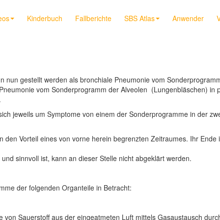
eos
Kinderbuch
Fallberichte
SBS Atlas
Anwender
V
n nun gestellt werden als bronchiale Pneumonie vom Sonderprogramm 
läre Pneumonie vom Sonderprogramm der Alveolen (Lungenbläschen) in
.
es sich jeweils um Symptome von einem der Sonderprogramme in der zw
den Vorteil eines von vorne herein begrenzten Zeitraumes. Ihr Ende 
 sinnvoll ist, kann an dieser Stelle nicht abgeklärt werden.
e der folgenden Organteile in Betracht:
e von Sauerstoff aus der eingeatmeten Luft mittels Gasaustausch durc