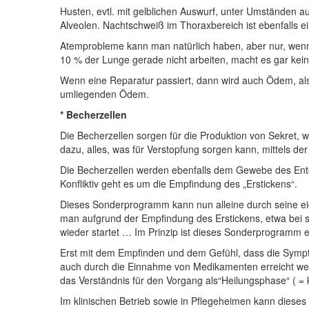
Husten, evtl. mit gelblichen Auswurf, unter Umständen au
Alveolen. Nachtschweiß im Thoraxbereich ist ebenfalls e
Atemprobleme kann man natürlich haben, aber nur, wenn 
10 % der Lunge gerade nicht arbeiten, macht es gar kei
Wenn eine Reparatur passiert, dann wird auch Ödem, als
umliegenden Ödem.
* Becherzellen
Die Becherzellen sorgen für die Produktion von Sekret,
dazu, alles, was für Verstopfung sorgen kann, mittels 
Die Becherzellen werden ebenfalls dem Gewebe des En
Konfliktiv geht es um die Empfindung des „Erstickens“.
Dieses Sonderprogramm kann nun alleine durch seine ei
man aufgrund der Empfindung des Erstickens, etwa bei st
wieder startet … Im Prinzip ist dieses Sonderprogramm e
Erst mit dem Empfinden und dem Gefühl, dass die Sympt
auch durch die Einnahme von Medikamenten erreicht werde
das Verständnis für den Vorgang als“Heilungsphase“ ( = 
Im klinischen Betrieb sowie in Pflegeheimen kann dies