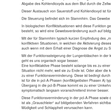
Abgabe des Kohlendioxyds aus dem Blut durch die Zel
Dieser Austausch von Sauerstoff und Kohlendioxyd ist 
Die Steuerung befindet sich im Stammhirn. Das Gewebe
In biologischen Konfliktsituationen wird diese Funktion 
besteht, so wird eine Gewebsveränderung auch auf bildg
Mit der für Stammhirn typisch kurzen Empfindung des „mi
konfliktiven Situationen, in welchen die Aktivierung di
auch wenn mit dem Erhalt einer Diagnose die Angst zu S
Mit der Funktionssteigerung der Lungenbläschen in der 
geht es uns organisch sogar besser.
Eine konfliktaktive Phase besteht solange bis es zu eine
Situation nicht mehr, weil sie zu Ende ist. Oder aber die 
zu einer Funktionsverminderung. Diese ist bedingt durc
ist für die in pcl-A-Phasen (konfliktgelösten Phasen A) 
Übergang in die pcl-B-Phase kommt es zu einer Umkehru
symptomatisch langsam voranschreitend immer besser.
Diese Funktionsverminderung in der pcl-A-Phase sowie d
ist als „Grauschleier“ auf bildgebenden Verfahren sichtba
Müdigkeit und Schlappheit verursachen kann.