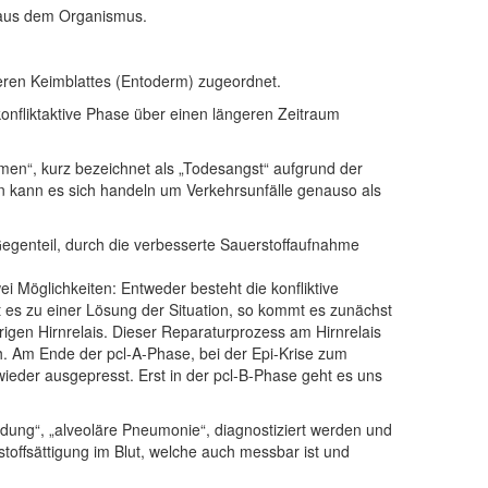
 aus dem Organismus.
ren Keimblattes (Entoderm) zugeordnet.
konfliktaktive Phase über einen längeren Zeitraum
men“, kurz bezeichnet als „Todesangst“ aufgrund der
en kann es sich handeln um Verkehrsunfälle genauso als
egenteil, durch die verbesserte Sauerstoffaufnahme
i Möglichkeiten: Entweder besteht die konfliktive
ommt es zu einer Lösung der Situation, so kommt es zunächst
gen Hirnrelais. Dieser Reparaturprozess am Hirnrelais
ch. Am Ende der pcl-A-Phase, bei der Epi-Krise zum
eder ausgepresst. Erst in der pcl-B-Phase geht es uns
ung“, „alveoläre Pneumonie“, diagnostiziert werden und
stoffsättigung im Blut, welche auch messbar ist und