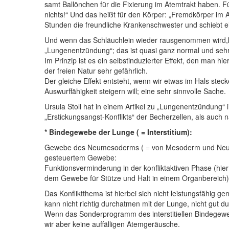
samt Ballönchen für die Fixierung im Atemtrakt haben. Für 
nichts!“ Und das heißt für den Körper: „Fremdkörper im A
Stunden die freundliche Krankenschwester und schiebt ein
Und wenn das Schläuchlein wieder rausgenommen wird,k
„Lungenentzündung“; das ist quasi ganz normal und sehr
Im Prinzip ist es ein selbstinduzierter Effekt, den man hi
der freien Natur sehr gefährlich.
Der gleiche Effekt entsteht, wenn wir etwas im Hals ste
Auswurffähigkeit steigern will; eine sehr sinnvolle Sache.
Ursula Stoll hat in einem Artikel zu „Lungenentzündung“
„Erstickungsangst-Konflikts“ der Becherzellen, als auch
* Bindegewebe der Lunge ( = Interstitium):
Gewebe des Neumesoderms ( = von Mesoderm und Neuhirn
gesteuertem Gewebe:
Funktionsverminderung in der konfliktaktiven Phase (hi
dem Gewebe für Stütze und Halt in einem Organbereich)
Das Konfliktthema ist hierbei sich nicht leistungsfähig g
kann nicht richtig durchatmen mit der Lunge, nicht gut 
Wenn das Sonderprogramm des interstitiellen Bindegewe
wir aber keine auffälligen Atemgeräusche.