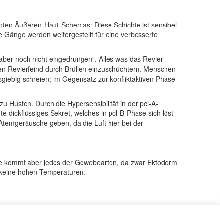
nten Äußeren-Haut-Schemas: Diese Schichte ist sensibel
die Gänge werden weitergestellt für eine verbesserte
 aber noch nicht eingedrungen“. Alles was das Revier
 den Revierfeind durch Brüllen einzuschüchtern. Menschen
giebig schreien; im Gegensatz zur konfliktaktiven Phase
 Husten. Durch die Hypersensibilität in der pcl-A-
 dickflüssiges Sekret, welches in pcl-B-Phase sich löst
temgeräusche geben, da die Luft hier bei der
rage kommt aber jedes der Gewebearten, da zwar Ektoderm
keine hohen Temperaturen.