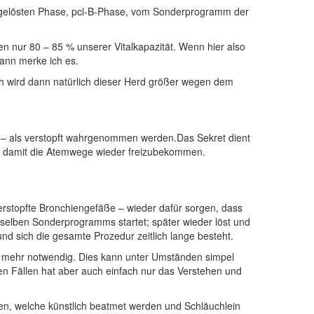
fliktgelösten Phase, pcl-B-Phase, vom Sonderprogramm der
n nur 80 – 85 % unserer Vitalkapazität. Wenn hier also
dann merke ich es.
ch wird dann natürlich dieser Herd größer wegen dem
al – als verstopft wahrgenommen werden.Das Sekret dient
und damit die Atemwege wieder freizubekommen.
rstopfte Bronchiengefäße – wieder dafür sorgen, dass
sselben Sonderprogramms startet; später wieder löst und
nd sich die gesamte Prozedur zeitlich lange besteht.
t mehr notwendig. Dies kann unter Umständen simpel
en Fällen hat aber auch einfach nur das Verstehen und
en, welche künstlich beatmet werden und Schläuchlein