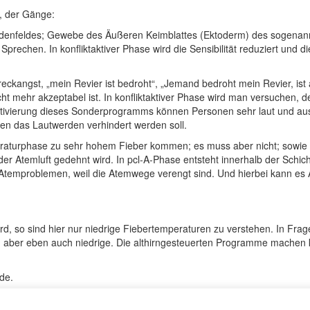
n, der Gänge:
indenfeldes; Gewebe des Äußeren Keimblattes (Ektoderm) des sogenan
Sprechen. In konfliktaktiver Phase wird die Sensibilität reduziert und 
eckangst, „mein Revier ist bedroht“, „Jemand bedroht mein Revier, ist
icht mehr akzeptabel ist. In konfliktaktiver Phase wird man versuchen,
Aktivierung dieses Sonderprogramms können Personen sehr laut und aus
ben das Lautwerden verhindert werden soll.
raturphase zu sehr hohem Fieber kommen; es muss aber nicht; sowie zu
 Atemluft gedehnt wird. In pcl-A-Phase entsteht innerhalb der Schichte
temproblemen, weil die Atemwege verengt sind. Und hierbei kann es A
rd, so sind hier nur niedrige Fiebertemperaturen zu verstehen. In F
er eben auch niedrige. Die althirngesteuerten Programme machen 
de.
gesetze“ Band 1.