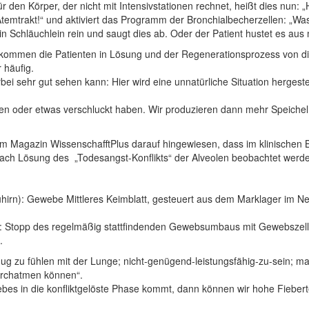
den Körper, der nicht mit Intensivstationen rechnet, heißt dies nun: „Hie
temtrakt!“ und aktiviert das Programm der Bronchialbecherzellen: „Was
 Schläuchlein rein und saugt dies ab. Oder der Patient hustet es aus m
ommen die Patienten in Lösung und der Regenerationsprozess von d
 häufig.
erbei sehr gut sehen kann: Hier wird eine unnatürliche Situation hergest
cken oder etwas verschluckt haben. Wir produzieren dann mehr Speichel
 im Magazin WissenschafftPlus darauf hingewiesen, dass im klinischen 
 nach Lösung des „Todesangst-Konflikts“ der Alveolen beobachtet werd
): Gewebe Mittleres Keimblatt, gesteuert aus dem Marklager im Neuh
er: Stopp des regelmäßig stattfindenden Gewebsumbaus mit Gewebszella
.
enug zu fühlen mit der Lunge; nicht-genügend-leistungsfähig-zu-sein; m
durchatmen können“.
bes in die konfliktgelöste Phase kommt, dann können wir hohe Fiebe