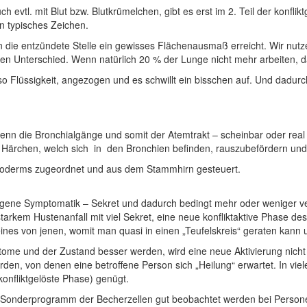
ch evtl. mit Blut bzw. Blutkrümelchen, gibt es erst im 2. Teil der kon
in typisches Zeichen.
die entzündete Stelle ein gewisses Flächenausmaß erreicht. Wir nutze
nen Unterschied. Wenn natürlich 20 % der Lunge nicht mehr arbeiten, 
o Flüssigkeit, angezogen und es schwillt ein bisschen auf. Und dadur
 wenn die Bronchialgänge und somit der Atemtrakt – scheinbar oder re
der Härchen, welch sich in den Bronchien befinden, rauszubefördern 
toderms zugeordnet und aus dem Stammhirn gesteuert.
gene Symptomatik – Sekret und dadurch bedingt mehr oder weniger ve
arkem Hustenanfall mit viel Sekret, eine neue konfliktaktive Phase de
ines von jenen, womit man quasi in einen „Teufelskreis“ geraten kann u
ome und der Zustand besser werden, wird eine neue Aktivierung nich
n, von denen eine betroffene Person sich „Heilung“ erwartet. In viel
konfliktgelöste Phase) genügt.
es Sonderprogramm der Becherzellen gut beobachtet werden bei Person