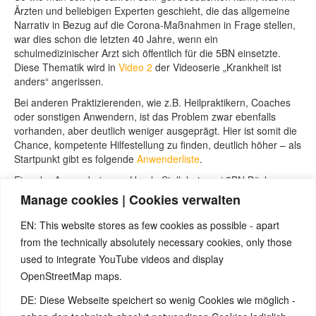
Ärzten und beliebigen Experten geschieht, die das allgemeine
Narrativ in Bezug auf die Corona-Maßnahmen in Frage stellen,
war dies schon die letzten 40 Jahre, wenn ein
schulmedizinischer Arzt sich öffentlich für die 5BN einsetzte.
Diese Thematik wird in
Video 2
der Videoserie „Krankheit ist
anders“ angerissen.
Bei anderen Praktizierenden, wie z.B. Heilpraktikern, Coaches
oder sonstigen Anwendern, ist das Problem zwar ebenfalls
vorhanden, aber deutlich weniger ausgeprägt. Hier ist somit die
Chance, kompetente Hilfestellung zu finden, deutlich höher – als
Startpunkt gibt es folgende
Anwenderliste
.
Eine der Anwenderinnen, Ursula Stoll, hat zwei 5BN Bücher
speziell zum Thema Haut geschrieben, wo dieses Thema bei
Manage cookies | Cookies verwalten
Bedarf vertieft werden kann.
Grundsätzlich kann aber auch eine eigene Vertiefung in das
EN: This website stores as few cookies as possible - apart
Thema empfohlen werden, denn je genauer man selber die
from the technically absolutely necessary cookies, only those
Gesetzmäßigkeiten versteht, desto präziser kann man den
used to integrate YouTube videos and display
Rhythmus von Veränderungen im Alltag beobachten und
OpenStreetMap maps.
einordnen, um bei chronischen Zuständen den Bezug zum
eigenen Leben zu verstehen und Änderungen herbeizuführen.
DE: Diese Webseite speichert so wenig Cookies wie möglich -
Je nach Symptomatik der Haut ist dies einfacher oder schwerer.