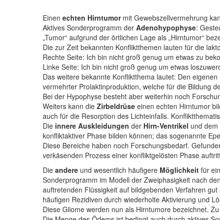
Einen
echten Hirntumor
mit Gewebszellvermehrung kann 
Aktives Sonderprogramm der
Adenohypophyse
: Geste
„Tumor“ aufgrund der örtlichen Lage als „Hirntumor“ beze
Die zur Zeit bekannten Konfliktthemen lauten für die la
Rechte Seite: Ich bin nicht groß genug um etwas zu be
Linke Seite: Ich bin nicht groß genug um etwas loszuwe
Das weitere bekannte Konfliktthema lautet: Den eigene
vermehrter Prolaktinproduktion, welche für die Bildung d
Bei der Hypophyse besteht aber weiterhin noch Forschu
Weiters kann die
Zirbeldrüse
einen echten Hirntumor bil
auch für die Resorption des Lichteinfalls. Konfliktthemat
Die
innere Auskleidungen
der
Hirn-Ventrikel
und dem
konfliktaktiver Phase bilden können; das sogenannte E
Diese Bereiche haben noch Forschungsbedarf. Gefunden w
verkäsenden Prozess einer konfliktgelösten Phase auftritt
Die
andere
und wesentlich häufigere
Möglichkeit
für ei
Sonderprogramm im Modell der Zweiphasigkeit nach den fü
auftretenden Flüssigkeit auf bildgebenden Verfahren gut 
häufigen Rezidiven durch wiederholte Aktivierung und Lös
Diese Gliome werden nun als Hirntumore bezeichnet. Zu 
Die Menge des Ödems ist bedingt auch durch aktives S