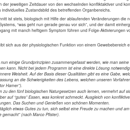
h der jeweiligen Zeitdauer von den wechselnden konfliktaktiver und konf
 individuelles Zustandsbild des betreffenden Organbereichs.
itt ist stets, biologisch mit Hilfe der ablaufenden Veränderungen d
 Systems, “was geht nun gerade genau vor sich”, und der damit einh
Umgang mit manch heftigem Symptom führen und Folge-Aktivierungen 
gibt sich aus der physiologischen Funktion von einem Gewebebereich 
n nun einige Grundprinzipien zusammengefasst werden, wie man seine
en kann. Nicht bei jedem Programm ist eine direkte Lösung notwendig 
nere Weisheit. Auf der Basis dieser Qualitäten gibt es eine Gabe, wel
npassung an die Schwierigkeiten des Lebens, welchen unseren Vorfahren
tor Hamer”).
u den fünf biologischen Naturgesetzen auch lernen, vermehrt auf sich
ber auf “gutes” Essen, was konkret schmeckt. Ausgleich von konfliktiv
bungen. Das Suchen und Genießen von schönen Momenten.
bst täglich etwas Gutes zu tun, sich selbst eine Freude zu machen und a
e gemacht” (nach Marco Pfister).