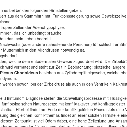
es bei bei den folgenden Hirnstellen geben:
uert aus dem Stammhirn mit Funktionssteigerung sowie Gewebszellverme
ichnet.
ktotropen Zellen der Adenohypophyse:
kommen, das ich unbedingt brauche.
rden das mein Leben bedroht.
n Nachwuchs (oder andere nahestehende Personen) für schlecht ernähr
er Muttermilch in den Milchdrüsen notwendig ist.
ngsbedarf.
den, welche dem entodermalen Gewebe zugeordnet wird. Die Zirbeldrüse
isch wird vermutet und steht zur Zeit in Beobachtung: plötzliche längere
Plexus Chorioideus
bestehen aus Zylinderepithelgewebe, welche ebe
pendymom.
erden sowohl bei der Zirbeldrüse als auch in den Ventrikeln Kalkres
.
ne „Hirntumor“-Diagnose stellen die Schwellungsprozesse mit Flüssigke
nf biologischen Naturgesetze mit konfliktaktiver und konfliktgelöste
sichtbar. Hierbei findet am Ende der konfliktgelösten Phase stets eine 
ung des gleichen Konfliktthemas findet an einer solchen Hirnstelle ein
diesem Zeitpunkt ist viel Ödem dabei, eine hohe Zellteilung und Ansa
onderprogramm der Nierensammelrohre: Nur zusammen mit diesem Son