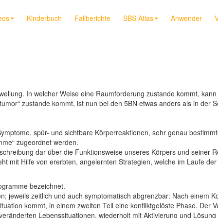
eos
Kinderbuch
Fallberichte
SBS Atlas
Anwender
V
chwellung. In welcher Weise eine Raumforderung zustande kommt, kann
ntumor“ zustande kommt, ist nun bei den 5BN etwas anders als in der S
Symptome, spür- und sichtbare Körperreaktionen, sehr genau bestimmt
mme“ zugeordnet werden.
Beschreibung dar über die Funktionsweise unseres Körpers und seiner 
ht mit Hilfe von ererbten, angelernten Strategien, welche im Laufe d
rogramme bezeichnet.
; jeweils zeitlich und auch symptomatisch abgrenzbar: Nach einem Ko
 Situation kommt, in einem zweiten Teil eine konfliktgelöste Phase. De
eränderten Lebenssituationen, wiederholt mit Aktivierung und Lösung