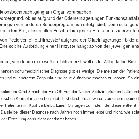
ktionsbeeinträchtigung am Organ verursachen.
 Vordergrund, ob es aufgrund der Ödemeinlagerungen Funktionsausfälle 
ierungen von anderen Sonderprogrammen erfolgt sind. Denn solange ein 
em alten Bild, diesen alten Beschreibungen zu Hirntumore zu erwarten
on Rezidiven eine „Hirnzyste“ aufgrund der Gliaeinlagerungen bilden; d
 Eine solche Ausbildung einer Hirnzyste hängt ab von der jeweiligen en
nen, von denen man weiter nichts merkt, weil es im Alltag keine Rolle s
chenden schulmedizinischer Diagnose gibt es wenige. Die meisten der Patient
sen und zu späterem Zeitpunkt eine neue Aufnahme machen zu lassen. So ein B
Gliablastom Grad 3 nach der Hirn-OP von der Neuen Medizin erfahren hatte und
ptischen Krampfanfällen begleitet. Erst durch Zufall wurde von einem neumed
 Patienten im Kopf verbleibt. Einen Chirurgen zu finden, der diese entfernt,
 Da sie bei dieser Diagnose nach Jahren noch immer lebte und nicht, wie schu
 der Erstellung dann nicht gestimmt haben.