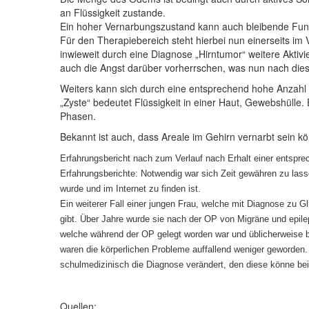
an Flüssigkeit zustande.
Ein hoher Vernarbungszustand kann auch bleibende Fun
Für den Therapiebereich steht hierbei nun einerseits im
inwieweit durch eine Diagnose „Hirntumor“ weitere Aktiv
auch die Angst darüber vorherrschen, was nun nach dies
Weiters kann sich durch eine entsprechend hohe Anzahl v
„Zyste“ bedeutet Flüssigkeit in einer Haut, Gewebshülle.
Phasen.
Bekannt ist auch, dass Areale im Gehirn vernarbt sein kön
Erfahrungsbericht nach zum Verlauf nach Erhalt einer entspre
Erfahrungsberichte: Notwendig war sich Zeit gewähren zu las
wurde und im Internet zu finden ist.
Ein weiterer Fall einer jungen Frau, welche mit Diagnose zu 
gibt. Über Jahre wurde sie nach der OP von Migräne und epile
welche während der OP gelegt worden war und üblicherweise bei
waren die körperlichen Probleme auffallend weniger geworden.
schulmedizinisch die Diagnose verändert, den diese könne bei
Quellen: