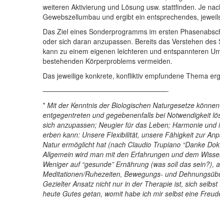
weiteren Aktivierung und Lösung usw. stattfinden. Je nac
Gewebszellumbau und ergibt ein entsprechendes, jeweils
Das Ziel eines Sonderprogramms im ersten Phasenabschn
oder sich daran anzupassen. Bereits das Verstehen des
kann zu einem eigenen leichteren und entspannteren 
bestehenden Körperproblems vermeiden.
Das jeweilige konkrete, konfliktiv empfundene Thema er
——————————————————-
*
Mit der Kenntnis der Biologischen Naturgesetze könne
entgegentreten und gegebenenfalls bei Notwendigkeit lös
sich anzupassen; Neugier für das Leben; Harmonie und in
erben kann: Unsere Flexibilität, unsere Fähigkeit zur A
Natur ermöglicht hat (nach Claudio Trupiano “Danke Dok
Allgemein wird man mit den Erfahrungen und dem Wissen z
Weniger auf “gesunde” Ernährung (was soll das sein?), a
Meditationen/Ruhezeiten, Bewegungs- und Dehnungsü
Gezielter Ansatz nicht nur in der Therapie ist, sich sel
heute Gutes getan, womit habe ich mir selbst eine Freud