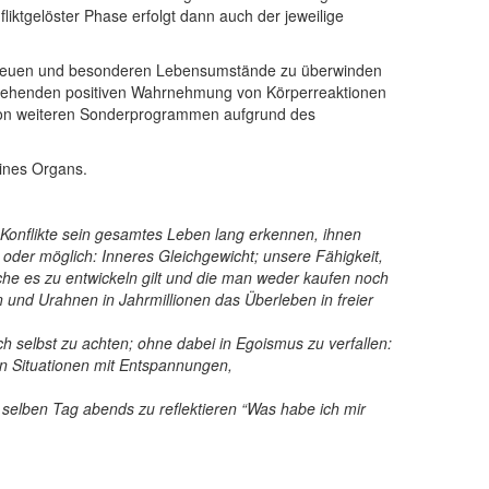
liktgelöster Phase erfolgt dann auch der jeweilige
ie neuen und besonderen Lebensumstände zu überwinden
ergehenden positiven Wahrnehmung von Körperreaktionen
von weiteren Sonderprogrammen aufgrund des
eines Organs.
 Konﬂikte sein gesamtes Leben lang erkennen, ihnen
oder möglich: Inneres Gleichgewicht; unsere Fähigkeit,
che es zu entwickeln gilt und die man weder kaufen noch
 und Urahnen in Jahrmillionen das Überleben in freier
 selbst zu achten; ohne dabei in Egoismus zu verfallen:
en Situationen mit Entspannungen,
m selben Tag abends zu reflektieren “Was habe ich mir