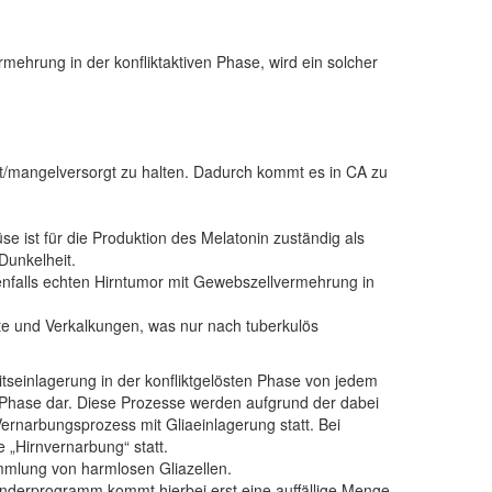
hrung in der konfliktaktiven Phase, wird ein solcher
t/mangelversorgt zu halten. Dadurch kommt es in CA zu
 ist für die Produktion des Melatonin zuständig als
 Dunkelheit.
nfalls echten Hirntumor mit Gewebszellvermehrung in
te und Verkalkungen, was nur nach tuberkulös
itseinlagerung in der konfliktgelösten Phase von jedem
r Phase dar. Diese Prozesse werden aufgrund der dabei
Vernarbungsprozess mit Gliaeinlagerung statt. Bei
e „Hirnvernarbung“ statt.
mmlung von harmlosen Gliazellen.
derprogramm kommt hierbei erst eine auffällige Menge